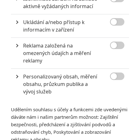

aktivně vyžádaných informací
Ukládání a/nebo přístup k

informacím v zařízení
Reklama založená na

omezených údajích a měření
Zobrazit dalších 37 obrázků
reklamy
Personalizovaný obsah, měření
Leonardo DiCaprio a Brad Pitt vystupují v novince

obsahu, průzkum publika a
Quentina Tarantina, ve kterém se slovutný režisér vrací
vývoj služeb
do bouřlivé éry Hollywoodu.
9. film
Quentina Tarantina
se představuje v prvním teaser
Udělením souhlasu s účely a funkcemi zde uvedenými
traileru. A zatím primárně slouží k tomu, aby nastolil
dáváte nám i našim partnerům možnost: Zajištění
atmosféru, v jaké se snímek ponese. Tarantino je pověstný
bezpečnosti, předcházení a zjišťování podvodů a
láskou k filmové historii a tentokrát se společně s ním
odstraňování chyb, Poskytování a zobrazování
reklamy a obsahu