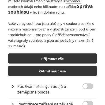
můžete kdykoli změnit na stránce s
ochranou
Správa
osobních údajů
nebo kliknutím na tlačítko
souhlasu
v levém dolním rohu.
Vaše volby souhlasu jsou uloženy v souboru cookie s
názvem "euconsent-v2" a v úložišti zařízení pod klíčem
"cookiehub-ac". Tyto prvky úložiště zaznamenávají
vaše signály souhlasu a jsou uchovávány maximálně
12 měsíců.
Tenkrát v Hollywoodu:
Tarantinova óda na továrnu
Přijmout vše
na sny v prvním traileru
Odmítnout vše
Napsal:
Petr Slavík - (Anarvin)
, 20.03.2019 14:10
Používání přesných údajů o

zeměpisné poloze
Identifikace zařízení na základě