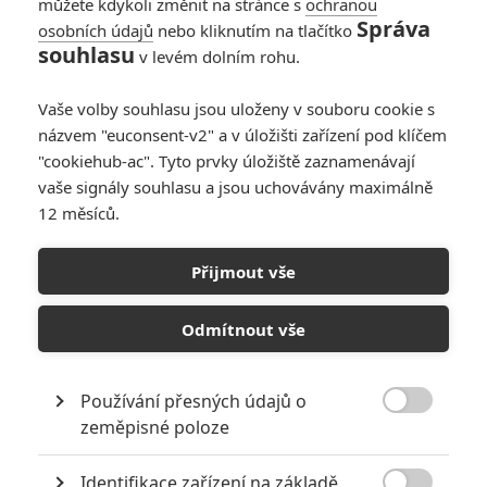
můžete kdykoli změnit na stránce s
ochranou
Správa
osobních údajů
nebo kliknutím na tlačítko
souhlasu
v levém dolním rohu.
Vaše volby souhlasu jsou uloženy v souboru cookie s
názvem "euconsent-v2" a v úložišti zařízení pod klíčem
"cookiehub-ac". Tyto prvky úložiště zaznamenávají
vaše signály souhlasu a jsou uchovávány maximálně
12 měsíců.
Box Office: 2049 diváků
Přijmout vše
Napsal:
Milan Brousil - (Brousitch)
, 08.10.2017 20:19
Odmítnout vše
Používání přesných údajů o

zeměpisné poloze
Identifikace zařízení na základě