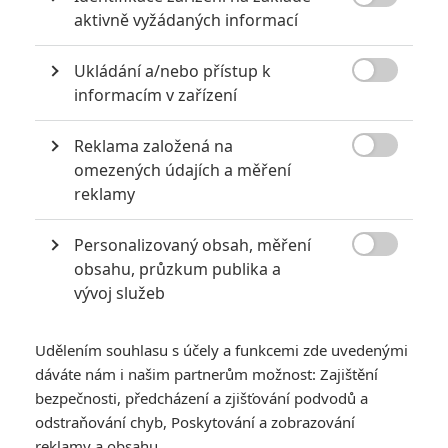

aktivně vyžádaných informací
Ukládání a/nebo přístup k

informacím v zařízení
Zobrazit další 3 obrázky
Reklama založená na

omezených údajích a měření
Blade Runner je propadák. Mrzí nás to. Přečtěte si
reklamy
detailní důvody, proč k tomu došlo.
První
Blade Runner
je kultovní film a neexistuje zřejmě
Personalizovaný obsah, měření
ikoničtější osmdesátková sci-fi. V kinech ale propadl s

obsahu, průzkum publika a
premiérou 6 milionů a domácími tržbami okolo 32 mega.
vývoj služeb
Pokračování po 35 letech přichází s podtitulem
2049
a film
tentokrát nebude potřebovat léta na to, aby ho kritici a diváci
Udělením souhlasu s účely a funkcemi zde uvedenými
dáváte nám i našim partnerům možnost: Zajištění
docenili. Nadšené recenze má okamžitě, jeho kasovní osud
bezpečnosti, předcházení a zjišťování podvodů a
bude ale stejný jako vizionářské dílo Ridleyho Scotta.
odstraňování chyb, Poskytování a zobrazování
reklamy a obsahu