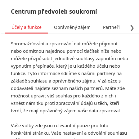
Centrum předvoleb soukromí
❯
Účely a funkce
Oprávněný zájem
Partneři
Pro
Tog
Shromažďování a zpracování dat můžete přijmout
navi
nebo odmítnou najednou pomocí tlačítek níže nebo
můžete přizpůsobit jednotlivé souhlasy zapnutím nebo
vypnutím přepínače, který je u každého účelu nebo
funkce. Tyto informace sdílíme s našimi partnery na
základě souhlasu a oprávněného zájmu. V záložce s
dodavateli najdete seznam našich partnerů. Máte zde
možnost upravit váš souhlas pro každého z nich i
vznést námitku proti zpracování údajů u těch, kteří
tvrdí, že mají oprávněný zájem vaše data zpracovat.
Vaše volby zde jsou relevantní pouze pro tuto
konkrétní stránku. Vaše nastavení a odvolání souhlasu