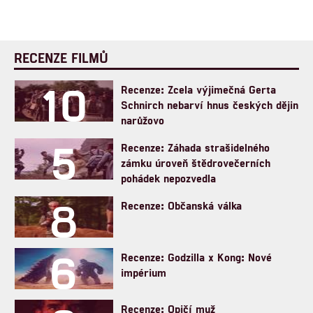
RECENZE FILMŮ
10
Recenze: Zcela výjimečná Gerta
Schnirch nebarví hnus českých dějin
narůžovo
5
Recenze: Záhada strašidelného
zámku úroveň štědrovečerních
pohádek nepozvedla
8
Recenze: Občanská válka
6
Recenze: Godzilla x Kong: Nové
impérium
Recenze: Opičí muž