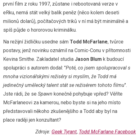
první film z roku 1997, zůstane i rebootovaná verze v
eRku, nemá stát velký balík peněz (něco kolem deseti
milionů dolarů), počítačových triků v ní má být minimálně a
spíš půjde o hororovou kriminálku.
Na režijní židličku usedne sám
Todd McFarlane
, tvůrce
postavy, jenž novinku oznámil na Comic-Conu v přítomnosti
Kevina Smithe. Zakladatel studia
Jason Blum
k budoucí
spolupráci s autorem dodal: "
Poté, co jsem spolupracoval s
mnoha vizionářskými režiséry si myslím, že Todd má
jedinečný umělecký talent stát se režisérem tohoto filmu
".
Jste rádi, že se
Spawn
konečně pohybuje vpřed? Věříte
McFarlaneovi za kamerou, nebo byste si na jeho místo
představovali někoho zkušenějšího a Todd aby byl na
place raději jen konzultant?
Zdroje:
Geek Tyrant
,
Todd McFarlane Facebook