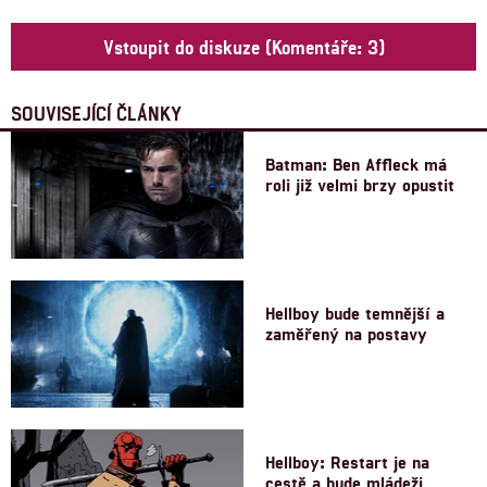
Vstoupit do diskuze (Komentáře: 3)
SOUVISEJÍCÍ ČLÁNKY
Batman: Ben Affleck má
roli již velmi brzy opustit
Hellboy bude temnější a
zaměřený na postavy
Hellboy: Restart je na
cestě a bude mládeži