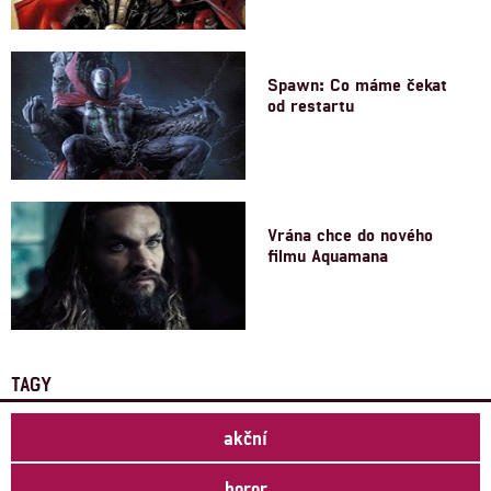
Spawn: Co máme čekat
od restartu
Vrána chce do nového
filmu Aquamana
TAGY
akční
horor