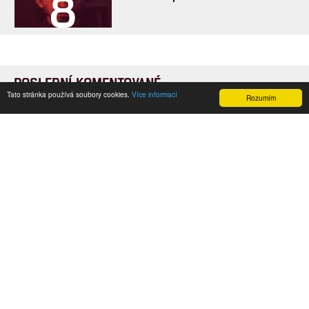
8
POSLEDNÍ KOMENTOVANÉ
Tato stránka používá soubory cookies.
Více informací
Rozumím
3
ČLÁNEK | 01.08.2026 16:40
Marvel nečekaně zrušil již schválené pokračování
433
FILM | 01.08.2026 07:11
拆彈專家
1
ČLÁNEK | 30.07.2026 20:14
Děti krve a kostí: Regulérní trailer představuje akční fantasy
dobrodružství s vůní Afriky
1
ČLÁNEK | 30.07.2026 12:31
Spider-Man: Zbrusu nový den – Podle recenzí máme čekat
překvapivě emotivní a osobní film
1
ČLÁNEK | 30.07.2026 03:42