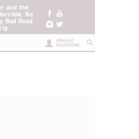
er and the
Horrible, No
ry Bad Road
rip
PŘIHLÁSIT
REGISTROVAT