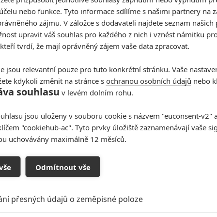
účelu nebo funkce. Tyto informace sdílíme s našimi partnery na 
rávněného zájmu. V záložce s dodavateli najdete seznam našich 
Lé
ost upravit váš souhlas pro každého z nich i vznést námitku pro
r Wars: Starfighter –
20
ští Hvězdné války našly
 kteří tvrdí, že mají oprávněný zájem vaše data zpracovat.
oráka
e jsou relevantní pouze pro tuto konkrétní stránku. Vaše nastave
ete kdykoli změnit na stránce s
ochranou osobních údajů
nebo kl
Číst další
Ev
áva souhlasu
v levém dolním rohu.
20
uhlasu jsou uloženy v souboru cookie s názvem "euconsent-v2" a 
klíčem "cookiehub-ac". Tyto prvky úložiště zaznamenávají vaše si
sou uchovávány maximálně 12 měsíců.
Th
20
vše
Odmítnout vše
ání přesných údajů o zeměpisné poloze
Ny
20