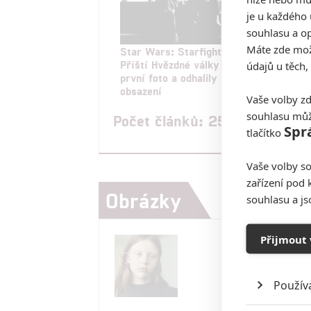
je u každého 
souhlasu a op
Máte zde možn
Star Wars: Starfighter –
Sta
Příští Hvězdné války ukázaly
Pří
údajů u těch,
první foto a odhalily
záp
obsazení
Vaše volby zd
souhlasu můž
Počet článků: 25
Spr
tlačítko
Vaše volby so
zařízení pod 
Obrázky
souhlasu a j
Přijmout 
Použív