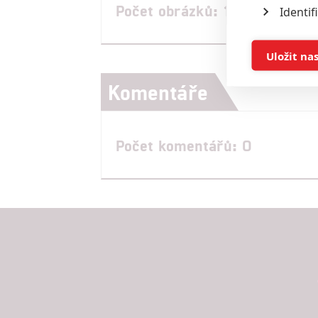
Počet obrázků: 1
Identif
Ukládán
Uložit na
Komentáře
Reklam
Person
Počet komentářů: 0
služeb
Udělením sou
možnost: Zaji
Poskytování 