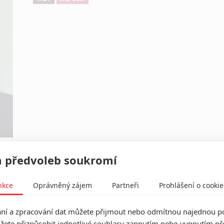
 předvoleb soukromí
Herec
nkce
Oprávněný zájem
Partneři
Prohlášení o cookie
Ma
20
í a zpracování dat můžete přijmout nebo odmítnou najednou po
žete přizpůsobit jednotlivé souhlasy zapnutím nebo vypnutím pře