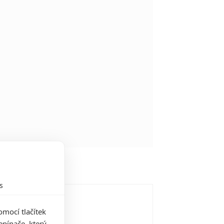
s
rrowbone
18
mocí tlačítek
pínače, který