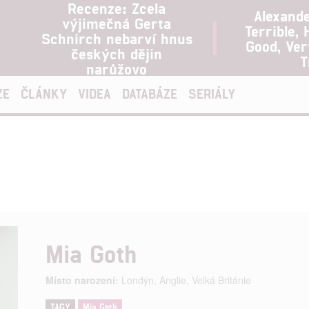
Recenze: Zcela
Alexand
výjimečná Gerta
Terrible, 
Schnirch nebarví hnus
Good, Ve
českých dějin
T
narůžovo
ZE
ČLÁNKY
VIDEA
DATABÁZE
SERIÁLY
Mia Goth
Místo narození:
Londýn, Anglie, Velká Británie
TAGY
Mia Goth