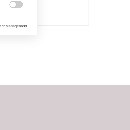

ent Management



rtnerům
ání chyb,