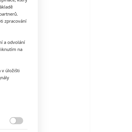
základě
partnerů.
k na život
ti zpracování
17
ní a odvolání
iknutím na
erest
15
v úložišti
gnály
e Survivalist
15
mfomanka, část II.

14