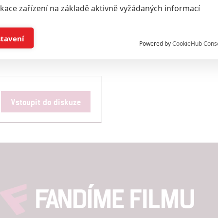
ikace zařízení na základě aktivně vyžádaných informací
Všechny obrázky
í a/nebo přístup k informacím v zařízení
stavení
Powered by
CookieHub Cons
a založená na omezených údajích a měření reklamy
alizovaný obsah, měření obsahu, průzkum publika a vývoj
Vstoupit do diskuze
hlasu s účely a funkcemi zde uvedenými dáváte nám i našim pa
štění bezpečnosti, předcházení a zjišťování podvodů a odstraňov
a zobrazování reklamy a obsahu