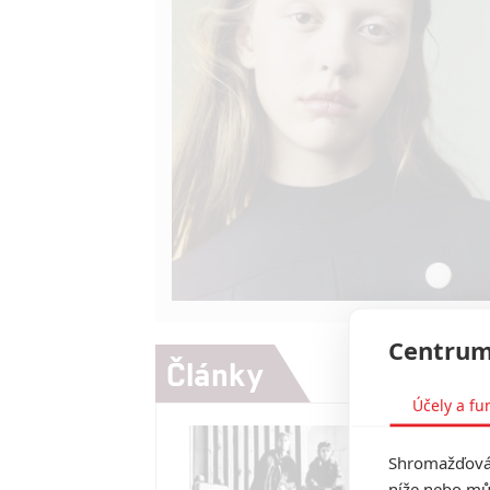
Centrum
Články
Účely a fu
Shromažďován
níže nebo mů