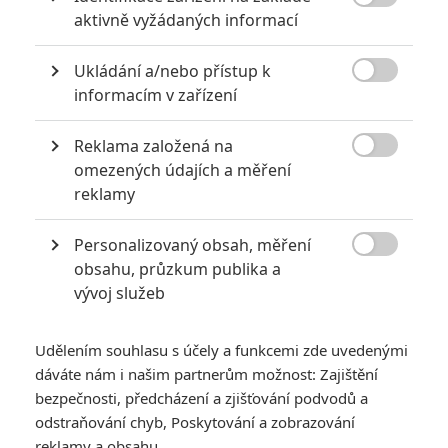
Počet článků: 3

Číst další
aktivně vyžádaných informací
Ukládání a/nebo přístup k

informacím v zařízení
Obrázky
Reklama založená na

omezených údajích a měření
reklamy
Personalizovaný obsah, měření

obsahu, průzkum publika a
Počet obrázků: 1
vývoj služeb
Všechny obrázky
Udělením souhlasu s účely a funkcemi zde uvedenými
dáváte nám i našim partnerům možnost: Zajištění
Komentáře
bezpečnosti, předcházení a zjišťování podvodů a
odstraňování chyb, Poskytování a zobrazování
reklamy a obsahu