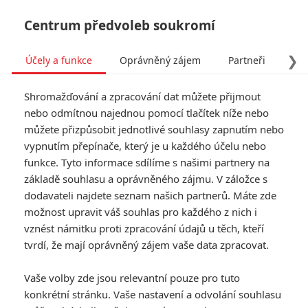
Centrum předvoleb soukromí
❯
Účely a funkce
Oprávněný zájem
Partneři
Pro
Tog
Shromažďování a zpracování dat můžete přijmout
navi
nebo odmítnou najednou pomocí tlačítek níže nebo
můžete přizpůsobit jednotlivé souhlasy zapnutím nebo
vypnutím přepínače, který je u každého účelu nebo
funkce. Tyto informace sdílíme s našimi partnery na
Peter
základě souhlasu a oprávněného zájmu. V záložce s
Cushing
dodavateli najdete seznam našich partnerů. Máte zde
možnost upravit váš souhlas pro každého z nich i
Datum narození:
26.05.1913
vznést námitku proti zpracování údajů u těch, kteří
Datum úmrtí:
11.08.1994
tvrdí, že mají oprávněný zájem vaše data zpracovat.
Místo narození:
Kenley, Surrey,
Anglie, Velká Británie
Vaše volby zde jsou relevantní pouze pro tuto
konkrétní stránku. Vaše nastavení a odvolání souhlasu
TAGY
Peter Cushing