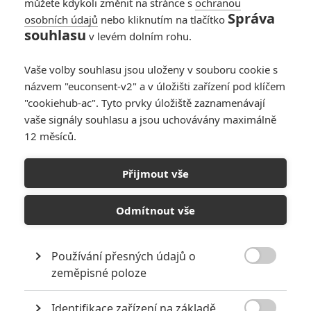
můžete kdykoli změnit na stránce s
ochranou
Správa
osobních údajů
nebo kliknutím na tlačítko
souhlasu
v levém dolním rohu.
Vaše volby souhlasu jsou uloženy v souboru cookie s
Články
názvem "euconsent-v2" a v úložišti zařízení pod klíčem
"cookiehub-ac". Tyto prvky úložiště zaznamenávají
vaše signály souhlasu a jsou uchovávány maximálně
12 měsíců.
Rogue One: Oživení
Tarkina - technické
podrobnosti a video
Přijmout vše
Odmítnout vše
Rogue One: Star
Wars Story: Jak
Používání přesných údajů o
triky vzkřísily
zesnulého herce

zeměpisné poloze
Identifikace zařízení na základě