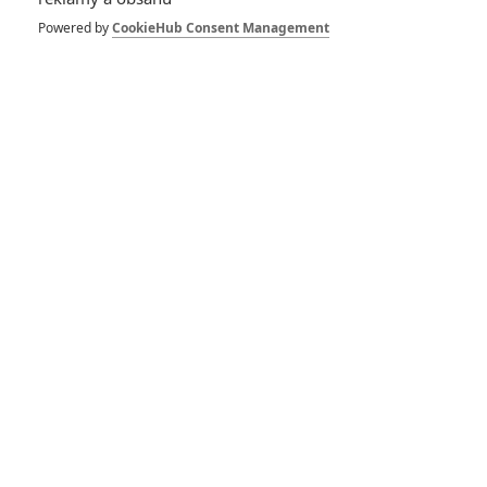
Herec
Powered by
CookieHub Consent Management
Shot Caller
War Machine
2017
2017
Detour
Almost Christmas
2017
2016