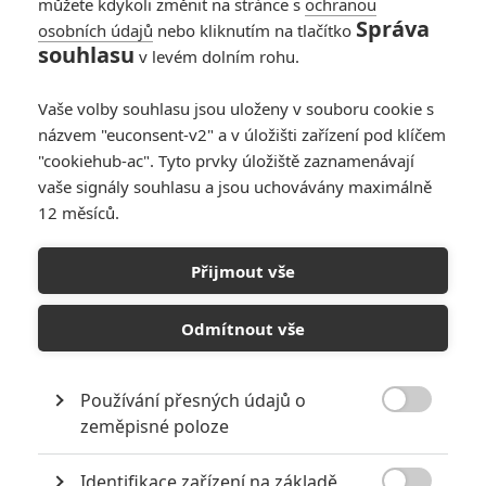
můžete kdykoli změnit na stránce s
ochranou
Správa
osobních údajů
nebo kliknutím na tlačítko
Big Gold Brick: Boháč
souhlasu
v levém dolním rohu.
přejede muže a
vtáhne jej do svojí
Vaše volby souhlasu jsou uloženy v souboru cookie s
absolutně šílené
rodiny
názvem "euconsent-v2" a v úložišti zařízení pod klíčem
"cookiehub-ac". Tyto prvky úložiště zaznamenávají
vaše signály souhlasu a jsou uchovávány maximálně
12 měsíců.
Flashback: Upoutávka
plná drog představuje
nový thriller
Přijmout vše
Odmítnout vše
Počet článků: 6
Číst další
Používání přesných údajů o

zeměpisné poloze
Obrázky
Identifikace zařízení na základě