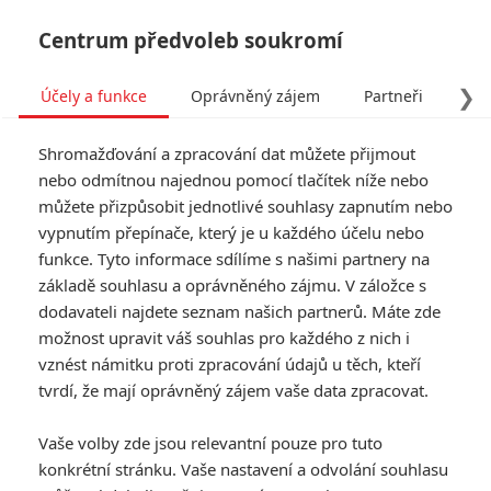
Centrum předvoleb soukromí
❯
Účely a funkce
Oprávněný zájem
Partneři
Pro
Tog
Shromažďování a zpracování dat můžete přijmout
navi
nebo odmítnou najednou pomocí tlačítek níže nebo
můžete přizpůsobit jednotlivé souhlasy zapnutím nebo
vypnutím přepínače, který je u každého účelu nebo
funkce. Tyto informace sdílíme s našimi partnery na
Emory Cohen
základě souhlasu a oprávněného zájmu. V záložce s
dodavateli najdete seznam našich partnerů. Máte zde
Datum narození:
13.03.1990
Místo narození:
možnost upravit váš souhlas pro každého z nich i
New York City, New York, USA
vznést námitku proti zpracování údajů u těch, kteří
TAGY
Emory Cohen
tvrdí, že mají oprávněný zájem vaše data zpracovat.
Vaše volby zde jsou relevantní pouze pro tuto
Články
konkrétní stránku. Vaše nastavení a odvolání souhlasu