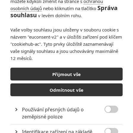
můžete kdykoli změnit na stránce s
ochranou
Správa
osobních údajů
nebo kliknutím na tlačítko
Rodinný film: Kevin
souhlasu
v levém dolním rohu.
Bacon si s rodinou
pro radost natočil
Vaše volby souhlasu jsou uloženy v souboru cookie s
hororovou legrácku
názvem "euconsent-v2" a v úložišti zařízení pod klíčem
"cookiehub-ac". Tyto prvky úložiště zaznamenávají
vaše signály souhlasu a jsou uchovávány maximálně
KVIFF: Jubilejní 60.
12 měsíců.
ročník ocení
legendárního Dustina
Hoffmana
Přijmout vše
Odmítnout vše
Počet článků: 38
Číst další
Používání přesných údajů o

zeměpisné poloze
Obrázky
Identifikace zařízení na základě