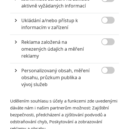

aktivně vyžádaných informací
Ukládání a/nebo přístup k

informacím v zařízení
Počet obrázků: 1
Všechny obrázky
Reklama založená na

omezených údajích a měření
reklamy
Personalizovaný obsah, měření
Komentáře

obsahu, průzkum publika a
vývoj služeb
Udělením souhlasu s účely a funkcemi zde uvedenými
1 | 2024-05-07 21:26:36
dáváte nám i našim partnerům možnost: Zajištění
555
bezpečnosti, předcházení a zjišťování podvodů a
odstraňování chyb, Poskytování a zobrazování
reklamy a obsahu