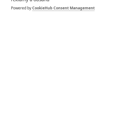
Počet komentářů: 1
Vstoupit do diskuze
Powered by
CookieHub Consent Management
Herec
Tour De Pharmacy
The Words That Built
2017
America
2017