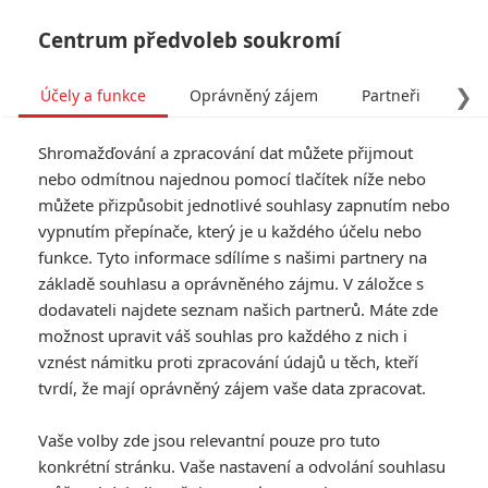
Centrum předvoleb soukromí
❯
Účely a funkce
Oprávněný zájem
Partneři
Pro
Tog
Shromažďování a zpracování dat můžete přijmout
navi
nebo odmítnou najednou pomocí tlačítek níže nebo
můžete přizpůsobit jednotlivé souhlasy zapnutím nebo
vypnutím přepínače, který je u každého účelu nebo
funkce. Tyto informace sdílíme s našimi partnery na
Kevin Bacon
základě souhlasu a oprávněného zájmu. V záložce s
dodavateli najdete seznam našich partnerů. Máte zde
Datum narození:
08.07.1958
Místo narození:
možnost upravit váš souhlas pro každého z nich i
Filadelfie, Pennsylvania, USA
vznést námitku proti zpracování údajů u těch, kteří
TAGY
Kevin Bacon
tvrdí, že mají oprávněný zájem vaše data zpracovat.
Vaše volby zde jsou relevantní pouze pro tuto
Články
konkrétní stránku. Vaše nastavení a odvolání souhlasu