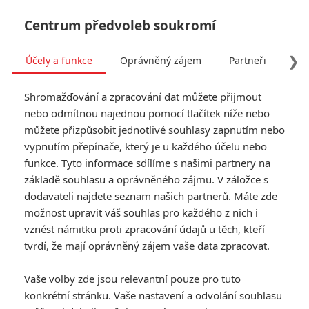
Centrum předvoleb soukromí
❯
Účely a funkce
Oprávněný zájem
Partneři
Pro
Tog
Shromažďování a zpracování dat můžete přijmout
navi
nebo odmítnou najednou pomocí tlačítek níže nebo
můžete přizpůsobit jednotlivé souhlasy zapnutím nebo
vypnutím přepínače, který je u každého účelu nebo
funkce. Tyto informace sdílíme s našimi partnery na
Lambert
základě souhlasu a oprávněného zájmu. V záložce s
Wilson
dodavateli najdete seznam našich partnerů. Máte zde
možnost upravit váš souhlas pro každého z nich i
Datum narození:
03.08.1958
vznést námitku proti zpracování údajů u těch, kteří
Místo narození:
Neuilly-sur-
tvrdí, že mají oprávněný zájem vaše data zpracovat.
Seine, Hauts-de-Seine, Francie
Vaše volby zde jsou relevantní pouze pro tuto
TAGY
Lambert Wilson
konkrétní stránku. Vaše nastavení a odvolání souhlasu