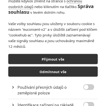
můžete kdykoli změnit na stránce s
ochranou
Správa
osobních údajů
nebo kliknutím na tlačítko
souhlasu
v levém dolním rohu.
Vaše volby souhlasu jsou uloženy v souboru cookie s
Články
názvem "euconsent-v2" a v úložišti zařízení pod klíčem
"cookiehub-ac". Tyto prvky úložiště zaznamenávají
vaše signály souhlasu a jsou uchovávány maximálně
12 měsíců.
Matrix 4: Jeden ze
záporáků původní
trilogie se vrátí
Přijmout vše
Odmítnout vše
Počet článků: 1
Používání přesných údajů o

zeměpisné poloze
Obrázky
Identifikace zařízení na základě