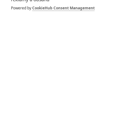
Herec
Powered by
CookieHub Consent Management
Telle mère, telle fille
La Boum 2
La Vache
L'Odyssée
L'Empereur
Jacques-Yves Cousteau: