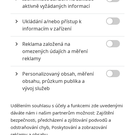

aktivně vyžádaných informací
Ukládání a/nebo přístup k

informacím v zařízení
Reklama založená na
Počet obrázků: 1
Všechny obrázky

omezených údajích a měření
reklamy
Personalizovaný obsah, měření
Komentáře

obsahu, průzkum publika a
vývoj služeb
Počet komentářů: 0
Udělením souhlasu s účely a funkcemi zde uvedenými
Vstoupit do diskuze
dáváte nám i našim partnerům možnost: Zajištění
bezpečnosti, předcházení a zjišťování podvodů a
odstraňování chyb, Poskytování a zobrazování
reklamy a obsahu