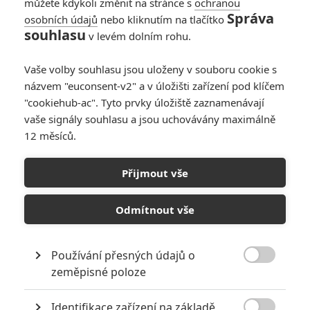
Články
můžete kdykoli změnit na stránce s
ochranou
Správa
osobních údajů
nebo kliknutím na tlačítko
souhlasu
v levém dolním rohu.
Empire City: Gerard
Vaše volby souhlasu jsou uloženy v souboru cookie s
Butler dokončil své
další akční
názvem "euconsent-v2" a v úložišti zařízení pod klíčem
dobrodružství
"cookiehub-ac". Tyto prvky úložiště zaznamenávají
vaše signály souhlasu a jsou uchovávány maximálně
12 měsíců.
Jak vycvičit draka 2:
Cate Blanchett si v
Přijmout vše
remaku zopakuje roli,
co hrála v původním
filmu
Odmítnout vše
Počet článků: 93
Používání přesných údajů o
Číst další

zeměpisné poloze
Identifikace zařízení na základě