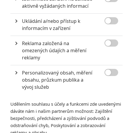

aktivně vyžádaných informací
Obrázky
Ukládání a/nebo přístup k

informacím v zařízení
Reklama založená na

omezených údajích a měření
reklamy
Personalizovaný obsah, měření

obsahu, průzkum publika a
Počet obrázků: 9
Všechny obrázky
vývoj služeb
Udělením souhlasu s účely a funkcemi zde uvedenými
dáváte nám i našim partnerům možnost: Zajištění
Komentáře
bezpečnosti, předcházení a zjišťování podvodů a
odstraňování chyb, Poskytování a zobrazování
reklamy a obsahu