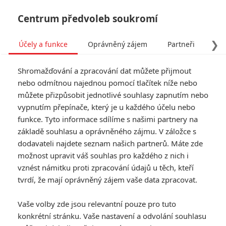
Centrum předvoleb soukromí
❯
Účely a funkce
Oprávněný zájem
Partneři
Pro
Tog
Shromažďování a zpracování dat můžete přijmout
navi
nebo odmítnou najednou pomocí tlačítek níže nebo
můžete přizpůsobit jednotlivé souhlasy zapnutím nebo
vypnutím přepínače, který je u každého účelu nebo
funkce. Tyto informace sdílíme s našimi partnery na
Gerard
základě souhlasu a oprávněného zájmu. V záložce s
Butler
dodavateli najdete seznam našich partnerů. Máte zde
možnost upravit váš souhlas pro každého z nich i
Datum narození:
13.11.1969
vznést námitku proti zpracování údajů u těch, kteří
Místo narození:
Paisley, Skotsko, Velká Británie
tvrdí, že mají oprávněný zájem vaše data zpracovat.
TAGY
Gerard Butler
Vaše volby zde jsou relevantní pouze pro tuto
konkrétní stránku. Vaše nastavení a odvolání souhlasu