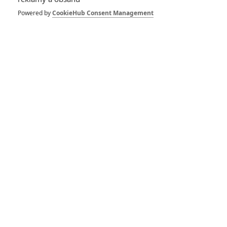
Powered by
CookieHub Consent Management
Počet komentářů: 0
Vstoupit do diskuze
Herec
Drunk Parents
Torrente 5: Operación
Eurovegas