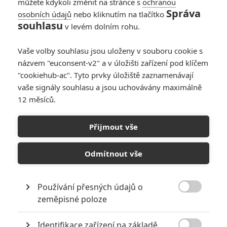
můžete kdykoli změnit na stránce s
ochranou
Správa
osobních údajů
nebo kliknutím na tlačítko
souhlasu
v levém dolním rohu.
Vaše volby souhlasu jsou uloženy v souboru cookie s
Články
názvem "euconsent-v2" a v úložišti zařízení pod klíčem
"cookiehub-ac". Tyto prvky úložiště zaznamenávají
vaše signály souhlasu a jsou uchovávány maximálně
12 měsíců.
Rust: Film ovlivněný
tragickou smrtí při
natáčení jde po letech
Přijmout vše
do kin
Odmítnout vše
Cold Deck: Alec
Baldwin v akčním
Používání přesných údajů o
drogovém thrilleru

zeměpisné poloze
Identifikace zařízení na základě