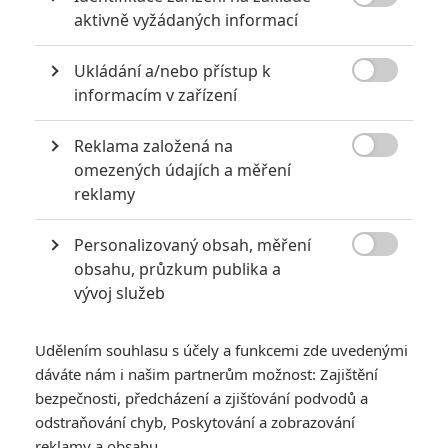

aktivně vyžádaných informací
Počet článků: 35
Číst další
Ukládání a/nebo přístup k

informacím v zařízení
Obrázky
Reklama založená na

omezených údajích a měření
reklamy
Personalizovaný obsah, měření

obsahu, průzkum publika a
vývoj služeb
Počet obrázků: 1
Všechny obrázky
Udělením souhlasu s účely a funkcemi zde uvedenými
dáváte nám i našim partnerům možnost: Zajištění
bezpečnosti, předcházení a zjišťování podvodů a
Komentáře
odstraňování chyb, Poskytování a zobrazování
reklamy a obsahu