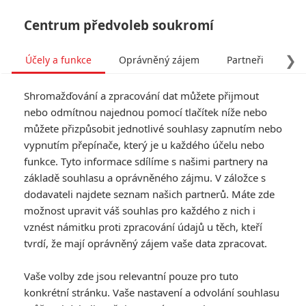
Centrum předvoleb soukromí
❯
Účely a funkce
Oprávněný zájem
Partneři
Pro
Tog
Shromažďování a zpracování dat můžete přijmout
navi
nebo odmítnou najednou pomocí tlačítek níže nebo
můžete přizpůsobit jednotlivé souhlasy zapnutím nebo
vypnutím přepínače, který je u každého účelu nebo
funkce. Tyto informace sdílíme s našimi partnery na
Alec Baldwin
základě souhlasu a oprávněného zájmu. V záložce s
dodavateli najdete seznam našich partnerů. Máte zde
Datum narození:
03.04.1958
možnost upravit váš souhlas pro každého z nich i
Místo narození:
Massapequa,
Long Island, New York, USA
vznést námitku proti zpracování údajů u těch, kteří
tvrdí, že mají oprávněný zájem vaše data zpracovat.
TAGY
Alec Baldwin
Vaše volby zde jsou relevantní pouze pro tuto
konkrétní stránku. Vaše nastavení a odvolání souhlasu