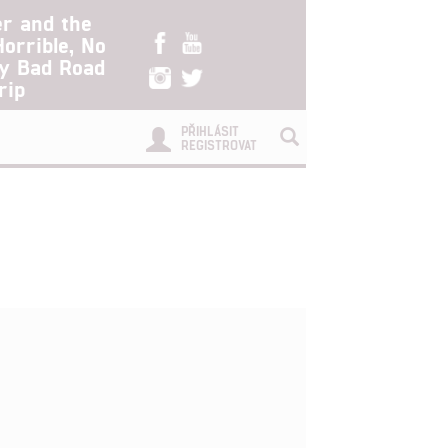
er and the
Horrible, No
ry Bad Road
rip
PŘIHLÁSIT
REGISTROVAT