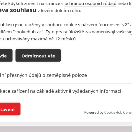
ete kdykoli změnit na stránce s
ochranou osobních údajů
nebo kl
áva souhlasu
Be
v levém dolním rohu.
20
uhlasu jsou uloženy v souboru cookie s názvem "euconsent-v2" a 
klíčem "cookiehub-ac". Tyto prvky úložiště zaznamenávají vaše si
sou uchovávány maximálně 12 měsíců.
I'
Všechny obrázky
20
vše
Odmítnout vše
ání přesných údajů o zeměpisné poloze
Ch
20
ikace zařízení na základě aktivně vyžádaných informací
Vstoupit do diskuze
í a/nebo přístup k informacím v zařízení
stavení
Powered by
CookieHub Cons
a založená na omezených údajích a měření reklamy