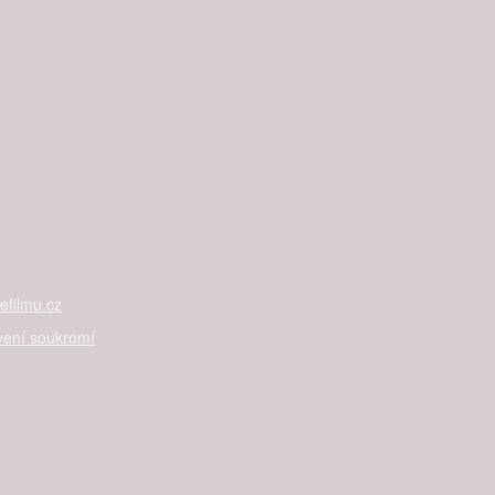

rtnerům
ání chyb,
filmu.cz
vení soukromí