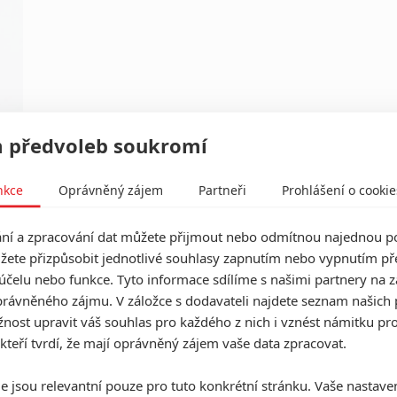
 předvoleb soukromí
nkce
Oprávněný zájem
Partneři
Prohlášení o cookie
í a zpracování dat můžete přijmout nebo odmítnou najednou po
žete přizpůsobit jednotlivé souhlasy zapnutím nebo vypnutím pře
účelu nebo funkce. Tyto informace sdílíme s našimi partnery na 
rávněného zájmu. V záložce s dodavateli najdete seznam našich 
ost upravit váš souhlas pro každého z nich i vznést námitku pro
 kteří tvrdí, že mají oprávněný zájem vaše data zpracovat.
Herec
e jsou relevantní pouze pro tuto konkrétní stránku. Vaše nastave