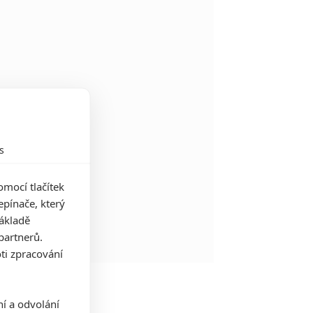
s
mocí tlačítek
pínače, který
základě
partnerů.
ti zpracování
ní a odvolání