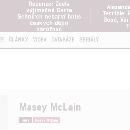
Recenze: Zcela
Alexand
výjimečná Gerta
Terrible, 
Schnirch nebarví hnus
Good, Ve
českých dějin
T
narůžovo
ZE
ČLÁNKY
VIDEA
DATABÁZE
SERIÁLY
Masey McLain
TAGY
Masey McLain