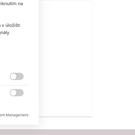
iknutím na
cause of Gracia
17
v úložišti
gnály
m not Ashamed?
16
ristine

16

ent Management

