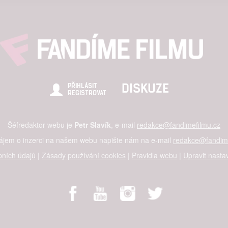
alizovaný obsah, měření obsahu, průzkum publika a vývoj
hlasu s účely a funkcemi zde uvedenými dáváte nám i našim pa
štění bezpečnosti, předcházení a zjišťování podvodů a odstraňov
a zobrazování reklamy a obsahu
DISKUZE
PŘIHLÁSIT
REGISTROVAT
Šéfredaktor webu je
Petr Slavík
, e-mail
redakce@fandimefilmu.cz
zájem o inzerci na našem webu napište nám na e-mail
redakce@fandime
ních údajů
|
Zásady používání cookies
|
Pravidla webu
|
Upravit nasta