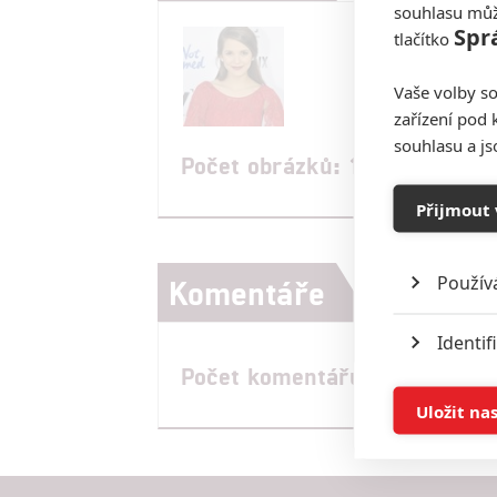
souhlasu můž
Spr
tlačítko
Vaše volby so
zařízení pod 
souhlasu a j
Počet obrázků: 1
Přijmout 
Použív
Komentáře
Identif
Počet komentářů: 0
Ukládán
Uložit na
Reklam