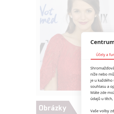
Centrum
Účely a fu
Shromažďován
níže nebo mů
je u každého 
souhlasu a op
Máte zde možn
údajů u těch,
Obrázky
Vaše volby zd