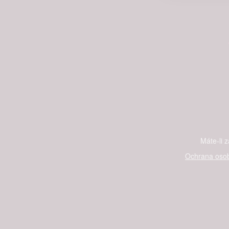
Person
služeb
Udělením sou
možnost: Zaji
Poskytování 
Máte-li 
Ochrana osob