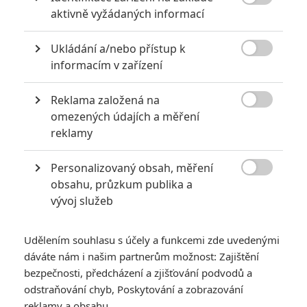

Počet článků: 3
aktivně vyžádaných informací
Číst další
Ukládání a/nebo přístup k

informacím v zařízení
Obrázky
Reklama založená na

omezených údajích a měření
reklamy
Personalizovaný obsah, měření

obsahu, průzkum publika a
vývoj služeb
Počet obrázků: 1
Všechny obrázky
Udělením souhlasu s účely a funkcemi zde uvedenými
dáváte nám i našim partnerům možnost: Zajištění
bezpečnosti, předcházení a zjišťování podvodů a
Komentáře
odstraňování chyb, Poskytování a zobrazování
reklamy a obsahu