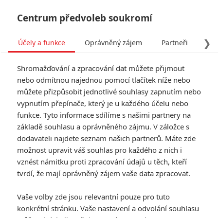
Centrum předvoleb soukromí
❯
Účely a funkce
Oprávněný zájem
Partneři
Pro
Tog
Shromažďování a zpracování dat můžete přijmout
navi
nebo odmítnou najednou pomocí tlačítek níže nebo
můžete přizpůsobit jednotlivé souhlasy zapnutím nebo
vypnutím přepínače, který je u každého účelu nebo
funkce. Tyto informace sdílíme s našimi partnery na
Shawn
základě souhlasu a oprávněného zájmu. V záložce s
Roberts
dodavateli najdete seznam našich partnerů. Máte zde
možnost upravit váš souhlas pro každého z nich i
Datum narození:
02.04.1984
vznést námitku proti zpracování údajů u těch, kteří
Místo narození:
Stratford,
tvrdí, že mají oprávněný zájem vaše data zpracovat.
Ontario, Kanada
Vaše volby zde jsou relevantní pouze pro tuto
TAGY
Shawn Roberts
konkrétní stránku. Vaše nastavení a odvolání souhlasu