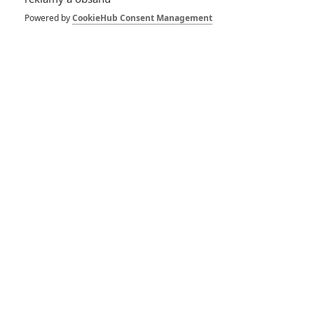
Powered by
CookieHub Consent Management
Počet komentářů: 0
Vstoupit do diskuze
Herec
Resident Evil: Poslední
xXx: Návrat Xandera Cage
kapitola
2017
2017