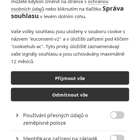
můžete kdykoli změnit na stránce s
ochranou
Správa
osobních údajů
nebo kliknutím na tlačítko
souhlasu
v levém dolním rohu.
Vaše volby souhlasu jsou uloženy v souboru cookie s
Články
názvem "euconsent-v2" a v úložišti zařízení pod klíčem
"cookiehub-ac". Tyto prvky úložiště zaznamenávají
vaše signály souhlasu a jsou uchovávány maximálně
12 měsíců.
Resident Evil 6: The
Final Chapter: Je
dotočeno
Přijmout vše
Odmítnout vše
Resident Evil 6:
Obsazení, synopse
Používání přesných údajů o

zeměpisné poloze
Identifikace zařízení na základě