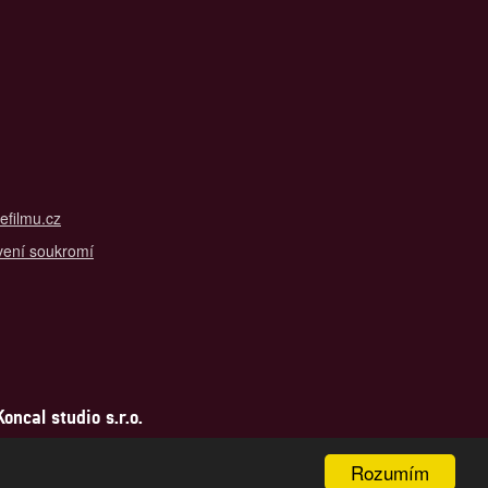
filmu.cz
vení soukromí
ncal studio s.r.o.
Rozumím
aha 5