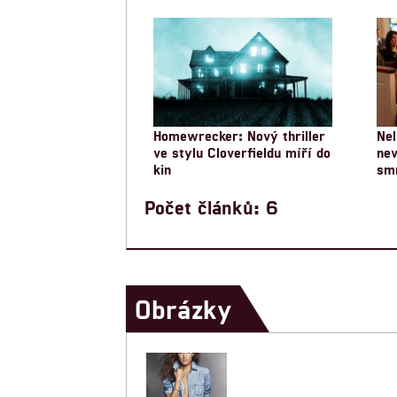
Homewrecker: Nový thriller
Nel
ve stylu Cloverfieldu míří do
nev
kin
smr
Počet článků: 6
Obrázky