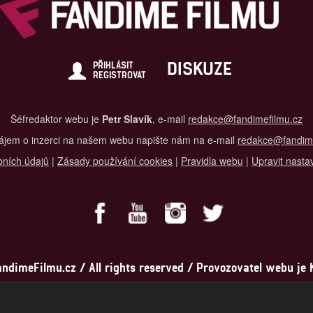
DISKUZE
PŘIHLÁSIT
REGISTROVAT
Šéfredaktor webu je
Petr Slavík
, e-mail
redakce@fandimefilmu.cz
zájem o inzerci na našem webu napište nám na e-mail
redakce@fandime
ních údajů
|
Zásady používání cookies
|
Pravidla webu
|
Upravit nasta
dimeFilmu.cz / All rights reserved / Provozovatel webu je Ko
al studio s.r.o., IČO: 03604071, Lýskova 2073/57, Stodůlky, 155 00, Pr