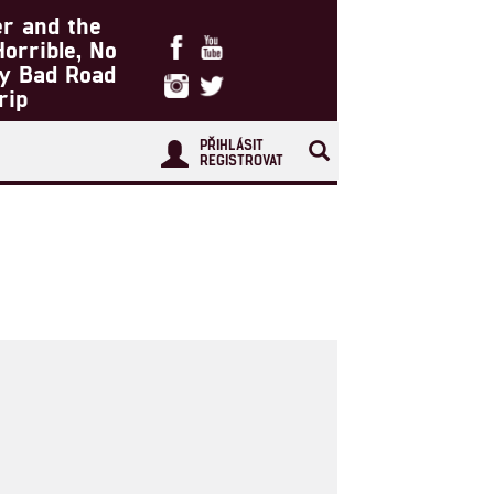
er and the
Horrible, No
ry Bad Road
rip
PŘIHLÁSIT
REGISTROVAT