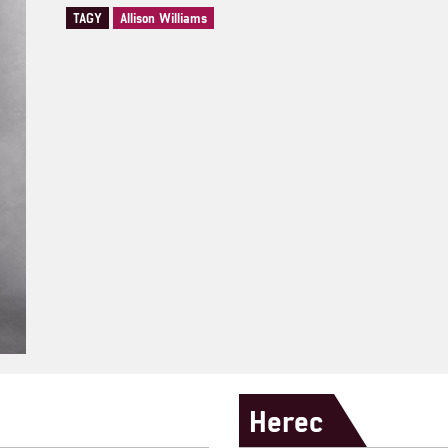
TAGY
Allison Williams
Herec