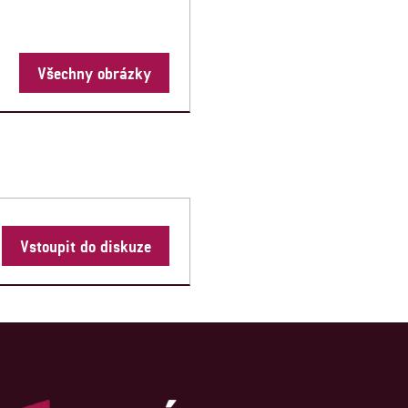
Všechny obrázky
Vstoupit do diskuze