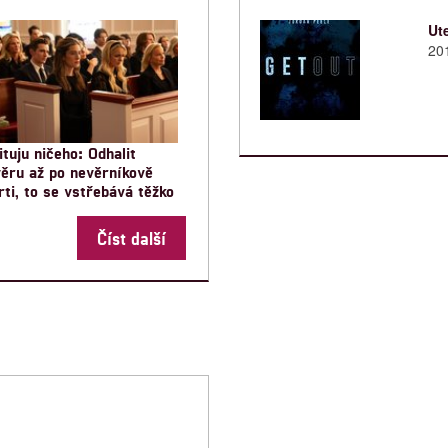
Ut
20
ituju ničeho: Odhalit
ěru až po nevěrníkově
ti, to se vstřebává těžko
Číst další