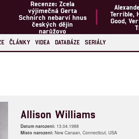
Recenze: Zcela
Alexand
výjimečná Gerta
Terrible, 
Schnirch nebarví hnus
Good, Ve
českých dějin
T
narůžovo
ZE
ČLÁNKY
VIDEA
DATABÁZE
SERIÁLY
Allison Williams
Datum narození:
13.04.1988
Místo narození:
New Canaan, Connecticut, USA