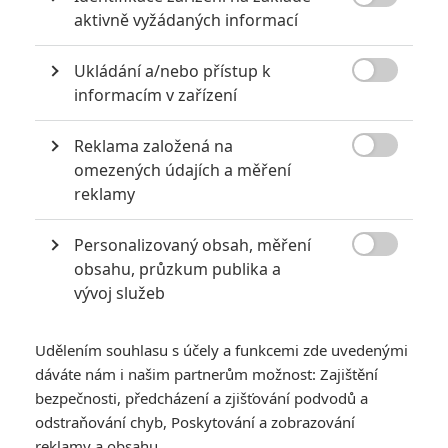
Obrázky

aktivně vyžádaných informací
Ukládání a/nebo přístup k

informacím v zařízení
Reklama založená na

omezených údajích a měření
Počet obrázků: 1
Všechny obrázky
reklamy
Personalizovaný obsah, měření

obsahu, průzkum publika a
Komentáře
vývoj služeb
Udělením souhlasu s účely a funkcemi zde uvedenými
Počet komentářů: 0
Vstoupit do diskuze
dáváte nám i našim partnerům možnost: Zajištění
bezpečnosti, předcházení a zjišťování podvodů a
odstraňování chyb, Poskytování a zobrazování
reklamy a obsahu