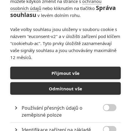
můžete kdykoli změnit na stránce s
ochranou
Správa
osobních údajů
nebo kliknutím na tlačítko
souhlasu
v levém dolním rohu.
Mike a Nick a Nick a
Alice: Vince Vaughn v
Vaše volby souhlasu jsou uloženy v souboru cookie s
bláznivé akční
názvem "euconsent-v2" a v úložišti zařízení pod klíčem
komedii cestuje
časem
"cookiehub-ac". Tyto prvky úložiště zaznamenávají
vaše signály souhlasu a jsou uchovávány maximálně
12 měsíců.
Babičky: Připravte si
bryndák, na Netflixu
Přijmout vše
budeme hladově
slintat
Odmítnout vše
Počet článků: 31
Číst další
Používání přesných údajů o

zeměpisné poloze
Identifikace zařízení na základě