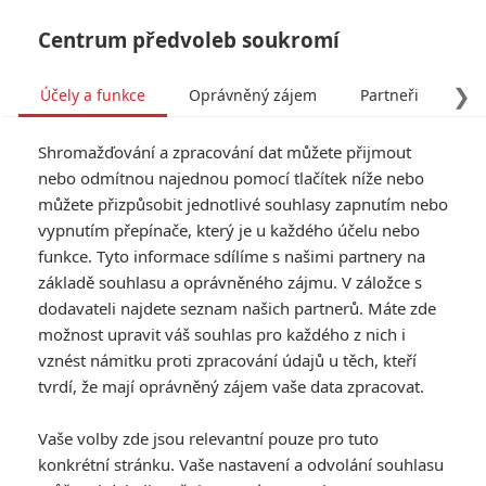
Centrum předvoleb soukromí
❯
Účely a funkce
Oprávněný zájem
Partneři
Pro
Tog
Shromažďování a zpracování dat můžete přijmout
navi
nebo odmítnou najednou pomocí tlačítek níže nebo
můžete přizpůsobit jednotlivé souhlasy zapnutím nebo
vypnutím přepínače, který je u každého účelu nebo
funkce. Tyto informace sdílíme s našimi partnery na
Vince Vaughn
základě souhlasu a oprávněného zájmu. V záložce s
dodavateli najdete seznam našich partnerů. Máte zde
Datum narození:
28.03.1970
možnost upravit váš souhlas pro každého z nich i
Místo narození:
Minneapolis,
Minnesota, USA
vznést námitku proti zpracování údajů u těch, kteří
tvrdí, že mají oprávněný zájem vaše data zpracovat.
TAGY
Vince Vaughn
Vaše volby zde jsou relevantní pouze pro tuto
konkrétní stránku. Vaše nastavení a odvolání souhlasu
Články