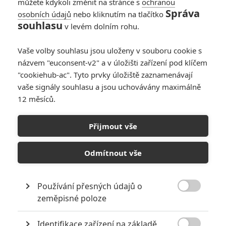
můžete kdykoli změnit na stránce s
ochranou
Správa
osobních údajů
nebo kliknutím na tlačítko
souhlasu
v levém dolním rohu.
Vaše volby souhlasu jsou uloženy v souboru cookie s
názvem "euconsent-v2" a v úložišti zařízení pod klíčem
Počet obrázků: 1
Všechny obrázky
"cookiehub-ac". Tyto prvky úložiště zaznamenávají
vaše signály souhlasu a jsou uchovávány maximálně
12 měsíců.
Komentáře
Přijmout vše
Odmítnout vše
Počet komentářů: 0
Vstoupit do diskuze
Používání přesných údajů o

zeměpisné poloze
Herec
Identifikace zařízení na základě