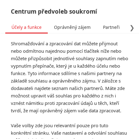
Centrum předvoleb soukromí
❯
Účely a funkce
Oprávněný zájem
Partneři
Pro
Tog
Shromažďování a zpracování dat můžete přijmout
navi
nebo odmítnou najednou pomocí tlačítek níže nebo
můžete přizpůsobit jednotlivé souhlasy zapnutím nebo
vypnutím přepínače, který je u každého účelu nebo
funkce. Tyto informace sdílíme s našimi partnery na
Eero Milonoff
základě souhlasu a oprávněného zájmu. V záložce s
dodavateli najdete seznam našich partnerů. Máte zde
Datum narození:
01.05.1980
možnost upravit váš souhlas pro každého z nich i
Místo narození:
Helsinky, Finsko
vznést námitku proti zpracování údajů u těch, kteří
TAGY
Eero Milonoff
tvrdí, že mají oprávněný zájem vaše data zpracovat.
Vaše volby zde jsou relevantní pouze pro tuto
Obrázky
konkrétní stránku. Vaše nastavení a odvolání souhlasu