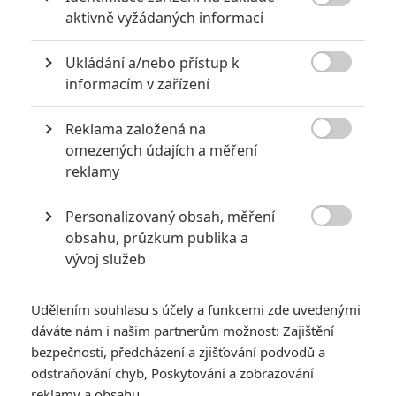

aktivně vyžádaných informací
Ukládání a/nebo přístup k

informacím v zařízení
Nejšťastnější den v životě
Reklama založená na
Olliho Mäkiho

omezených údajích a měření
2017
reklamy
Personalizovaný obsah, měření

obsahu, průzkum publika a
vývoj služeb
Udělením souhlasu s účely a funkcemi zde uvedenými
dáváte nám i našim partnerům možnost: Zajištění
DISKUZE
bezpečnosti, předcházení a zjišťování podvodů a
PŘIHLÁSIT
REGISTROVAT
odstraňování chyb, Poskytování a zobrazování
reklamy a obsahu