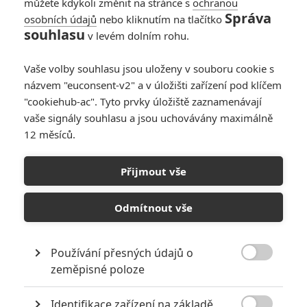
můžete kdykoli změnit na stránce s
ochranou
Správa
osobních údajů
nebo kliknutím na tlačítko
souhlasu
v levém dolním rohu.
Články
Vaše volby souhlasu jsou uloženy v souboru cookie s
názvem "euconsent-v2" a v úložišti zařízení pod klíčem
"cookiehub-ac". Tyto prvky úložiště zaznamenávají
Kill Code: V nové sci-
vaše signály souhlasu a jsou uchovávány maximálně
fi jsou zločinci nuceni
státem k boji na život
12 měsíců.
a na smrt
Přijmout vše
Misdirection: Olgu
Odmítnout vše
Kurylenko při
vloupačce loví Frank
Grillo
Používání přesných údajů o

zeměpisné poloze
Počet článků: 70
Číst další
Identifikace zařízení na základě