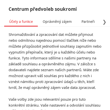
Centrum předvoleb soukromí
❯
Účely a funkce
Oprávněný zájem
Partneři
Pro
Tog
Shromažďování a zpracování dat můžete přijmout
navi
nebo odmítnou najednou pomocí tlačítek níže nebo
můžete přizpůsobit jednotlivé souhlasy zapnutím nebo
vypnutím přepínače, který je u každého účelu nebo
funkce. Tyto informace sdílíme s našimi partnery na
Frank Grillo
základě souhlasu a oprávněného zájmu. V záložce s
dodavateli najdete seznam našich partnerů. Máte zde
Datum narození:
08.06.1965
možnost upravit váš souhlas pro každého z nich i
Místo narození:
New York City,
New York, USA
vznést námitku proti zpracování údajů u těch, kteří
tvrdí, že mají oprávněný zájem vaše data zpracovat.
TAGY
Frank Grillo
Vaše volby zde jsou relevantní pouze pro tuto
konkrétní stránku. Vaše nastavení a odvolání souhlasu