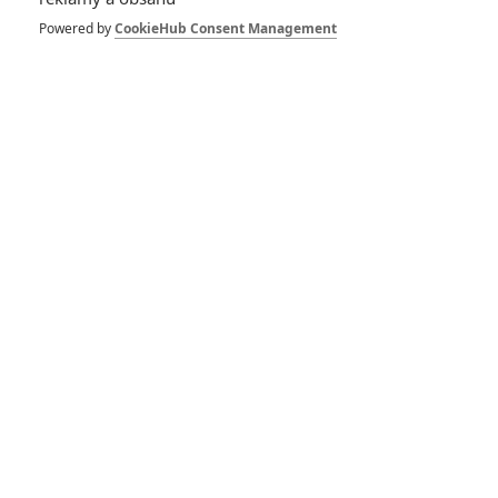
1 | 2025-08-18 03:44:17
Powered by
CookieHub Consent Management
555
Počet komentářů: 3
Vstoupit do diskuze
Herec
战狼2
Beyond Skyline
2017