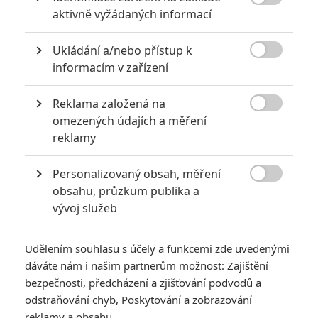

aktivně vyžádaných informací
Ukládání a/nebo přístup k
Obrázky

informacím v zařízení
Reklama založená na

omezených údajích a měření
reklamy
Personalizovaný obsah, měření
Počet obrázků: 1
Všechny obrázky

obsahu, průzkum publika a
vývoj služeb
Udělením souhlasu s účely a funkcemi zde uvedenými
Komentáře
dáváte nám i našim partnerům možnost: Zajištění
bezpečnosti, předcházení a zjišťování podvodů a
odstraňování chyb, Poskytování a zobrazování
reklamy a obsahu