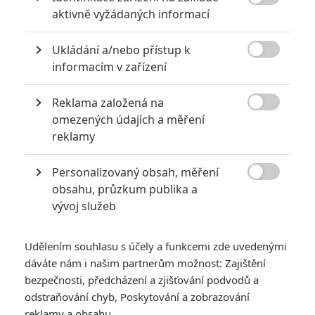
skóre...

aktivně vyžádaných informací
TAGY
Grudge Match
Zpátky do ringu
Ukládání a/nebo přístup k

informacím v zařízení
Reklama založená na
Robert De Niro

Herec
omezených údajích a měření
reklamy
Sylvester Stallone
Kevin Hart
Personalizovaný obsah, měření
Herec
Herec

obsahu, průzkum publika a
vývoj služeb
Udělením souhlasu s účely a funkcemi zde uvedenými
dáváte nám i našim partnerům možnost: Zajištění
bezpečnosti, předcházení a zjišťování podvodů a
odstraňování chyb, Poskytování a zobrazování
Jon Bernthal
Kim Basinger
reklamy a obsahu
Herec
Herec