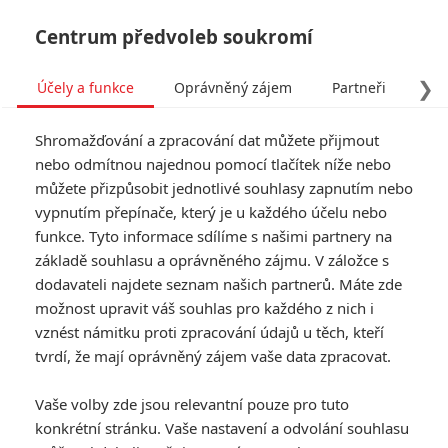
Centrum předvoleb soukromí
❯
Účely a funkce
Oprávněný zájem
Partneři
Pro
Tog
Shromažďování a zpracování dat můžete přijmout
navi
nebo odmítnou najednou pomocí tlačítek níže nebo
můžete přizpůsobit jednotlivé souhlasy zapnutím nebo
vypnutím přepínače, který je u každého účelu nebo
funkce. Tyto informace sdílíme s našimi partnery na
základě souhlasu a oprávněného zájmu. V záložce s
dodavateli najdete seznam našich partnerů. Máte zde
možnost upravit váš souhlas pro každého z nich i
vznést námitku proti zpracování údajů u těch, kteří
tvrdí, že mají oprávněný zájem vaše data zpracovat.
Vaše volby zde jsou relevantní pouze pro tuto
konkrétní stránku. Vaše nastavení a odvolání souhlasu