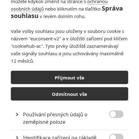
můžete kdykoli změnit na stránce s
ochranou
Správa
osobních údajů
nebo kliknutím na tlačítko
souhlasu
v levém dolním rohu.
Zpátky do ringu
Vaše volby souhlasu jsou uloženy v souboru cookie s
názvem "euconsent-v2" a v úložišti zařízení pod klíčem
Originální název:
Grudge Match
Český název:
Zpátky do ringu
"cookiehub-ac". Tyto prvky úložiště zaznamenávají
Premiéra:
25.12.2013
vaše signály souhlasu a jsou uchovávány maximálně
Žánr:
Komedie
12 měsíců.
Země původu:
USA
Ve filmu „Zpátky do ringu", hrají Stallone a De Niro Henryho
Přijmout vše
„Razora" Sharpa a Billyho „Kida" McDonnena, dva pittsburské
boxery, jejichž zavilá řevnivost na sebe upoutala pozornost celého
Odmítnout vše
národa. V době své vrcholné slávy ve vzájemných zápasech jeden
druhého porazili, ale v roce 1983, v předvečer jejich rozhodujícího
třetího utkání, Razor nečekaně oznámil odchod do penze bez
Používání přesných údajů o
udání důvodů svého rozhodnutí a vlastně tak knokautoval kariéru

svou i svého rivala. O třicet let později jim boxerský promotér Dante
zeměpisné poloze
Slate jr. s vidinou velkého zisku učinil nabídku, kterou nemohli
odmítnout: vrátit se do ringu a jednou pro vždy určit vzájemné
Identifikace zařízení na základě