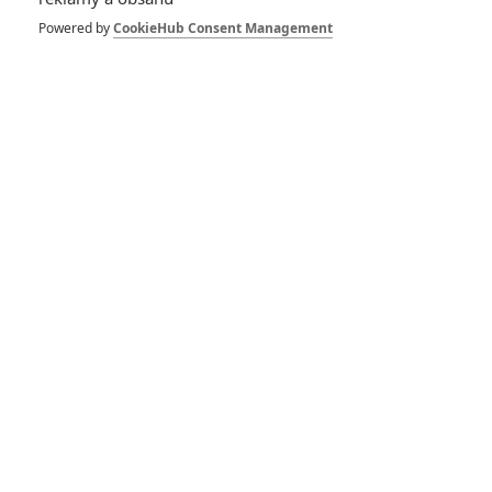
Powered by
CookieHub Consent Management
Zobrazit další aktéry filmu
Vstoupit do galerie
Počet: 1
*/10
*/10
Nerecenzováno
Zatím nehodnoceno