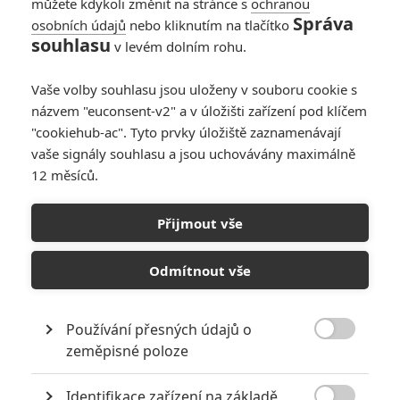
můžete kdykoli změnit na stránce s
ochranou
Správa
osobních údajů
nebo kliknutím na tlačítko
souhlasu
v levém dolním rohu.
Vaše volby souhlasu jsou uloženy v souboru cookie s
názvem "euconsent-v2" a v úložišti zařízení pod klíčem
"cookiehub-ac". Tyto prvky úložiště zaznamenávají
vaše signály souhlasu a jsou uchovávány maximálně
12 měsíců.
Přijmout vše
Odmítnout vše
Používání přesných údajů o

zeměpisné poloze
Identifikace zařízení na základě