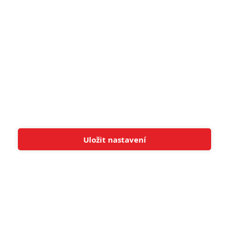
Zobrazit ostatní komentáře
Uložit nastavení
Tato stránka používá soubory cookies.
Více informací
Rozumím