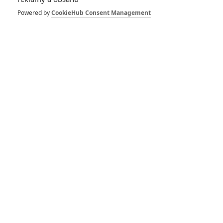
Michelle Williams
Powered by
CookieHub Consent Management
Herec
Zobrazit další aktéry filmu
Vstoupit do galerie
Počet: 1
*/10
*/10
Nerecenzováno
Zatím nehodnoceno