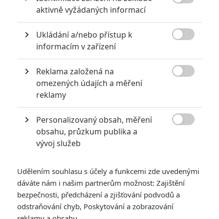

aktivně vyžádaných informací
Ukládání a/nebo přístup k

informacím v zařízení
Me Without You
Originální název:
Me Without You
Reklama založená na
Český název:
Me Without You

omezených údajích a měření
Premiéra:
01.11.2001
reklamy
Žánr:
Drama
Země původu:
Velká Británie
Personalizovaný obsah, měření

obsahu, průzkum publika a
TAGY
Me Without You
vývoj služeb
Udělením souhlasu s účely a funkcemi zde uvedenými
dáváte nám i našim partnerům možnost: Zajištění
bezpečnosti, předcházení a zjišťování podvodů a
odstraňování chyb, Poskytování a zobrazování
reklamy a obsahu