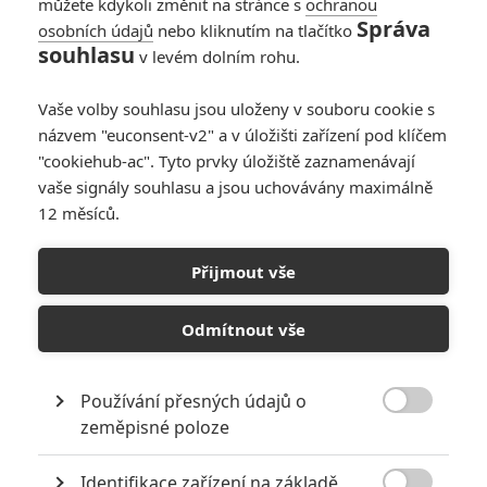
můžete kdykoli změnit na stránce s
ochranou
Správa
osobních údajů
nebo kliknutím na tlačítko
souhlasu
v levém dolním rohu.
Nikdy to nevzdávej
Vaše volby souhlasu jsou uloženy v souboru cookie s
názvem "euconsent-v2" a v úložišti zařízení pod klíčem
Originální název:
Never Back Down
"cookiehub-ac". Tyto prvky úložiště zaznamenávají
Český název:
Nikdy to nevzdávej
vaše signály souhlasu a jsou uchovávány maximálně
Premiéra:
04.03.2008
12 měsíců.
Žánr:
Akční
,
Drama
Země původu:
USA
Přijmout vše
Hrdinou amerického akčního dramatu v režii Jeffa Wadlowa je
teenager Jake Tyler (Sean Faris), který se s rodiči a bratrem právě
Odmítnout vše
přistěhoval do Orlanda a nastoupil do zdejší školy. Stejně jako
mladší Charlie, který má úspěchy v tenisu, je i Jake sportovně
nadaný hráč amerického fotbalu. A záhy zjišťuje, že dobrou kondici
bude potřebovat. Když ho půvabná spolužačka Baja (Amber
Používání přesných údajů o
Heardová) pozve na večírek, Jake narazí na vyhlášeného rváče

zeměpisné poloze
Ryana (Cam Gigandet). A poté, co od něho dostane pořádnou
nakládačku, se Jake rozhodne, že to tak nenechá. Obrátí se na
Identifikace zařízení na základě