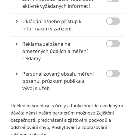
mistra bojových umění (Djimon Hounsou), který mladíka naučí

aktivně vyžádaných informací
nejen bojovat, ale také uvědomit si, jaký doopravdy je. Ale i když
Jakeovi nejde o pomstu, je jasné, že další střet se surovcem
Ryanem je nevyhnutelný...
Ukládání a/nebo přístup k

informacím v zařízení
TAGY
Never Back Down
Nikdy to nevzdávej
Reklama založená na

omezených údajích a měření
reklamy
Personalizovaný obsah, měření

obsahu, průzkum publika a
vývoj služeb
Amber Heard
Herec
Udělením souhlasu s účely a funkcemi zde uvedenými
dáváte nám i našim partnerům možnost: Zajištění
Zobrazit další aktéry filmu
bezpečnosti, předcházení a zjišťování podvodů a
odstraňování chyb, Poskytování a zobrazování
reklamy a obsahu