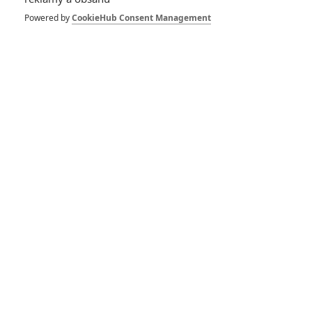
Powered by
CookieHub Consent Management
Vstoupit do galerie
Počet: 1
*/10
*/10
Nerecenzováno
Zatím nehodnoceno
Pro hodnocení musíte být přihlášen.
Jméno: