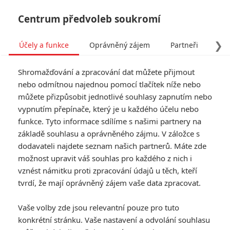
Centrum předvoleb soukromí
❯
Účely a funkce
Oprávněný zájem
Partneři
Pro
Tog
Shromažďování a zpracování dat můžete přijmout
navi
nebo odmítnou najednou pomocí tlačítek níže nebo
můžete přizpůsobit jednotlivé souhlasy zapnutím nebo
vypnutím přepínače, který je u každého účelu nebo
funkce. Tyto informace sdílíme s našimi partnery na
základě souhlasu a oprávněného zájmu. V záložce s
dodavateli najdete seznam našich partnerů. Máte zde
možnost upravit váš souhlas pro každého z nich i
vznést námitku proti zpracování údajů u těch, kteří
tvrdí, že mají oprávněný zájem vaše data zpracovat.
Vaše volby zde jsou relevantní pouze pro tuto
konkrétní stránku. Vaše nastavení a odvolání souhlasu