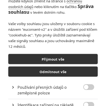
můžete kdykoli změnit na stránce s
ochranou
oficiálně k jižanům, ale nefandil
Správa
osobních údajů
nebo kliknutím na tlačítko
otroctví a na druhou stranu se
souhlasu
mu nechtělo přidávat. Proto se
v levém dolním rohu.
rozhodl na tu dobu pro dosti
neobvyklou záležitost. Založil si vlastní stát. Po válce se oženil s
Vaše volby souhlasu jsou uloženy v souboru cookie s
černoškou a bojoval proti rasismu.
názvem "euconsent-v2" a v úložišti zařízení pod klíčem
"cookiehub-ac". Tyto prvky úložiště zaznamenávají
vaše signály souhlasu a jsou uchovávány maximálně
Obsazení filmu Boj za
12 měsíců.
svobodu
Přijmout vše
Gugu Mbatha-
*/10
Odmítnout vše
Raw
Herec
Nerecenzováno
Používání přesných údajů o
Matthew

zeměpisné poloze
McConaughey
Herec
*/10
Identifikace zařízení na základě