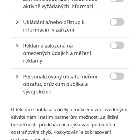
Mahershala Ali

aktivně vyžádaných informací
Herec
Zatím nehodnoceno
Ukládání a/nebo přístup k

informacím v zařízení
Reklama založená na

omezených údajích a měření
Pro hodnocení musíte být přihlášen.
reklamy
Jméno:
Personalizovaný obsah, měření

obsahu, průzkum publika a
vývoj služeb
Heslo:
Udělením souhlasu s účely a funkcemi zde uvedenými
dáváte nám i našim partnerům možnost: Zajištění
Zůstat přihlášen
bezpečnosti, předcházení a zjišťování podvodů a
odstraňování chyb, Poskytování a zobrazování
reklamy a obsahu