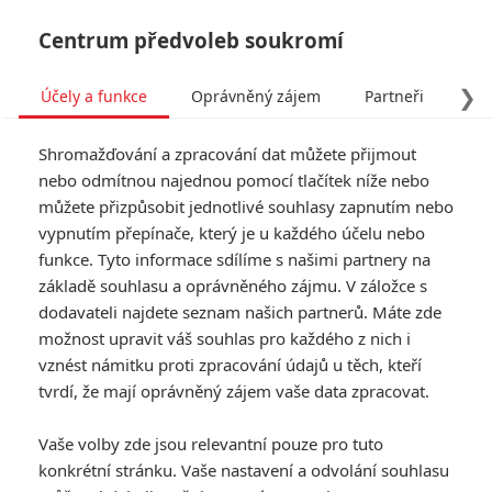
Centrum předvoleb soukromí
❯
Účely a funkce
Oprávněný zájem
Partneři
Pro
Tog
Shromažďování a zpracování dat můžete přijmout
navi
nebo odmítnou najednou pomocí tlačítek níže nebo
můžete přizpůsobit jednotlivé souhlasy zapnutím nebo
vypnutím přepínače, který je u každého účelu nebo
funkce. Tyto informace sdílíme s našimi partnery na
Boj za
základě souhlasu a oprávněného zájmu. V záložce s
svobodu
dodavateli najdete seznam našich partnerů. Máte zde
možnost upravit váš souhlas pro každého z nich i
Snímek je zasazený do období
vznést námitku proti zpracování údajů u těch, kteří
americké občanské války a jeho
tvrdí, že mají oprávněný zájem vaše data zpracovat.
příběh je založen na skutečné
postavě farmáře Newtona
Vaše volby zde jsou relevantní pouze pro tuto
Knighta (Matthew
konkrétní stránku. Vaše nastavení a odvolání souhlasu
McConaughey), který patřil