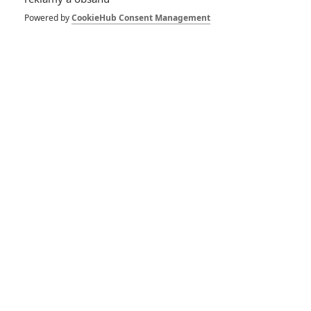
Powered by
CookieHub Consent Management
Buďte první kdo okomentuje film
DISKUZE
PŘIHLÁSIT
REGISTROVAT