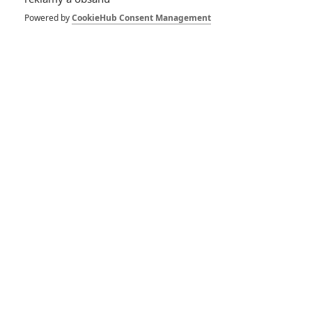
Powered by
CookieHub Consent Management
Vstoupit do galerie
Počet: 1
*/10
*/10
Nerecenzováno
Zatím nehodnoceno
Pro hodnocení musíte být přihlášen.
Jméno:
Heslo: