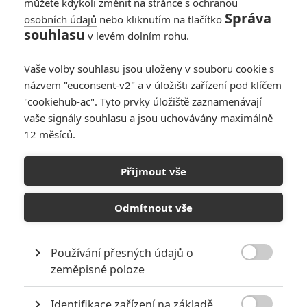
můžete kdykoli změnit na stránce s
ochranou
Správa
osobních údajů
nebo kliknutím na tlačítko
souhlasu
v levém dolním rohu.
Válka Bohů
Vaše volby souhlasu jsou uloženy v souboru cookie s
Originální název:
Immortals
názvem "euconsent-v2" a v úložišti zařízení pod klíčem
Český název:
Válka Bohů
"cookiehub-ac". Tyto prvky úložiště zaznamenávají
Premiéra:
11.11.2011
vaše signály souhlasu a jsou uchovávány maximálně
Žánr:
Akční
,
Drama
,
Fantasy
12 měsíců.
Země původu:
USA
Dlouhé věky od dob, kdy Bohové vyhráli svůj mýtický zápas proti
Přijmout vše
Titánům, se zjevuje nové zlo zmítající světem. Šílený touhou po
moci, započal král Hyperion (Mickey Rourke) válku proti lidskosti.
Odmítnout vše
Hledá bájný luk Epirus, zbraň nepředstavitelné moci, kterou ukoval
bůh Áres. Aby luk našel, shromažďuje krvežíznivou armádu vojáků
znetvořených jeho vlastní rukou a začíná válečné běsnění a kruté
Používání přesných údajů o
drancování starého Řecka. Jen ten, kdo vlastní tento luk, je

schopen vysvobodit Titány lačnící po pomstě, od úsvitu věků
zeměpisné poloze
uvězněné hluboko v kameni hory Tartaros. V rukou krále Hyperiona
znamená luk zkázu lidstva a pokoření moci bohů - ti totiž dle
Identifikace zařízení na základě