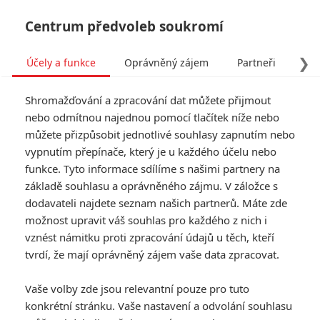
Centrum předvoleb soukromí
❯
Účely a funkce
Oprávněný zájem
Partneři
Pro
Tog
Shromažďování a zpracování dat můžete přijmout
navi
nebo odmítnou najednou pomocí tlačítek níže nebo
můžete přizpůsobit jednotlivé souhlasy zapnutím nebo
vypnutím přepínače, který je u každého účelu nebo
funkce. Tyto informace sdílíme s našimi partnery na
základě souhlasu a oprávněného zájmu. V záložce s
dodavateli najdete seznam našich partnerů. Máte zde
možnost upravit váš souhlas pro každého z nich i
vznést námitku proti zpracování údajů u těch, kteří
tvrdí, že mají oprávněný zájem vaše data zpracovat.
Vaše volby zde jsou relevantní pouze pro tuto
konkrétní stránku. Vaše nastavení a odvolání souhlasu