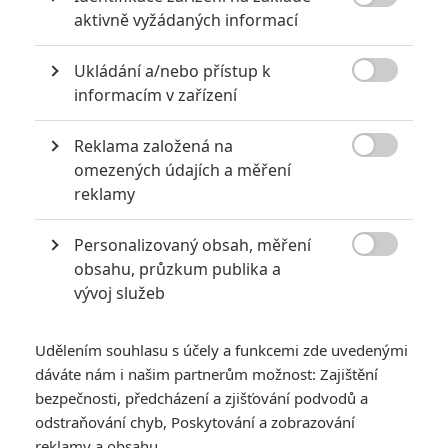
prastarého zákona nesmějí zasahovat do sporů smrtelníků. Jsou

aktivně vyžádaných informací
tedy bezmocní, ale jen do chvíle, kdy se objevuje jejich jediná
naděje, venkovan Theseus (Henry Cavill).
Ukládání a/nebo přístup k
TAGY
Válka Bohů
Immortals

informacím v zařízení
Reklama založená na

omezených údajích a měření
reklamy
Personalizovaný obsah, měření

obsahu, průzkum publika a
Henry Cavill
Luke Evans
John Hurt
vývoj služeb
Herec
Herec
Herec
Udělením souhlasu s účely a funkcemi zde uvedenými
Zobrazit další aktéry filmu
dáváte nám i našim partnerům možnost: Zajištění
bezpečnosti, předcházení a zjišťování podvodů a
odstraňování chyb, Poskytování a zobrazování
reklamy a obsahu