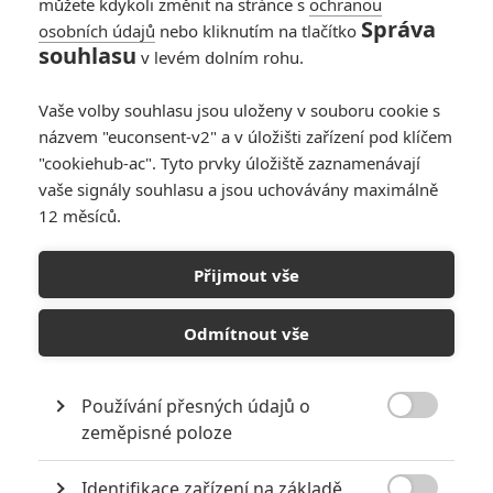
můžete kdykoli změnit na stránce s
ochranou
Správa
osobních údajů
nebo kliknutím na tlačítko
souhlasu
v levém dolním rohu.
Smrtonosná zbraň
Vaše volby souhlasu jsou uloženy v souboru cookie s
Originální název:
Lethal Weapon
názvem "euconsent-v2" a v úložišti zařízení pod klíčem
Český název:
Smrtonosná zbraň
"cookiehub-ac". Tyto prvky úložiště zaznamenávají
Premiéra:
06.03.1987
vaše signály souhlasu a jsou uchovávány maximálně
Žánr:
Akční
,
Komedie
,
Dobrodružný
,
Krimi
,
Thriller
12 měsíců.
Země původu:
USA
Černošský seržant Roger Murtaugh (Danny Glover), který má pár
Přijmout vše
týdnů do důchodu, dostane za parťáka bílého seržanta Martina
Rigse (Mel Gibson), který chtěl po smrti manželky spáchat
Odmítnout vše
sebevraždu. Martin je časovaná bomba a člověk netuší co od něj
může čekat. Z počátku si nepadnou do oka, protože ani jeden z
nich nemá zrovna v lásce práci ve dvojici. Společně však budou
Používání přesných údajů o
muset vyřešit případ nebezpečného gangu pašeráků drog. Úspěch

tohoto dnes již kultovního filmu zaručil další tři úspěšná
zeměpisné poloze
pokračování.
Identifikace zařízení na základě