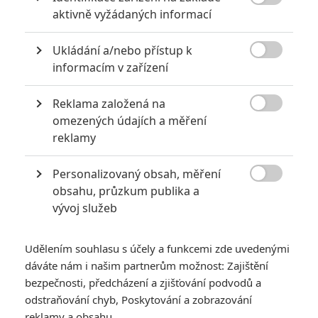
TAGY
Smrtonosná zbraň
Lethal Weapon

aktivně vyžádaných informací
Ukládání a/nebo přístup k

informacím v zařízení
Reklama založená na

omezených údajích a měření
reklamy
Mel Gibson
Herec
Personalizovaný obsah, měření

obsahu, průzkum publika a
Zobrazit další aktéry filmu
vývoj služeb
Udělením souhlasu s účely a funkcemi zde uvedenými
dáváte nám i našim partnerům možnost: Zajištění
bezpečnosti, předcházení a zjišťování podvodů a
odstraňování chyb, Poskytování a zobrazování
reklamy a obsahu