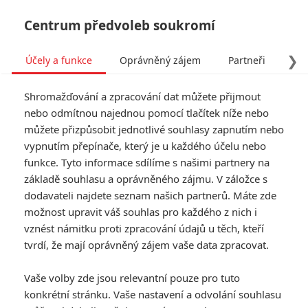
Centrum předvoleb soukromí
❯
Účely a funkce
Oprávněný zájem
Partneři
Pro
Tog
Shromažďování a zpracování dat můžete přijmout
navi
nebo odmítnou najednou pomocí tlačítek níže nebo
můžete přizpůsobit jednotlivé souhlasy zapnutím nebo
vypnutím přepínače, který je u každého účelu nebo
funkce. Tyto informace sdílíme s našimi partnery na
základě souhlasu a oprávněného zájmu. V záložce s
dodavateli najdete seznam našich partnerů. Máte zde
možnost upravit váš souhlas pro každého z nich i
vznést námitku proti zpracování údajů u těch, kteří
tvrdí, že mají oprávněný zájem vaše data zpracovat.
Vaše volby zde jsou relevantní pouze pro tuto
konkrétní stránku. Vaše nastavení a odvolání souhlasu