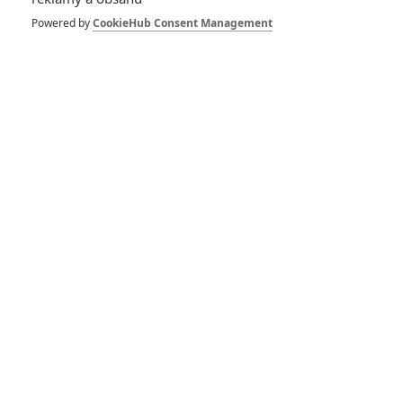
Vstoupit do galerie
Powered by
CookieHub Consent Management
Počet: 1
Smrtonosná zbraň 5:
Mel Gibson na
pokračování stále
pracuje
0
Anarvin
| 18.06.2024 22:17
Smrtonosná zbraň 5:
Mel Gibson potvrdil,
že film osobně
zrežíruje
5
Anarvin
| 14.11.2021 17:20
Smrtonosná zbraň 5:
Po Gibsonovi a