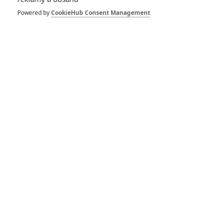
Pro hodnocení musíte být přihlášen.
Powered by
CookieHub Consent Management
Jméno:
Heslo:
Zůstat přihlášen
Buďte první kdo okomentuje film