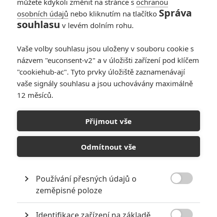
můžete kdykoli změnit na stránce s
ochranou
Správa
osobních údajů
nebo kliknutím na tlačítko
souhlasu
v levém dolním rohu.
Grey City
Vaše volby souhlasu jsou uloženy v souboru cookie s
názvem "euconsent-v2" a v úložišti zařízení pod klíčem
Originální název:
Cidade Cinza
"cookiehub-ac". Tyto prvky úložiště zaznamenávají
Český název:
Grey City
vaše signály souhlasu a jsou uchovávány maximálně
Česká premiéra:
21.01.2016
Žánr:
Historický
,
Životopisný
,
Dokumentární
12 měsíců.
Země původu:
Velká Británie
,
Brazílie
Přijmout vše
Brazilský dokumentární film
Grey City
přibližuje tvorbu nyní již
světově proslulých tvůrců graffiti ze Sao Paula, šedivého
betonového velkoměsta, které se právě díky street artu probudilo
Odmítnout vše
k životu. V ulicích brazilského Sao Paula se zrodila nová forma
graffiti. Tvorba umělců jako Os Gemeos, Nunca a Nina rozsvítila
jako ohňostroj betonové město, aby se následně dostala do galerií
Používání přesných údajů o
a muzeí na celém světě. Poté, co nový zákon proti vizuálnímu

zeměpisné poloze
smogu způsobil systematickou likvidaci jejich děl přestříkáním na
šedou, podnítili tito umělci jedno z nejkreativnějších povstání v
dějinách jihoamerického umění.
Identifikace zařízení na základě