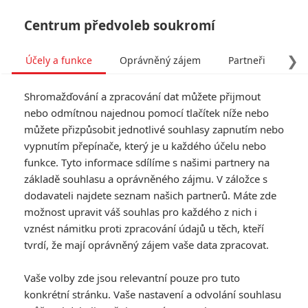
Centrum předvoleb soukromí
❯
Účely a funkce
Oprávněný zájem
Partneři
Pro
Tog
Shromažďování a zpracování dat můžete přijmout
navi
nebo odmítnou najednou pomocí tlačítek níže nebo
můžete přizpůsobit jednotlivé souhlasy zapnutím nebo
vypnutím přepínače, který je u každého účelu nebo
funkce. Tyto informace sdílíme s našimi partnery na
základě souhlasu a oprávněného zájmu. V záložce s
dodavateli najdete seznam našich partnerů. Máte zde
možnost upravit váš souhlas pro každého z nich i
vznést námitku proti zpracování údajů u těch, kteří
tvrdí, že mají oprávněný zájem vaše data zpracovat.
Vaše volby zde jsou relevantní pouze pro tuto
konkrétní stránku. Vaše nastavení a odvolání souhlasu