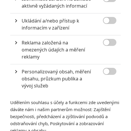

aktivně vyžádaných informací
TAGY
Cidade Cinza
Grey City
Ukládání a/nebo přístup k

informacím v zařízení
Reklama založená na

omezených údajích a měření
reklamy
Personalizovaný obsah, měření
Vstoupit do galerie

obsahu, průzkum publika a
Počet: 1
vývoj služeb
*/10
*/10
Udělením souhlasu s účely a funkcemi zde uvedenými
dáváte nám i našim partnerům možnost: Zajištění
bezpečnosti, předcházení a zjišťování podvodů a
Nerecenzováno
Zatím nehodnoceno
odstraňování chyb, Poskytování a zobrazování
reklamy a obsahu