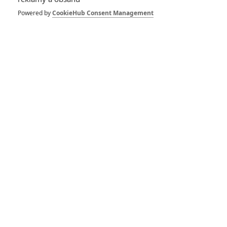
Powered by
CookieHub Consent Management
Zobrazit další aktéry filmu
Vstoupit do galerie
Počet: 1
Hra o trůny: Nové
detaily o premiéře
jsou venku
0
schonecek
| 27.07.2018 18:59