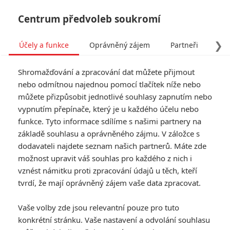
Centrum předvoleb soukromí
❯
Účely a funkce
Oprávněný zájem
Partneři
Pro
Tog
Shromažďování a zpracování dat můžete přijmout
navi
nebo odmítnou najednou pomocí tlačítek níže nebo
můžete přizpůsobit jednotlivé souhlasy zapnutím nebo
vypnutím přepínače, který je u každého účelu nebo
funkce. Tyto informace sdílíme s našimi partnery na
základě souhlasu a oprávněného zájmu. V záložce s
dodavateli najdete seznam našich partnerů. Máte zde
možnost upravit váš souhlas pro každého z nich i
vznést námitku proti zpracování údajů u těch, kteří
tvrdí, že mají oprávněný zájem vaše data zpracovat.
Vaše volby zde jsou relevantní pouze pro tuto
konkrétní stránku. Vaše nastavení a odvolání souhlasu