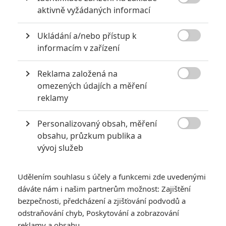

aktivně vyžádaných informací
TAGY
Stardust
Hvězdný prach
Ukládání a/nebo přístup k

informacím v zařízení
Robert De Niro
Reklama založená na
Herec

omezených údajích a měření
reklamy
Henry Cavill
Sienna Miller
Herec
Herec
Personalizovaný obsah, měření

obsahu, průzkum publika a
vývoj služeb
Udělením souhlasu s účely a funkcemi zde uvedenými
dáváte nám i našim partnerům možnost: Zajištění
bezpečnosti, předcházení a zjišťování podvodů a
Jason Flemyng
Claire Danes
Matthew Vaughn
odstraňování chyb, Poskytování a zobrazování
Herec
Herec
Režisér
reklamy a obsahu