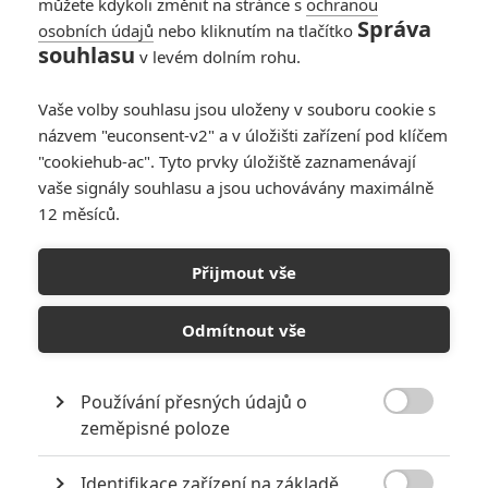
můžete kdykoli změnit na stránce s
ochranou
Správa
osobních údajů
nebo kliknutím na tlačítko
souhlasu
v levém dolním rohu.
Hvězdný prach
Vaše volby souhlasu jsou uloženy v souboru cookie s
názvem "euconsent-v2" a v úložišti zařízení pod klíčem
Originální název:
Stardust
Český název:
Hvězdný prach
"cookiehub-ac". Tyto prvky úložiště zaznamenávají
Premiéra:
09.08.2007
vaše signály souhlasu a jsou uchovávány maximálně
Česká premiéra:
27.09.2007
12 měsíců.
Žánr:
Dobrodružný
,
Fantasy
,
Rodinný
,
Romantický
Země původu:
USA
,
Velká Británie
,
Island
Přijmout vše
Ten příběh začíná pádem hvězdy. Není se ostatně čemu divit, když
se na jeho vzniku tolik hvězd podílelo. Napsal ho Neil Gaiman,
Odmítnout vše
jeden z nejčtenějších spisovatelů současnosti, režíroval Matthew
Vaughn, autor stylově čisté gangsterky Po krk v extázi, a hrají v
něm takoví herci, jako Robert De Niro, Michelle Pfeiffer nebo Claire
Používání přesných údajů o
Danes. Říká se, že když padá hvězda, měl by si člověk něco přát a

zeměpisné poloze
ono se mu to splní. Pokud si všichni výše zmínění tvůrci přáli
natočit úžasnou podívanou, která naplní pravý obsah slova
velkofilm, pak tahle pověra platí.
Identifikace zařízení na základě