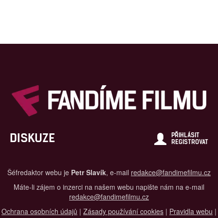
DISKUZE
PŘIHLÁSIT
REGISTROVAT
Šéfredaktor webu je
Petr Slavík
, e-mail
redakce@fandimefilmu.cz
Máte-li zájem o inzerci na našem webu napište nám na e-mail
redakce@fandimefilmu.cz
Ochrana osobních údajů
|
Zásady používání cookies
|
Pravidla webu
|