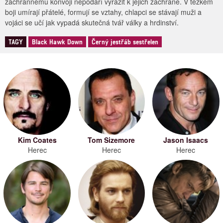
záchrannému konvoji nepodaří vyrazit k jejich záchraně. V těžkém
boji umírají přátelé, formují se vztahy, chlapci se stávají muži a
vojáci se učí jak vypadá skutečná tvář války a hrdinství.
TAGY
Black Hawk Down
Černý jestřáb sestřelen
Kim Coates
Tom Sizemore
Jason Isaacs
Herec
Herec
Herec