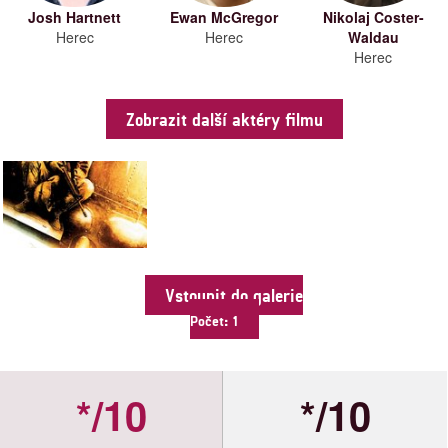
Josh Hartnett
Ewan McGregor
Nikolaj Coster-
Herec
Herec
Waldau
Herec
Zobrazit další aktéry filmu
Vstoupit do galerie
Počet: 1
*/10
*/10