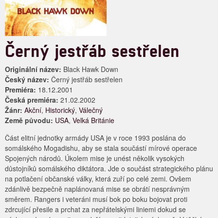
Černý jestřáb sestřelen
Originální název:
Black Hawk Down
Český název:
Černý jestřáb sestřelen
Premiéra:
18.12.2001
Česká premiéra:
21.02.2002
Žánr:
Akční
,
Historický
,
Válečný
Země původu:
USA
,
Velká Británie
Část elitní jednotky armády USA je v roce 1993 poslána do
somálského Mogadishu, aby se stala součástí mírové operace
Spojených národů. Úkolem mise je unést několik vysokých
důstojníků somálského diktátora. Jde o součást strategického plánu
na potlačení občanské války, která zuří po celé zemi. Ovšem
zdánlivě bezpečně naplánovaná mise se obrátí nesprávným
směrem. Rangers i veteráni musí bok po boku bojovat proti
zdrcující přesile a prchat za nepřátelskými liniemi dokud se