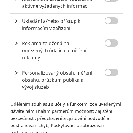
na projíždějící vlaky, tak vzdálený povaze titulního zaměstnání,

aktivně vyžádaných informací
„naruší“ hned dva noví lidé, upovídaný majitel pojízdné kavárny Joe
(Bobby Cannavale) a roztržitá malířka Olivie (Patricia Clarksonová).
O tom, že „samota je snesitelnější, když jsou na ni tři“, vypráví se
Ukládání a/nebo přístup k
suchým humorem a neokázalou citlivostí jeden z divácky

informacím v zařízení
nejúspěšnějších nezávislých snímků roku 2003.
Reklama založená na
TAGY
The Station Agent
Přednosta

omezených údajích a měření
reklamy
Personalizovaný obsah, měření

obsahu, průzkum publika a
vývoj služeb
Michelle Williams
Peter Dinklage
Udělením souhlasu s účely a funkcemi zde uvedenými
Herec
Herec
dáváte nám i našim partnerům možnost: Zajištění
bezpečnosti, předcházení a zjišťování podvodů a
odstraňování chyb, Poskytování a zobrazování
Zobrazit další aktéry filmu
reklamy a obsahu