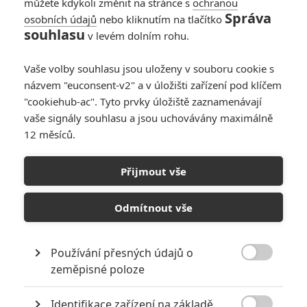
můžete kdykoli změnit na stránce s
ochranou
Správa
osobních údajů
nebo kliknutím na tlačítko
souhlasu
v levém dolním rohu.
Přednosta
Vaše volby souhlasu jsou uloženy v souboru cookie s
názvem "euconsent-v2" a v úložišti zařízení pod klíčem
Originální název:
The Station Agent
"cookiehub-ac". Tyto prvky úložiště zaznamenávají
Český název:
Přednosta
vaše signály souhlasu a jsou uchovávány maximálně
Premiéra:
26.01.2003
12 měsíců.
Žánr:
Komedie
,
Drama
Země původu:
USA
Přijmout vše
Povolání z titulu filmu odkazuje k ranému období americké
železnice a kdysi patřilo přednostovi stanice a výpravčímu v jedné
Odmítnout vše
osobě, jenž zároveň provozoval v téže budově i obchod či holičství.
Třicátník Fin McBride (Peter Dinklage) je samotář a nade vše miluje
vlaky. Kdysi dávno se dobrovolně izoloval od okolí, které, zdá se,
zajímá pouze jeho trpasličí vzrůst. Ovšem jen do okamžiku, kdy
Používání přesných údajů o
Finovi zcela změní život nečekané dědictví v podobě mechem

zeměpisné poloze
obrostlé budovy léta nepoužívané železniční zastávky na
newjerseyském venkově. Finův svět osamělých procházek a čekání
Identifikace zařízení na základě