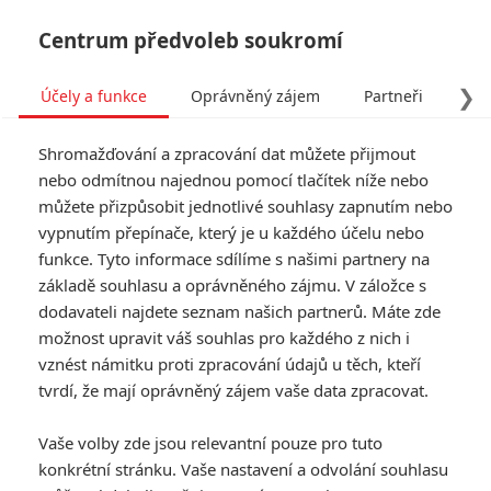
Centrum předvoleb soukromí
❯
Účely a funkce
Oprávněný zájem
Partneři
Pro
Tog
Shromažďování a zpracování dat můžete přijmout
navi
nebo odmítnou najednou pomocí tlačítek níže nebo
můžete přizpůsobit jednotlivé souhlasy zapnutím nebo
vypnutím přepínače, který je u každého účelu nebo
funkce. Tyto informace sdílíme s našimi partnery na
základě souhlasu a oprávněného zájmu. V záložce s
dodavateli najdete seznam našich partnerů. Máte zde
možnost upravit váš souhlas pro každého z nich i
vznést námitku proti zpracování údajů u těch, kteří
tvrdí, že mají oprávněný zájem vaše data zpracovat.
Vaše volby zde jsou relevantní pouze pro tuto
konkrétní stránku. Vaše nastavení a odvolání souhlasu