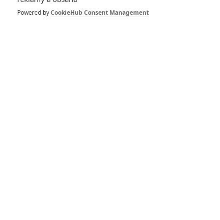
Powered by
CookieHub Consent Management
Vstoupit do galerie
Počet: 1
*/10
*/10
Nerecenzováno
Zatím nehodnoceno
Pro hodnocení musíte být přihlášen.
Jméno: