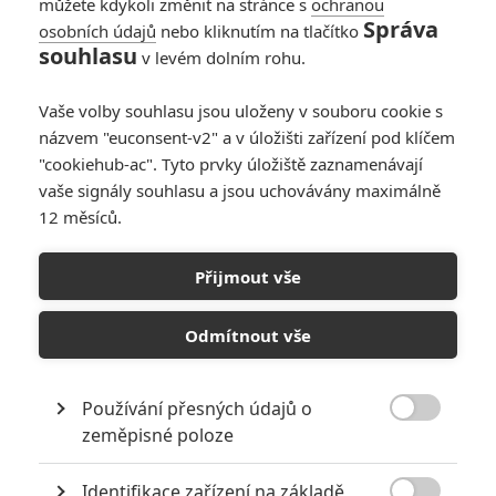
můžete kdykoli změnit na stránce s
ochranou
Správa
osobních údajů
nebo kliknutím na tlačítko
souhlasu
v levém dolním rohu.
Aguirre, der Zorn Gottes
Vaše volby souhlasu jsou uloženy v souboru cookie s
názvem "euconsent-v2" a v úložišti zařízení pod klíčem
Originální název:
Aguirre, der Zorn Gottes
"cookiehub-ac". Tyto prvky úložiště zaznamenávají
Český název:
Aguirre, der Zorn Gottes
vaše signály souhlasu a jsou uchovávány maximálně
Premiéra:
02.04.1977
12 měsíců.
Žánr:
Dobrodružný
,
Drama
,
Historický
Země původu:
Německo
,
Peru
Přijmout vše
TAGY
Aguirre, der Zorn Gottes
Odmítnout vše
Používání přesných údajů o

zeměpisné poloze
Identifikace zařízení na základě