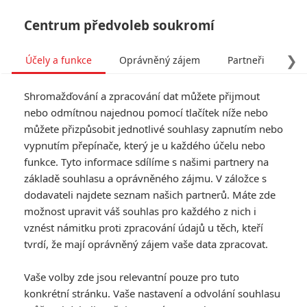
Centrum předvoleb soukromí
❯
Účely a funkce
Oprávněný zájem
Partneři
Pro
Tog
Shromažďování a zpracování dat můžete přijmout
navi
nebo odmítnou najednou pomocí tlačítek níže nebo
můžete přizpůsobit jednotlivé souhlasy zapnutím nebo
vypnutím přepínače, který je u každého účelu nebo
funkce. Tyto informace sdílíme s našimi partnery na
základě souhlasu a oprávněného zájmu. V záložce s
dodavateli najdete seznam našich partnerů. Máte zde
možnost upravit váš souhlas pro každého z nich i
vznést námitku proti zpracování údajů u těch, kteří
tvrdí, že mají oprávněný zájem vaše data zpracovat.
Vaše volby zde jsou relevantní pouze pro tuto
konkrétní stránku. Vaše nastavení a odvolání souhlasu