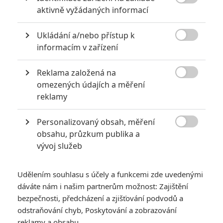

aktivně vyžádaných informací
Vstoupit do galerie
Počet: 1
Ukládání a/nebo přístup k

informacím v zařízení
*/10
*/10
Reklama založená na

omezených údajích a měření
Nerecenzováno
Zatím nehodnoceno
reklamy
Personalizovaný obsah, měření
Pro hodnocení musíte být přihlášen.

obsahu, průzkum publika a
Jméno:
vývoj služeb
Udělením souhlasu s účely a funkcemi zde uvedenými
Heslo:
dáváte nám i našim partnerům možnost: Zajištění
bezpečnosti, předcházení a zjišťování podvodů a
odstraňování chyb, Poskytování a zobrazování
reklamy a obsahu