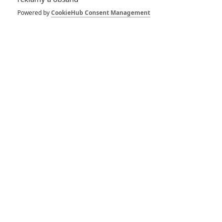
Zůstat přihlášen
Powered by
CookieHub Consent Management
Buďte první kdo okomentuje film