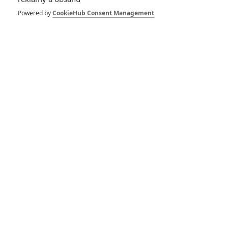
Powered by
CookieHub Consent Management
Pro hodnocení musíte být přihlášen.
Jméno:
Heslo:
Zůstat přihlášen
Buďte první kdo okomentuje film