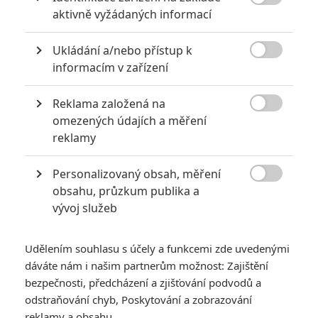
Ben Stiller
Michael Bay
Geoffrey Rush

aktivně vyžádaných informací
Herec
Herec
Herec
Ukládání a/nebo přístup k

informacím v zařízení
Zobrazit další aktéry filmu
Reklama založená na

omezených údajích a měření
reklamy
Personalizovaný obsah, měření

obsahu, průzkum publika a
Vstoupit do galerie
vývoj služeb
Počet: 1
Udělením souhlasu s účely a funkcemi zde uvedenými
*/10
*/10
dáváte nám i našim partnerům možnost: Zajištění
bezpečnosti, předcházení a zjišťování podvodů a
odstraňování chyb, Poskytování a zobrazování
Nerecenzováno
Zatím nehodnoceno
reklamy a obsahu