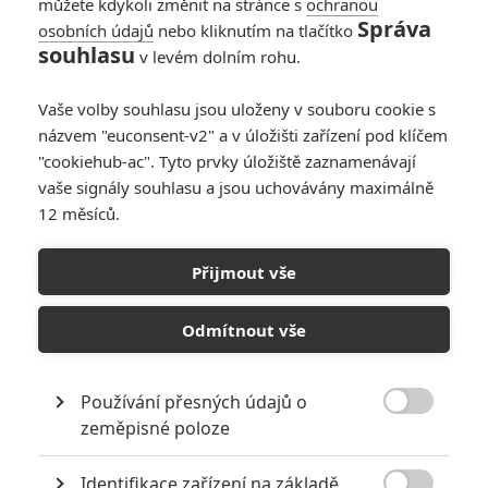
můžete kdykoli změnit na stránce s
ochranou
Správa
osobních údajů
nebo kliknutím na tlačítko
souhlasu
v levém dolním rohu.
Mystery Men
Vaše volby souhlasu jsou uloženy v souboru cookie s
názvem "euconsent-v2" a v úložišti zařízení pod klíčem
Originální název:
Mystery Men
"cookiehub-ac". Tyto prvky úložiště zaznamenávají
Český název:
Mystery Men
vaše signály souhlasu a jsou uchovávány maximálně
Premiéra:
06.08.1999
12 měsíců.
Žánr:
Akční
,
Komedie
,
Sci-Fi
,
Dobrodružný
,
Fantasy
Země původu:
USA
Přijmout vše
TAGY
Mystery Men
Odmítnout vše
Používání přesných údajů o

zeměpisné poloze
Identifikace zařízení na základě