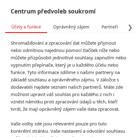
Centrum předvoleb soukromí
❯
Účely a funkce
Oprávněný zájem
Partneři
Pro
Tog
Shromažďování a zpracování dat můžete přijmout
navi
nebo odmítnou najednou pomocí tlačítek níže nebo
můžete přizpůsobit jednotlivé souhlasy zapnutím nebo
vypnutím přepínače, který je u každého účelu nebo
funkce. Tyto informace sdílíme s našimi partnery na
základě souhlasu a oprávněného zájmu. V záložce s
dodavateli najdete seznam našich partnerů. Máte zde
možnost upravit váš souhlas pro každého z nich i
vznést námitku proti zpracování údajů u těch, kteří
tvrdí, že mají oprávněný zájem vaše data zpracovat.
Vaše volby zde jsou relevantní pouze pro tuto
konkrétní stránku. Vaše nastavení a odvolání souhlasu