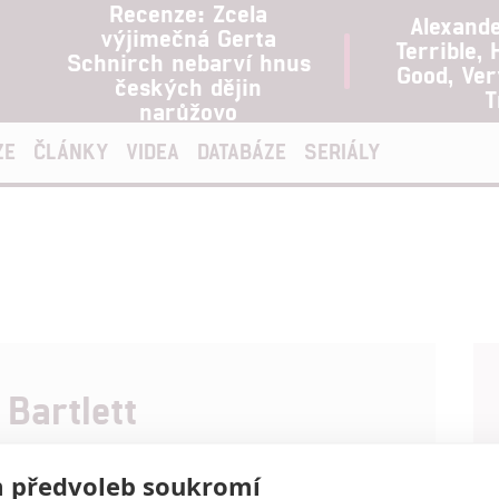
Recenze: Zcela
Alexand
výjimečná Gerta
Terrible, 
Schnirch nebarví hnus
Good, Ve
českých dějin
T
narůžovo
ZE
ČLÁNKY
VIDEA
DATABÁZE
SERIÁLY
 Bartlett
škola - prachy kam se podíváš, všichni študáci tu
 předvoleb soukromí
hol i drogy. Charlie Bartlett (Anton Yelchin) do takového