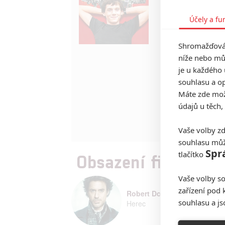
prostředí nezapa
poprvé. Zazobaném
Účely a fu
nezbývá než se sn
nezapadne do kole
tak neliší od těch
Shromažďován
nejsou schopni se
níže nebo mů
spásná myšlenka z
je u každého 
“kancelář” na pá
souhlasu a op
ohledně rodičů, š
Máte zde možn
jednu půvabnou dí
údajů u těch,
(Robert Downey Jr.
distributora)
Vaše volby zd
souhlasu můž
Spr
tlačítko
Obsazení filmu Char
Vaše volby so
zařízení pod 
Robert Downey Jr.
souhlasu a j
Herec