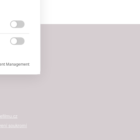


ent Management



filmu.cz
rtnerům
ání chyb,
vení soukromí