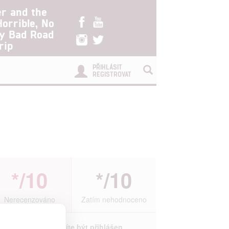
er and the
Horrible, No
ry Bad Road
rip
PŘIHLÁSIT
REGISTROVAT
*/10
*/10
Nerecenzováno
Zatím nehodnoceno
Pro hodnocení musíte být přihlášen.