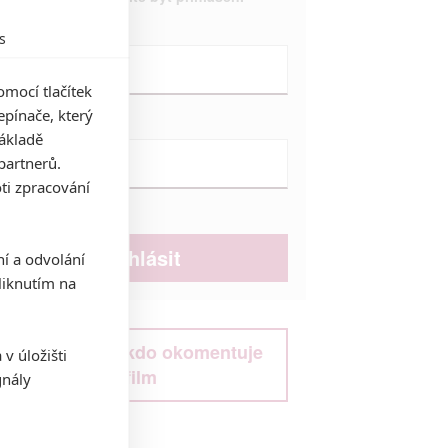
Jméno:
s
mocí tlačítek
pínače, který
Heslo:
základě
partnerů.
ti zpracování
Zůstat přihlášen
ní a odvolání
iknutím na
Buďte první kdo okomentuje
v úložišti
film
gnály