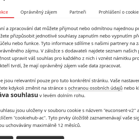
dá a navíc ho ze školy vykopnou, což ovšem není
u mládenci, který žije s neurotickou matkou, tudíž
nkce
Oprávněný zájem
Partneři
Prohlášení o cookie
ížit k docházce na státní střední. Ani tady sice
ktivu, ale časem zjišťuje, že zdejší teenageři se zase
, co poznal dřív - i oni mají své problémy, se kterými
í a zpracování dat můžete přijmout nebo odmítnou najednou po
 vypořádat, i oni tápají. A tak Charlieho napadne
žete přizpůsobit jednotlivé souhlasy zapnutím nebo vypnutím pře
ahrát si na školního psychiatra. Neoficiálně si otevře
účelu nebo funkce. Tyto informace sdílíme s našimi partnery na 
nských záchodcích, kde ostatním spolužákům radí
rávněného zájmu. V záložce s dodavateli najdete seznam našich 
koly či lásky. Sám posléze zaměří svou pozornost na
ost upravit váš souhlas pro každého z nich i vznést námitku pro
vku. Bohužel to je ale Susan, dcera školního ředitele
 kteří tvrdí, že mají oprávněný zájem vaše data zpracovat.
)... a ten Charlieho bytostně nesnáší.(oficiální text
e jsou relevantní pouze pro tuto konkrétní stránku. Vaše nastave
ete kdykoli změnit na stránce s
ochranou osobních údajů
nebo kl
áva souhlasu
v levém dolním rohu.
lie Bartlett
uhlasu jsou uloženy v souboru cookie s názvem "euconsent-v2" a 
klíčem "cookiehub-ac". Tyto prvky úložiště zaznamenávají vaše si
Sarah Gadon
sou uchovávány maximálně 12 měsíců.
Herec