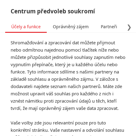
Centrum předvoleb soukromí
❯
Účely a funkce
Oprávněný zájem
Partneři
Pro
Tog
Shromažďování a zpracování dat můžete přijmout
navi
nebo odmítnou najednou pomocí tlačítek níže nebo
můžete přizpůsobit jednotlivé souhlasy zapnutím nebo
vypnutím přepínače, který je u každého účelu nebo
funkce. Tyto informace sdílíme s našimi partnery na
základě souhlasu a oprávněného zájmu. V záložce s
dodavateli najdete seznam našich partnerů. Máte zde
možnost upravit váš souhlas pro každého z nich i
vznést námitku proti zpracování údajů u těch, kteří
tvrdí, že mají oprávněný zájem vaše data zpracovat.
Vaše volby zde jsou relevantní pouze pro tuto
konkrétní stránku. Vaše nastavení a odvolání souhlasu