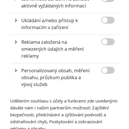

aktivně vyžádaných informací
mládnout?
TAGY
The Curious Case of Benjamin Button
Ukládání a/nebo přístup k
Podivuhodný případ Benjamina Buttona

informacím v zařízení
Reklama založená na

omezených údajích a měření
reklamy
Personalizovaný obsah, měření

obsahu, průzkum publika a
Cate Blanchett
Taraji P. Henson
Jason Flemyng
vývoj služeb
Herec
Herec
Herec
Udělením souhlasu s účely a funkcemi zde uvedenými
dáváte nám i našim partnerům možnost: Zajištění
bezpečnosti, předcházení a zjišťování podvodů a
odstraňování chyb, Poskytování a zobrazování
reklamy a obsahu