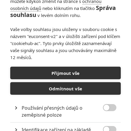
můžete kdykoli změnit na stránce s
ochranou
Správa
osobních údajů
nebo kliknutím na tlačítko
souhlasu
v levém dolním rohu.
Podivuhodný případ
Vaše volby souhlasu jsou uloženy v souboru cookie s
Benjamina Buttona
názvem "euconsent-v2" a v úložišti zařízení pod klíčem
"cookiehub-ac". Tyto prvky úložiště zaznamenávají
Originální název:
The Curious Case of Benjamin Button
vaše signály souhlasu a jsou uchovávány maximálně
Český název:
Podivuhodný případ Benjamina Buttona
12 měsíců.
Premiéra:
24.11.2008
Žánr:
Drama
,
Fantasy
,
Thriller
,
Mysteriózní
,
Romantický
Země původu:
USA
Přijmout vše
Jednoho dne se narodí dvěma manželům vytoužené dítě. Místo
radosti je ale čeká šok, když zjistí, že dítě vypadá jako stařec. Otec
Odmítnout vše
ho tedy pohodí před domem pro staré, kde se ho ujmou a čekají,
že znetvořené dítě brzy zemře. Benjamin ale neumírá. Naopak
roste a sílí. Časem se vydává do světa, aby ale zjistil, že nejlépe
Používání přesných údajů o
mu bylo doma. Po jeho návratu se setkává se svou přítelkyní z

zeměpisné poloze
dětství, která vyrostla do nádherné ženy. Jak se z Benjamina stává
mladý muž, začínají se v něm probouzet city vůči ní. Jak ale jejich
Identifikace zařízení na základě
vztah vydrží, když Daisy je předurčeno stárnout a Benjaminovi