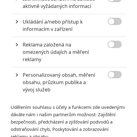
pozoruhodných příběhů. Je to největší dobrodružství filmové

aktivně vyžádaných informací
historie.
TAGY
Indiana Jones and the Last Crusade
Ukládání a/nebo přístup k
Indiana Jones a Poslední křížová výprava

informacím v zařízení
Reklama založená na

omezených údajích a měření
reklamy
Personalizovaný obsah, měření

obsahu, průzkum publika a
Harrison Ford
vývoj služeb
Herec
Udělením souhlasu s účely a funkcemi zde uvedenými
Zobrazit další aktéry filmu
dáváte nám i našim partnerům možnost: Zajištění
bezpečnosti, předcházení a zjišťování podvodů a
odstraňování chyb, Poskytování a zobrazování
reklamy a obsahu