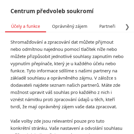
Centrum předvoleb soukromí
❯
Účely a funkce
Oprávněný zájem
Partneři
Pro
Tog
Shromažďování a zpracování dat můžete přijmout
navi
nebo odmítnou najednou pomocí tlačítek níže nebo
můžete přizpůsobit jednotlivé souhlasy zapnutím nebo
vypnutím přepínače, který je u každého účelu nebo
funkce. Tyto informace sdílíme s našimi partnery na
základě souhlasu a oprávněného zájmu. V záložce s
dodavateli najdete seznam našich partnerů. Máte zde
možnost upravit váš souhlas pro každého z nich i
vznést námitku proti zpracování údajů u těch, kteří
tvrdí, že mají oprávněný zájem vaše data zpracovat.
Vaše volby zde jsou relevantní pouze pro tuto
konkrétní stránku. Vaše nastavení a odvolání souhlasu