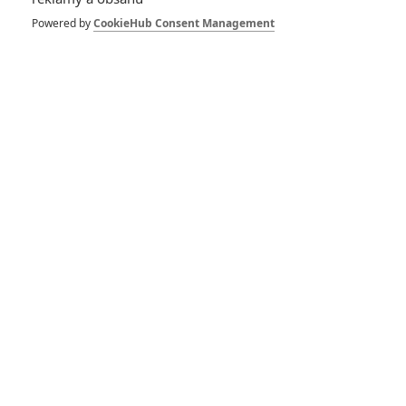
Powered by
CookieHub Consent Management
Vstoupit do galerie
Počet: 1
Upřímné trailery si
vzaly na paškál
Indianu Jonese a
Nekonečný příběh
0
davi.k
| 11.07.2020 20:24
Číst další články
*/10
10.0/10