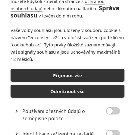
můžete kdykoli změnit na stránce s
ochranou
Správa
osobních údajů
nebo kliknutím na tlačítko
souhlasu
v levém dolním rohu.
Indiana Jones a Poslední
Vaše volby souhlasu jsou uloženy v souboru cookie s
křížová výprava
názvem "euconsent-v2" a v úložišti zařízení pod klíčem
"cookiehub-ac". Tyto prvky úložiště zaznamenávají
Originální název:
Indiana Jones and the Last Crusade
vaše signály souhlasu a jsou uchovávány maximálně
Český název:
Indiana Jones a Poslední křížová výprava
12 měsíců.
Premiéra:
24.05.1989
Žánr:
Akční
,
Dobrodružný
Země původu:
USA
Přijmout vše
Rok 1938, Priceton/Venice the Holy Land. Indiana Jones si už
potřetí nasazuje svůj pomačkaný klobouk, jenomže tentokrát se k
Odmítnout vše
němu v tomto napínavém filmu přidává i jeho tatínek (Sean
Connery). Tvůrci filmu se postarali o to, aby duo otec - syn netrpělo
nedostatkem dobrodružných situací. Oba Jonesové se vydávají
Používání přesných údajů o
hledat tajuplný "Svatý grál". Jen o vlásek se jim daří v

zeměpisné poloze
nebezpečných honičkách unikat před záludnými nepřáteli. Toto
skvělé třetí pokračování je víc než pouhým vyvrcholením Indyho
Identifikace zařízení na základě