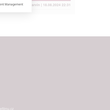
ent Management

Anarvin | 18.08.2024 22:31


rtnerům
ání chyb,
filmu.cz