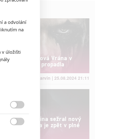
Život filmu
ní a odvolání
iknutím na
v úložišti
Box Office: Nová Vrána v
gnály
kinech krutě propadla
Anarvin | 25.08.2024 21:11

Box Office: Kina sežral nový
Vetřelec, sága je zpět v plné

síle