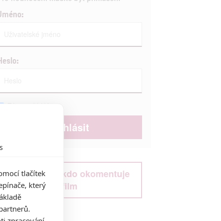
Jméno:
Heslo:
Zůstat přihlášen
s
Buďte první kdo okomentuje
mocí tlačítek
film
pínače, který
základě
partnerů.
ti zpracování