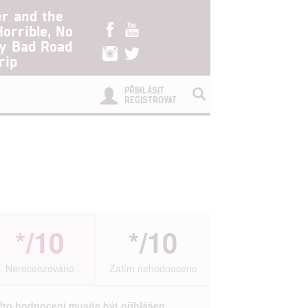
er and the
Horrible, No
ry Bad Road
rip
PŘIHLÁSIT
REGISTROVAT
*/10
*/10
Nerecenzováno
Zatím nehodnoceno
Pro hodnocení musíte být přihlášen.