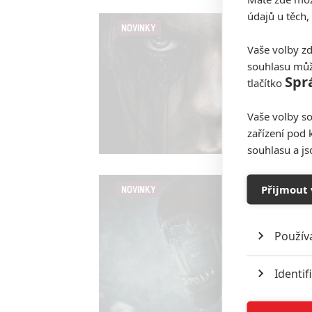
údajů u těch,
NOVINKY
Vaše volby zd
souhlasu můž
Spr
tlačítko
Vaše volby so
zařízení pod 
souhlasu a j
Přijmout 
NOVINKY
Použív
Identif
Ukládán