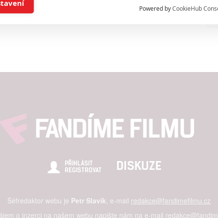
stavení
Powered by
CookieHub Cons
a založená na omezených údajích a měření reklamy
alizovaný obsah, měření obsahu, průzkum publika a vývoj
hlasu s účely a funkcemi zde uvedenými dáváte nám i našim pa
štění bezpečnosti, předcházení a zjišťování podvodů a odstraňov
a zobrazování reklamy a obsahu
DISKUZE
PŘIHLÁSIT
REGISTROVAT
Šéfredaktor webu je
Petr Slavík
, e-mail
redakce@fandimefilmu.cz
zájem o inzerci na našem webu napište nám na e-mail
redakce@fandime