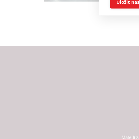
Uložit na
Reklam
Person
služeb
Udělením sou
možnost: Zaji
Poskytování 
Máte-li 