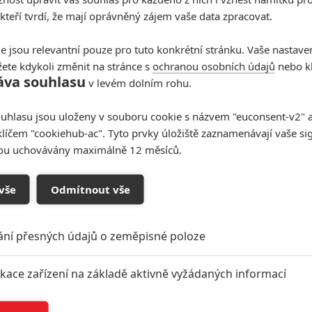
 kteří tvrdí, že mají oprávněný zájem vaše data zpracovat.
Box Office: Nová Vrána v
kinech krutě propadla
e jsou relevantní pouze pro tuto konkrétní stránku. Vaše nastave
1
Anarvin
| 25.08.2024 21:11
ete kdykoli změnit na stránce s
ochranou osobních údajů
nebo kl
Deadpool se vrátil na vrchol a animák V hlavě 2 se
áva souhlasu
v levém dolním rohu.
může pochlubit miliardovým milníkem.
uhlasu jsou uloženy v souboru cookie s názvem "euconsent-v2" a 
klíčem "cookiehub-ac". Tyto prvky úložiště zaznamenávají vaše si
sou uchovávány maximálně 12 měsíců.
Box Office: Kina sežral nový
vše
Odmítnout vše
Vetřelec, sága je zpět v plné
síle
ání přesných údajů o zeměpisné poloze
3
Anarvin
| 18.08.2024 22:31
Deadpool & Wolverine jsou oficiálně
nejúspěšnějším mládeži nepřístupným filmem
ikace zařízení na základě aktivně vyžádaných informací
historie.
í a/nebo přístup k informacím v zařízení