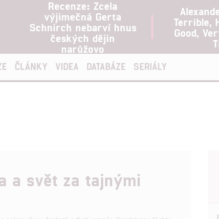
Recenze: Zcela
Alexand
výjimečná Gerta
Terrible, 
Schnirch nebarví hnus
Good, Ve
českých dějin
T
narůžovo
ZE
ČLÁNKY
VIDEA
DATABÁZE
SERIÁLY
a a svět za tajnými