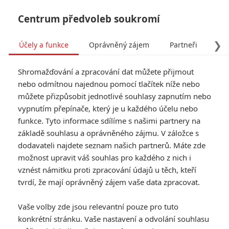
Centrum předvoleb soukromí
❯
Účely a funkce
Oprávněný zájem
Partneři
Pro
Tog
Shromažďování a zpracování dat můžete přijmout
navi
nebo odmítnou najednou pomocí tlačítek níže nebo
můžete přizpůsobit jednotlivé souhlasy zapnutím nebo
vypnutím přepínače, který je u každého účelu nebo
funkce. Tyto informace sdílíme s našimi partnery na
základě souhlasu a oprávněného zájmu. V záložce s
dodavateli najdete seznam našich partnerů. Máte zde
možnost upravit váš souhlas pro každého z nich i
vznést námitku proti zpracování údajů u těch, kteří
tvrdí, že mají oprávněný zájem vaše data zpracovat.
Vaše volby zde jsou relevantní pouze pro tuto
konkrétní stránku. Vaše nastavení a odvolání souhlasu