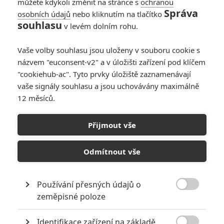
můžete kdykoli změnit na stránce s
ochranou
Správa
osobních údajů
nebo kliknutím na tlačítko
souhlasu
v levém dolním rohu.
Průvodce k rozpoznání
Vaše volby souhlasu jsou uloženy v souboru cookie s
názvem "euconsent-v2" a v úložišti zařízení pod klíčem
tvých svatých
"cookiehub-ac". Tyto prvky úložiště zaznamenávají
vaše signály souhlasu a jsou uchovávány maximálně
Originální název:
A Guide To Recognizing Your Saints
12 měsíců.
Český název:
Průvodce k rozpoznání tvých svatých
Premiéra:
29.09.2006
Žánr:
Krimi
,
Drama
Přijmout vše
Země původu:
USA
Příběh vychází z režisérova života, zvláště z let dospívání, které
Odmítnout vše
prožil v newyorské čtvrti Queens. Když se Dito po dvaceti letech
vrací z Kalifornie zpět domů, je nucen se vyrovnat se všemi
démony minulosti. Jeho otec je těžce nemocný a Ditovi přátelé z
Používání přesných údajů o
mládí skončili buď na ulici, nebo ve vězení. Při vzpomínání na

zeměpisné poloze
divoké roky adolescence, plné užívání drog, rvaček či prvních
sexuálních zkušeností, Dita zachvátí pocit viny, že jemu jedinému
Identifikace zařízení na základě
se podařilo překonat hráz své čtvrti a odejít do velkého světa. Při