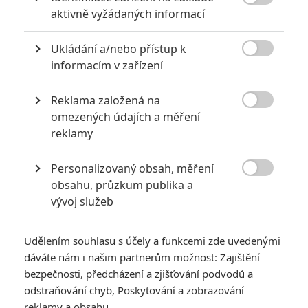

aktivně vyžádaných informací
hovorech se svým otcem poznává, kdo byli jeho opravdoví přátelé.
(oficiální text distributora)
Ukládání a/nebo přístup k
TAGY
A Guide To Recognizing Your Saints

informacím v zařízení
Průvodce k rozpoznání tvých svatých
Reklama založená na

omezených údajích a měření
reklamy
Personalizovaný obsah, měření

obsahu, průzkum publika a
vývoj služeb
Robert Downey Jr.
Shia LaBeouf
Channing Tatum
Herec
Herec
Herec
Udělením souhlasu s účely a funkcemi zde uvedenými
dáváte nám i našim partnerům možnost: Zajištění
bezpečnosti, předcházení a zjišťování podvodů a
odstraňování chyb, Poskytování a zobrazování
reklamy a obsahu