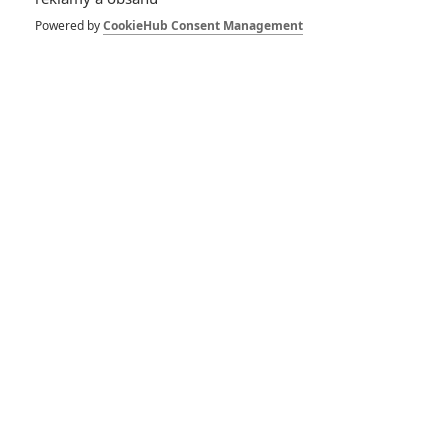
Powered by
CookieHub Consent Management
Rosario Dawson
Herec
Zobrazit další aktéry filmu
Vstoupit do galerie
Počet: 1
*/10
*/10