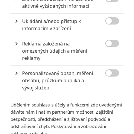
Tristan musel odjet ze země. Bez své Isoldy však chřadl. V

aktivně vyžádaných informací
největším zoufalství se rozhodl zradit přátelství Marca a nechal pro
Isoldu vyslat loď... Přestože jim mnozí nepřáli, jejich láska přežila v
legendách celé věky.
Ukládání a/nebo přístup k

informacím v zařízení
TAGY
Tristan & Isolde
Tristan a Isolda
Reklama založená na

omezených údajích a měření
reklamy
Personalizovaný obsah, měření

obsahu, průzkum publika a
vývoj služeb
Henry Cavill
James Franco
Herec
Herec
Udělením souhlasu s účely a funkcemi zde uvedenými
dáváte nám i našim partnerům možnost: Zajištění
Zobrazit další aktéry filmu
bezpečnosti, předcházení a zjišťování podvodů a
odstraňování chyb, Poskytování a zobrazování
reklamy a obsahu