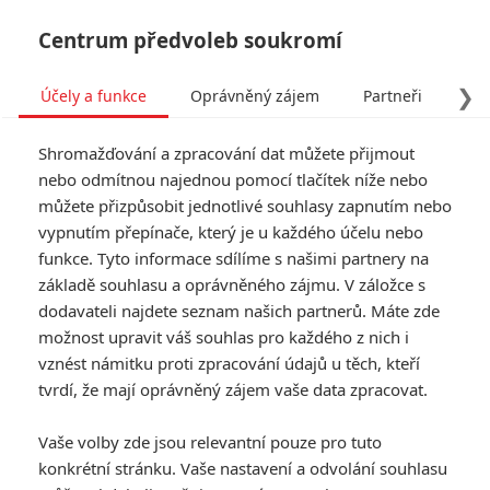
Centrum předvoleb soukromí
❯
Účely a funkce
Oprávněný zájem
Partneři
Pro
Tog
Shromažďování a zpracování dat můžete přijmout
navi
nebo odmítnou najednou pomocí tlačítek níže nebo
můžete přizpůsobit jednotlivé souhlasy zapnutím nebo
vypnutím přepínače, který je u každého účelu nebo
funkce. Tyto informace sdílíme s našimi partnery na
základě souhlasu a oprávněného zájmu. V záložce s
dodavateli najdete seznam našich partnerů. Máte zde
možnost upravit váš souhlas pro každého z nich i
vznést námitku proti zpracování údajů u těch, kteří
tvrdí, že mají oprávněný zájem vaše data zpracovat.
Vaše volby zde jsou relevantní pouze pro tuto
konkrétní stránku. Vaše nastavení a odvolání souhlasu