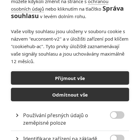
můžete kdykoli změnit na stránce s
ochranou
Správa
osobních údajů
nebo kliknutím na tlačítko
souhlasu
v levém dolním rohu.
Tristan a Isolda
Vaše volby souhlasu jsou uloženy v souboru cookie s
názvem "euconsent-v2" a v úložišti zařízení pod klíčem
Originální název:
Tristan & Isolde
"cookiehub-ac". Tyto prvky úložiště zaznamenávají
Český název:
Tristan a Isolda
vaše signály souhlasu a jsou uchovávány maximálně
Premiéra:
18.05.2006
12 měsíců.
Žánr:
Drama
Země původu:
Velká Británie
,
Česko
,
Německo
Přijmout vše
Mnozí věří, že se to opravdu stalo. Podle prastaré keltské pověsti
byl Tristan královským synem. Brzy po narození se stal sirotkem,
Odmítnout vše
přesto se mu dostalo rytířského vychování. Vyrostl v krásného
čestného muže. Usadil se na dvoře svého strýce, lorda Marca.
Pomohl mu zvítězit nad mnoha nepřáteli. Když se pak lord Marc
měl stát králem, musel se oženit. Jeho vyvolenou se stala krásná
Používání přesných údajů o
Isolda. Pro ně připravený nápoj lásky však nešťastnou shodou

zeměpisné poloze
okolností vypila s Tristanem. Zamilovali se, ale přesto se Isolda
stala ženou Marcovou. Milenci se tajně scházeli, ale byli přistiženi.
Identifikace zařízení na základě