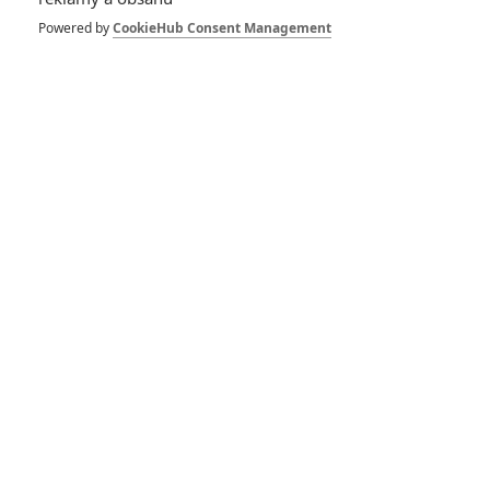
Powered by
CookieHub Consent Management
Vstoupit do galerie
Počet: 1
*/10
*/10
Nerecenzováno
Zatím nehodnoceno
Pro hodnocení musíte být přihlášen.
Jméno: