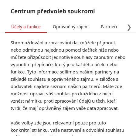
Centrum předvoleb soukromí
❯
Účely a funkce
Oprávněný zájem
Partneři
Pro
Tog
Shromažďování a zpracování dat můžete přijmout
navi
nebo odmítnou najednou pomocí tlačítek níže nebo
můžete přizpůsobit jednotlivé souhlasy zapnutím nebo
vypnutím přepínače, který je u každého účelu nebo
funkce. Tyto informace sdílíme s našimi partnery na
základě souhlasu a oprávněného zájmu. V záložce s
dodavateli najdete seznam našich partnerů. Máte zde
možnost upravit váš souhlas pro každého z nich i
vznést námitku proti zpracování údajů u těch, kteří
tvrdí, že mají oprávněný zájem vaše data zpracovat.
Vaše volby zde jsou relevantní pouze pro tuto
konkrétní stránku. Vaše nastavení a odvolání souhlasu