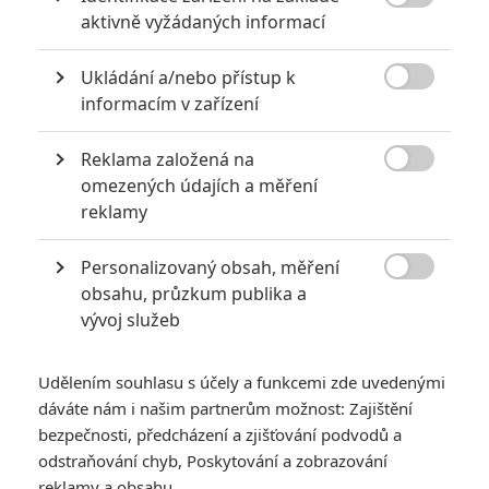

aktivně vyžádaných informací
Počet: 1
Ukládání a/nebo přístup k

informacím v zařízení
*/10
*/10
Reklama založená na
Nerecenzováno
Zatím nehodnoceno

omezených údajích a měření
reklamy
Pro hodnocení musíte být přihlášen.
Jméno:
Personalizovaný obsah, měření

obsahu, průzkum publika a
vývoj služeb
Heslo:
Udělením souhlasu s účely a funkcemi zde uvedenými
dáváte nám i našim partnerům možnost: Zajištění
bezpečnosti, předcházení a zjišťování podvodů a
odstraňování chyb, Poskytování a zobrazování
Zůstat přihlášen
reklamy a obsahu