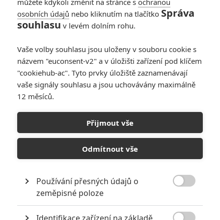
můžete kdykoli změnit na stránce s
ochranou
Správa
osobních údajů
nebo kliknutím na tlačítko
souhlasu
v levém dolním rohu.
1968
Vaše volby souhlasu jsou uloženy v souboru cookie s
názvem "euconsent-v2" a v úložišti zařízení pod klíčem
Originální název:
1968
Český název:
1968
"cookiehub-ac". Tyto prvky úložiště zaznamenávají
Žánr:
Historický
vaše signály souhlasu a jsou uchovávány maximálně
Země původu:
Řecko
12 měsíců.
TAGY
1968
Přijmout vše
Odmítnout vše
Používání přesných údajů o

zeměpisné poloze
Identifikace zařízení na základě
Vstoupit do galerie