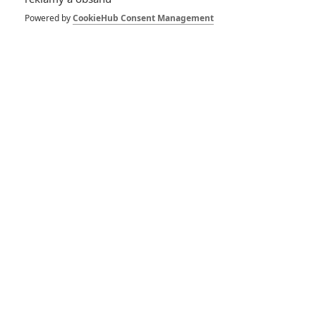
Powered by
CookieHub Consent Management
Buďte první kdo okomentuje film
DISKUZE
PŘIHLÁSIT
REGISTROVAT