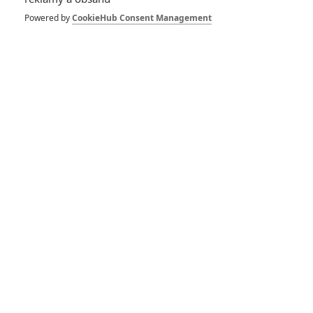
*/10
*/10
Powered by
CookieHub Consent Management
Nerecenzováno
Zatím nehodnoceno
Pro hodnocení musíte být přihlášen.
Jméno:
Heslo:
Zůstat přihlášen
"1"