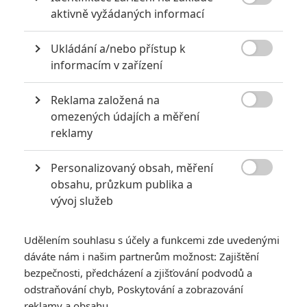

aktivně vyžádaných informací
Ukládání a/nebo přístup k

Mark Wahlberg
Michelle Williams
Ridley Scott
informacím v zařízení
Herec
Herec
Režisér
Reklama založená na

omezených údajích a měření
Zobrazit další aktéry filmu
reklamy
Personalizovaný obsah, měření

obsahu, průzkum publika a
vývoj služeb
Udělením souhlasu s účely a funkcemi zde uvedenými
Vstoupit do galerie
dáváte nám i našim partnerům možnost: Zajištění
Počet: 1
bezpečnosti, předcházení a zjišťování podvodů a
odstraňování chyb, Poskytování a zobrazování
reklamy a obsahu