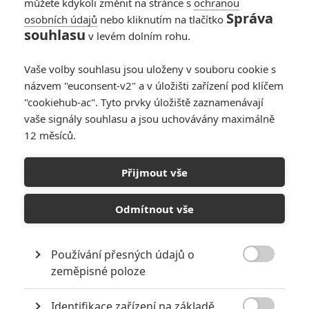
můžete kdykoli změnit na stránce s
ochranou
Správa
osobních údajů
nebo kliknutím na tlačítko
souhlasu
v levém dolním rohu.
Všechny prachy světa
Vaše volby souhlasu jsou uloženy v souboru cookie s
názvem "euconsent-v2" a v úložišti zařízení pod klíčem
Originální název:
All the Money in the World
"cookiehub-ac". Tyto prvky úložiště zaznamenávají
Český název:
Všechny prachy světa
vaše signály souhlasu a jsou uchovávány maximálně
Premiéra:
25.12.2017
12 měsíců.
Žánr:
Krimi
,
Drama
,
Historický
,
Thriller
Země původu:
USA
Přijmout vše
Příběh o únosu šestnáctiletého Johna Paula Gettyho III a o zoufalé
snaze jeho milující matky přesvědčit Johnova bohatého dědečka
Odmítnout vše
Jeana Paula Gettyho, aby zaplatil výkupné.
TAGY
All the Money in the World
Všechny prachy světa
Používání přesných údajů o

zeměpisné poloze
Identifikace zařízení na základě