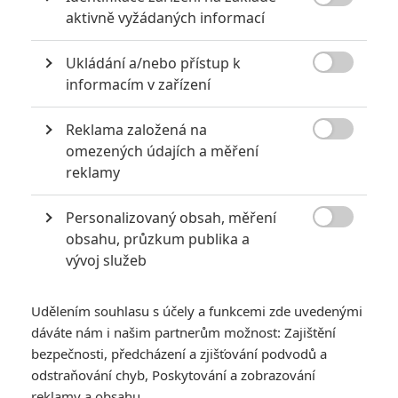

aktivně vyžádaných informací
Ukládání a/nebo přístup k
Abbie Cornish
Woody Harrelson
Lucas Hedges

informacím v zařízení
Herec
Herec
Herec
Reklama založená na

omezených údajích a měření
reklamy
Personalizovaný obsah, měření
Caleb Landry Jones
Peter Dinklage
Samara Weaving

obsahu, průzkum publika a
Herec
Herec
Herec
vývoj služeb
Zobrazit další aktéry filmu
Udělením souhlasu s účely a funkcemi zde uvedenými
dáváte nám i našim partnerům možnost: Zajištění
bezpečnosti, předcházení a zjišťování podvodů a
odstraňování chyb, Poskytování a zobrazování
reklamy a obsahu