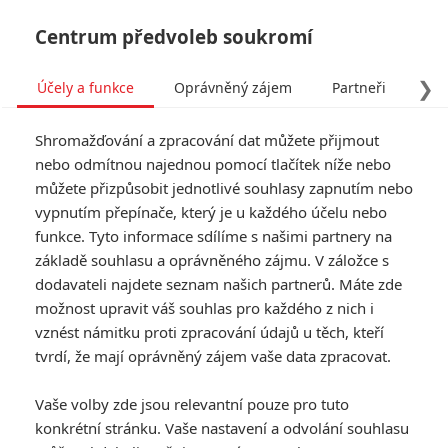
Centrum předvoleb soukromí
❯
Účely a funkce
Oprávněný zájem
Partneři
Pro
Tog
Shromažďování a zpracování dat můžete přijmout
navi
nebo odmítnou najednou pomocí tlačítek níže nebo
můžete přizpůsobit jednotlivé souhlasy zapnutím nebo
vypnutím přepínače, který je u každého účelu nebo
funkce. Tyto informace sdílíme s našimi partnery na
základě souhlasu a oprávněného zájmu. V záložce s
dodavateli najdete seznam našich partnerů. Máte zde
možnost upravit váš souhlas pro každého z nich i
vznést námitku proti zpracování údajů u těch, kteří
tvrdí, že mají oprávněný zájem vaše data zpracovat.
Vaše volby zde jsou relevantní pouze pro tuto
konkrétní stránku. Vaše nastavení a odvolání souhlasu