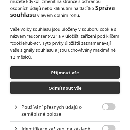
můžete kdykoli změnit na stránce s
ochranou
Správa
osobních údajů
nebo kliknutím na tlačítko
souhlasu
v levém dolním rohu.
Three Billboards Outside
Vaše volby souhlasu jsou uloženy v souboru cookie s
názvem "euconsent-v2" a v úložišti zařízení pod klíčem
Ebbing, Missouri
"cookiehub-ac". Tyto prvky úložiště zaznamenávají
vaše signály souhlasu a jsou uchovávány maximálně
Originální název:
Three Billboards Outside Ebbing, Missouri
12 měsíců.
Český název:
Three Billboards Outside Ebbing, Missouri
Premiéra:
21.09.2017
Žánr:
Komedie
,
Krimi
,
Drama
Přijmout vše
Země původu:
USA
,
Velká Británie
Odmítnout vše
TAGY
Three Billboards Outside Ebbing, Missouri
Tři billboardy kousek za Ebbingem
Používání přesných údajů o

zeměpisné poloze
Identifikace zařízení na základě