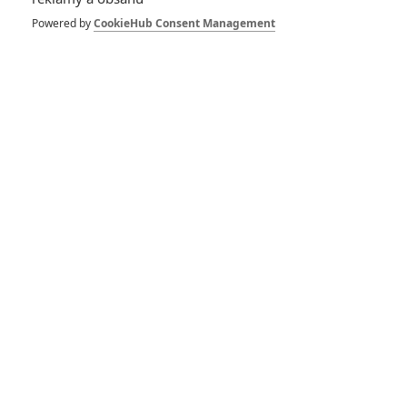
Powered by
CookieHub Consent Management
Vstoupit do galerie
Počet: 1
Box Office: Black
Panther zase vyhrál,
Disney porazil sám
sebe
26
Anarvin
| 11.03.2018 21:03
Oscar 2018:
Přehrajte si všechny
děkovné proslovy
1
Anarvin
| 05.03.2018 19:02