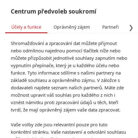
Centrum předvoleb soukromí
❯
Účely a funkce
Oprávněný zájem
Partneři
Pro
Tog
Shromažďování a zpracování dat můžete přijmout
navi
nebo odmítnou najednou pomocí tlačítek níže nebo
můžete přizpůsobit jednotlivé souhlasy zapnutím nebo
vypnutím přepínače, který je u každého účelu nebo
funkce. Tyto informace sdílíme s našimi partnery na
základě souhlasu a oprávněného zájmu. V záložce s
dodavateli najdete seznam našich partnerů. Máte zde
možnost upravit váš souhlas pro každého z nich i
vznést námitku proti zpracování údajů u těch, kteří
tvrdí, že mají oprávněný zájem vaše data zpracovat.
Vaše volby zde jsou relevantní pouze pro tuto
konkrétní stránku. Vaše nastavení a odvolání souhlasu