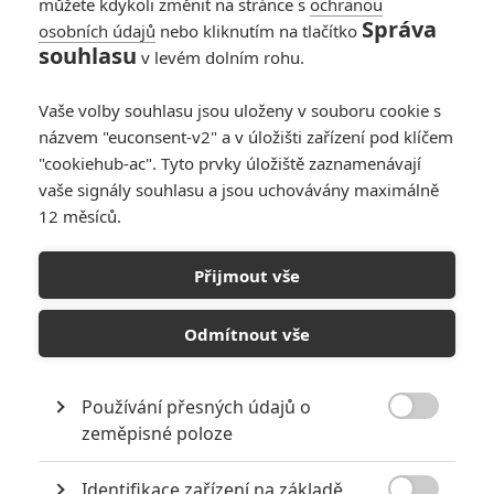
můžete kdykoli změnit na stránce s
ochranou
Správa
osobních údajů
nebo kliknutím na tlačítko
souhlasu
v levém dolním rohu.
Come Early Morning
Vaše volby souhlasu jsou uloženy v souboru cookie s
názvem "euconsent-v2" a v úložišti zařízení pod klíčem
Originální název:
Come Early Morning
"cookiehub-ac". Tyto prvky úložiště zaznamenávají
Český název:
Come Early Morning
vaše signály souhlasu a jsou uchovávány maximálně
Premiéra:
10.01.2006
12 měsíců.
Žánr:
Drama
,
Romantický
Země původu:
USA
Přijmout vše
TAGY
Come Early Morning
Odmítnout vše
Používání přesných údajů o

zeměpisné poloze
Identifikace zařízení na základě