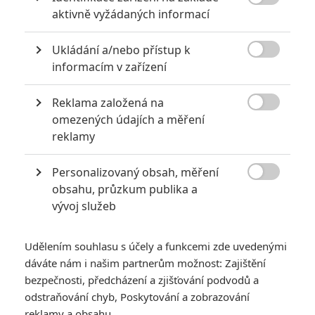
Ashley Judd
Jeffrey Donovan

aktivně vyžádaných informací
Herec
Herec
Ukládání a/nebo přístup k

informacím v zařízení
Zobrazit další aktéry filmu
Reklama založená na

omezených údajích a měření
reklamy
Personalizovaný obsah, měření

obsahu, průzkum publika a
Vstoupit do galerie
vývoj služeb
Počet: 1
Udělením souhlasu s účely a funkcemi zde uvedenými
*/10
*/10
dáváte nám i našim partnerům možnost: Zajištění
bezpečnosti, předcházení a zjišťování podvodů a
odstraňování chyb, Poskytování a zobrazování
Nerecenzováno
Zatím nehodnoceno
reklamy a obsahu