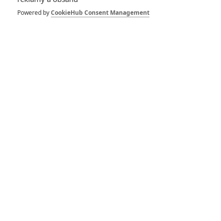
Powered by
CookieHub Consent Management
Pro hodnocení musíte být přihlášen.
Jméno:
Heslo:
Zůstat přihlášen
Buďte první kdo okomentuje film