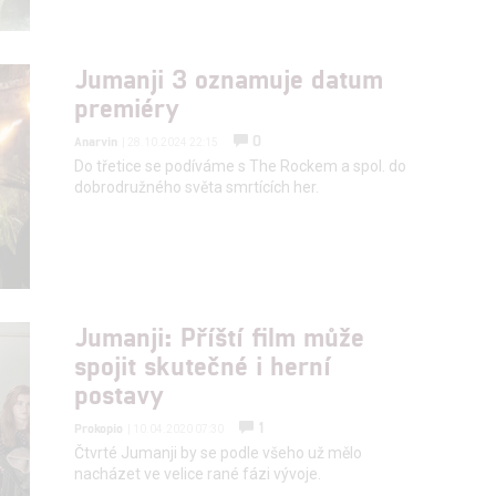
hlasu s účely a funkcemi zde uvedenými dáváte nám i našim pa
Jumanji 3 oznamuje datum
štění bezpečnosti, předcházení a zjišťování podvodů a odstraňov
premiéry
a zobrazování reklamy a obsahu
0
Anarvin
| 28.10.2024 22:15
Do třetice se podíváme s The Rockem a spol. do
dobrodružného světa smrtících her.
Jumanji: Příští film může
spojit skutečné i herní
postavy
1
Prokopio
| 10.04.2020 07:30
Čtvrté Jumanji by se podle všeho už mělo
nacházet ve velice rané fázi vývoje.