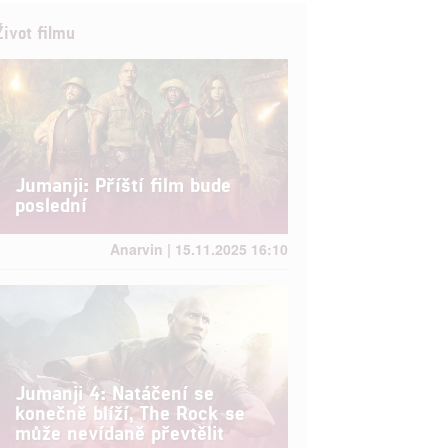
Život filmu
Jumanji: Příští film bude
poslední
Anarvin | 15.11.2025 16:10
Jumanji 4: Natáčení se
konečně blíží, The Rock se
může nevídaně převtělit