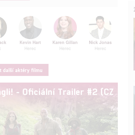
ack
Kevin Hart
Karen Gillan
Nick Jonas
c
Herec
Herec
Herec
t další aktéry filmu
gli! - Oficiální Trailer #2 (CZ