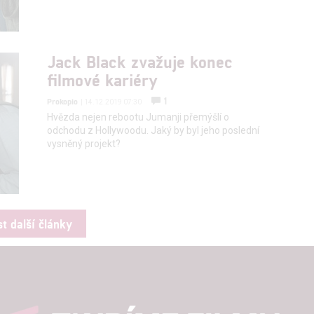
Jack Black zvažuje konec
filmové kariéry
1
Prokopio
| 14.12.2019 07:30
Hvězda nejen rebootu Jumanji přemýšlí o
odchodu z Hollywoodu. Jaký by byl jeho poslední
vysněný projekt?
st další články