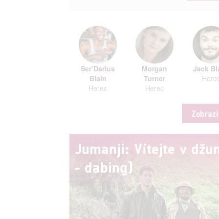
Ser’Darius
Morgan
Jack Bl
Blain
Turner
Here
Herec
Herec
Zobrazi
Jumanji: Vítejte v džun
- dabing)