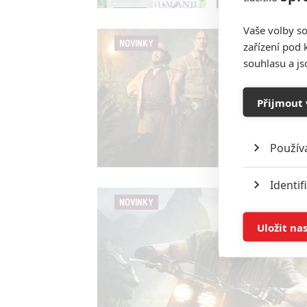
Vaše volby so
NOVINKY
zařízení pod 
souhlasu a j
Přijmout 
Použív
Identif
NOVINKY
Ukládán
Uložit na
Reklam
Person