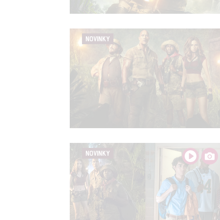
služeb
Udělením sou
NOVINKY
možnost: Zaji
Poskytování 
NOVINKY