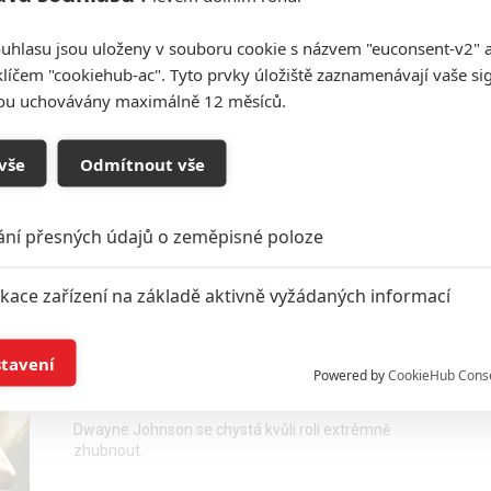
uhlasu jsou uloženy v souboru cookie s názvem "euconsent-v2" a 
Jumanji: Příští film bude
klíčem "cookiehub-ac". Tyto prvky úložiště zaznamenávají vaše si
poslední
sou uchovávány maximálně 12 měsíců.
0
Anarvin
| 15.11.2025 16:10
Natáčení třetího Jumanji s The Rockem začalo.
vše
Odmítnout vše
Známe kompletní obsazení.
ání přesných údajů o zeměpisné poloze
ikace zařízení na základě aktivně vyžádaných informací
Jumanji 4: Natáčení se
konečně blíží, The Rock se
í a/nebo přístup k informacím v zařízení
stavení
může nevídaně převtělit
Powered by
CookieHub Cons
0
Anarvin
| 10.09.2025 06:21
a založená na omezených údajích a měření reklamy
Dwayne Johnson se chystá kvůli roli extrémně
zhubnout.
alizovaný obsah, měření obsahu, průzkum publika a vývoj