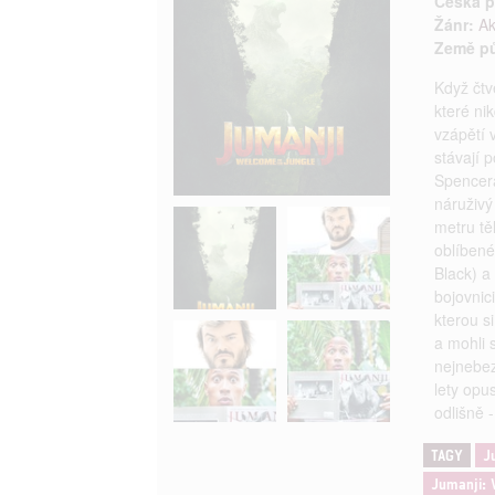
Česká p
Žánr:
Ak
Země p
Když čtv
které nik
vzápětí 
stávají p
Spencer
náruživý
metru tě
oblíbené
Black) a
bojovnici
kterou si
a mohli 
nejnebez
lety opu
odlišně -
TAGY
J
Jumanji: V