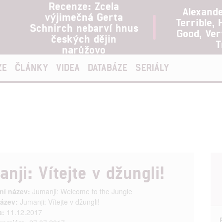
Recenze: Zcela
Alexand
výjimečná Gerta
Terrible, 
Schnirch nebarví hnus
Good, Ve
českých dějin
T
narůžovo
ZE
ČLÁNKY
VIDEA
DATABÁZE
SERIÁLY
nji: Vítejte v džungli!
ní název:
Jumanji: Welcome to the Jungle
ázev:
Jumanji: Vítejte v džungli!
a:
11.12.2017