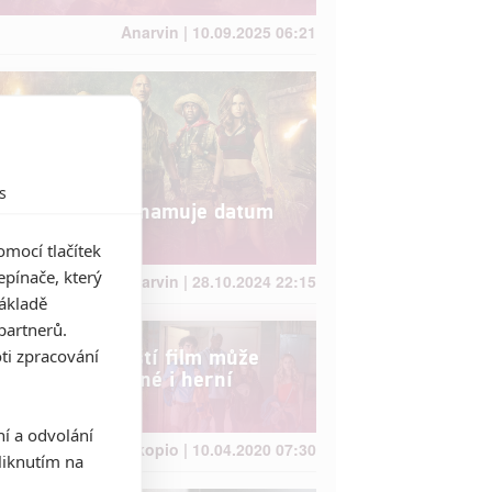
Anarvin | 10.09.2025 06:21
s
Jumanji 3 oznamuje datum
premiéry
mocí tlačítek
pínače, který
Anarvin | 28.10.2024 22:15
základě
partnerů.
Jumanji: Příští film může
ti zpracování
spojit skutečné i herní
postavy
ní a odvolání
Prokopio | 10.04.2020 07:30
iknutím na