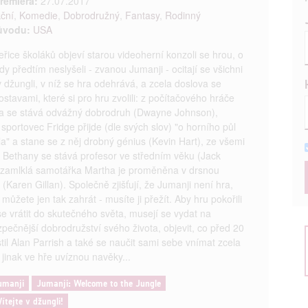
remiéra:
27.07.2017
ční
,
Komedie
,
Dobrodružný
,
Fantasy
,
Rodinný
ůvodu:
USA
eřice školáků objeví starou videoherní konzoli se hrou, o
dy předtím neslyšeli - zvanou Jumanji - ocitají se všichni
v džungli, v níž se hra odehrává, a zcela doslova se
ostavami, které si pro hru zvolili: z počítačového hráče
a se stává odvážný dobrodruh (Dwayne Johnson),
 sportovec Fridge přijde (dle svých slov) "o horního půl
la" a stane se z něj drobný génius (Kevin Hart), ze všemi
 Bethany se stává profesor ve středním věku (Jack
 zamlklá samotářka Martha je proměněna v drsnou
 (Karen Gillan). Společně zjišťují, že Jumanji není hra,
 můžete jen tak zahrát - musíte ji přežít. Aby hru pokořili
se vrátit do skutečného světa, musejí se vydat na
pečnější dobrodružství svého života, objevit, co před 20
stil Alan Parrish a také se naučit sami sebe vnímat zcela
 jinak ve hře uvíznou navěky...
umanji
Jumanji: Welcome to the Jungle
ítejte v džungli!