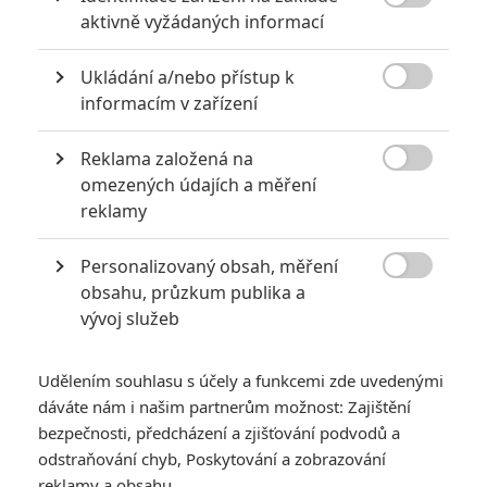

aktivně vyžádaných informací
chaotických, dojemných i humorných situací.
TAGY
Co by kdyby
This Is Where I Leave You
Ukládání a/nebo přístup k

informacím v zařízení
Reklama založená na

omezených údajích a měření
reklamy
Personalizovaný obsah, měření
Kathryn Hahn
Dax Shepard
Rose Byrne

obsahu, průzkum publika a
Herec
Herec
Herec
vývoj služeb
Udělením souhlasu s účely a funkcemi zde uvedenými
dáváte nám i našim partnerům možnost: Zajištění
bezpečnosti, předcházení a zjišťování podvodů a
odstraňování chyb, Poskytování a zobrazování
Adam Driver
Jason Bateman
reklamy a obsahu