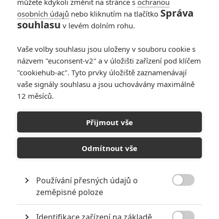
můžete kdykoli změnit na stránce s
ochranou
Správa
osobních údajů
nebo kliknutím na tlačítko
souhlasu
v levém dolním rohu.
Co by kdyby
Vaše volby souhlasu jsou uloženy v souboru cookie s
názvem "euconsent-v2" a v úložišti zařízení pod klíčem
Originální název:
This Is Where I Leave You
"cookiehub-ac". Tyto prvky úložiště zaznamenávají
Český název:
Co by kdyby
vaše signály souhlasu a jsou uchovávány maximálně
Premiéra:
19.09.2014
12 měsíců.
Česká premiéra:
19.11.2014
Žánr:
Komedie
,
Drama
Země původu:
USA
Přijmout vše
Judd Foxman (Jason Bateman) se právě nachází uprostřed
manželské krize, když mu zavolá jeho sestra Wendy (Tina Fey),
Odmítnout vše
aby mu oznámila, že jejich otec náhle zemřel. Po pohřbu oznámí
Foxmanova matka Hilary (Jane Fonda) svým čtyřem dětem, že
součástí poslední vůle jejich otce je přání, aby jeho děti strávili
Používání přesných údajů o
jeden týden společně pod jednou střechou. Čtyři sourozenci se

zeměpisné poloze
proto dočasně stěhují do jejich domova z dětství. Vzniká tak
příležitost navzájem se konfrontovat s nedořešenými záležitostmi z
Identifikace zařízení na základě
jejich minulosti a opět si k sobě najít cestu prostřednictvím mnoha