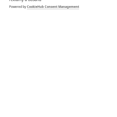
Herec
Herec
Powered by
CookieHub Consent Management
Zobrazit další aktéry filmu
Vstoupit do galerie
Počet: 1
*/10
*/10
Nerecenzováno
Zatím nehodnoceno