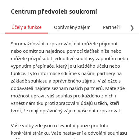
Centrum předvoleb soukromí
❯
Účely a funkce
Oprávněný zájem
Partneři
Pro
Tog
Shromažďování a zpracování dat můžete přijmout
navi
nebo odmítnou najednou pomocí tlačítek níže nebo
můžete přizpůsobit jednotlivé souhlasy zapnutím nebo
vypnutím přepínače, který je u každého účelu nebo
funkce. Tyto informace sdílíme s našimi partnery na
základě souhlasu a oprávněného zájmu. V záložce s
dodavateli najdete seznam našich partnerů. Máte zde
možnost upravit váš souhlas pro každého z nich i
vznést námitku proti zpracování údajů u těch, kteří
tvrdí, že mají oprávněný zájem vaše data zpracovat.
Vaše volby zde jsou relevantní pouze pro tuto
konkrétní stránku. Vaše nastavení a odvolání souhlasu