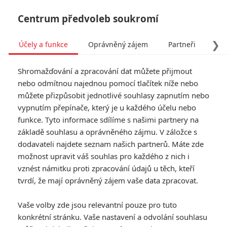
Centrum předvoleb soukromí
❯
Účely a funkce
Oprávněný zájem
Partneři
Pro
Tog
Shromažďování a zpracování dat můžete přijmout
navi
nebo odmítnou najednou pomocí tlačítek níže nebo
můžete přizpůsobit jednotlivé souhlasy zapnutím nebo
vypnutím přepínače, který je u každého účelu nebo
funkce. Tyto informace sdílíme s našimi partnery na
základě souhlasu a oprávněného zájmu. V záložce s
dodavateli najdete seznam našich partnerů. Máte zde
možnost upravit váš souhlas pro každého z nich i
vznést námitku proti zpracování údajů u těch, kteří
tvrdí, že mají oprávněný zájem vaše data zpracovat.
Vaše volby zde jsou relevantní pouze pro tuto
konkrétní stránku. Vaše nastavení a odvolání souhlasu