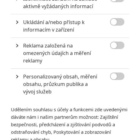
poté ukáže, a je velice rozzuřený a zdá se, že rozvod je

aktivně vyžádaných informací
nevyhnutelný. Dean odejde a nechá Cindy v nemocnici s dcerou.
TAGY
Blue Valentine
Ukládání a/nebo přístup k

informacím v zařízení
Reklama založená na

omezených údajích a měření
reklamy
Personalizovaný obsah, měření
Ryan Gosling
Michelle Williams

obsahu, průzkum publika a
Herec
Herec
vývoj služeb
Zobrazit další aktéry filmu
Udělením souhlasu s účely a funkcemi zde uvedenými
dáváte nám i našim partnerům možnost: Zajištění
bezpečnosti, předcházení a zjišťování podvodů a
odstraňování chyb, Poskytování a zobrazování
reklamy a obsahu