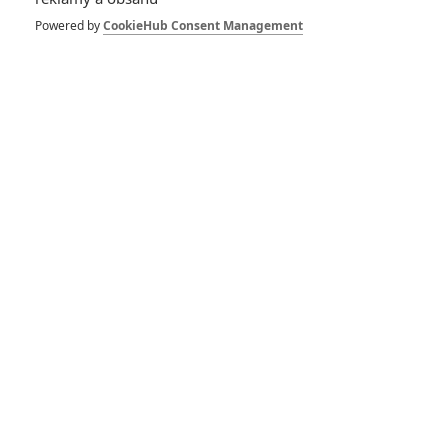
Powered by
CookieHub Consent Management
Vstoupit do galerie
Počet: 1
*/10
*/10
Nerecenzováno
Zatím nehodnoceno
Pro hodnocení musíte být přihlášen.
Jméno:
Heslo: