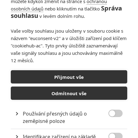
můžete kdykoli změnit na stránce s
ochranou
Správa
osobních údajů
nebo kliknutím na tlačítko
souhlasu
v levém dolním rohu.
Blue Valentine
Vaše volby souhlasu jsou uloženy v souboru cookie s
názvem "euconsent-v2" a v úložišti zařízení pod klíčem
Originální název:
Blue Valentine
"cookiehub-ac". Tyto prvky úložiště zaznamenávají
Český název:
Blue Valentine
vaše signály souhlasu a jsou uchovávány maximálně
Premiéra:
29.12.2010
12 měsíců.
Žánr:
Drama
,
Romantický
Země původu:
USA
Přijmout vše
Film vypráví o mladém manželském páru, Deanovi a Cindy, jejichž
vztah se ocitl ve slepé uličce. Pohybuje se ve dvou časových
Odmítnout vše
rovinách - v čase jejich námluv, a v době kdy chtějí zrušit jejich
manželství, několik let později.Prolínáním dvou období jejich života
se Dean s Cindy snaží zjistit, kam se poděla jejich láska. Cindy
vyrostla v dospělou ženu, a má pocit, že Dean nemá žádnou
Používání přesných údajů o
budoucnost a už jí nemá co nabídnout. V naději, že vzkřísí jejich

zeměpisné poloze
vztah, vezme Dean Cindy do levného motelu, kde se ale jen dále
hádají. Cindy musí jet brzo ráno zpět do nemocnice, kde se Dean
Identifikace zařízení na základě