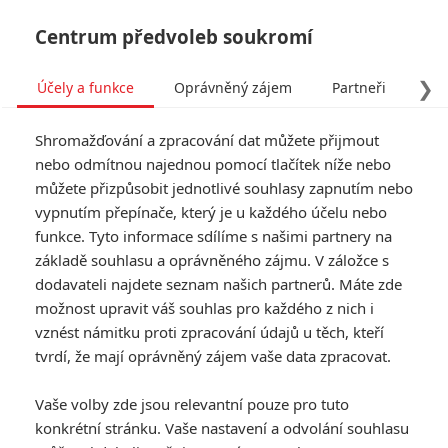
Centrum předvoleb soukromí
❯
Účely a funkce
Oprávněný zájem
Partneři
Pro
Tog
Shromažďování a zpracování dat můžete přijmout
navi
nebo odmítnou najednou pomocí tlačítek níže nebo
můžete přizpůsobit jednotlivé souhlasy zapnutím nebo
vypnutím přepínače, který je u každého účelu nebo
funkce. Tyto informace sdílíme s našimi partnery na
Drákula:
základě souhlasu a oprávněného zájmu. V záložce s
Neznámá
dodavateli najdete seznam našich partnerů. Máte zde
možnost upravit váš souhlas pro každého z nich i
legenda
vznést námitku proti zpracování údajů u těch, kteří
tvrdí, že mají oprávněný zájem vaše data zpracovat.
Nebál se postavit obrovské
přesile. Obětoval se, aby ochránil
Vaše volby zde jsou relevantní pouze pro tuto
svou rodinu a svůj lid. Stal se
konkrétní stránku. Vaše nastavení a odvolání souhlasu
legendou, která úspěšně zbrzdila