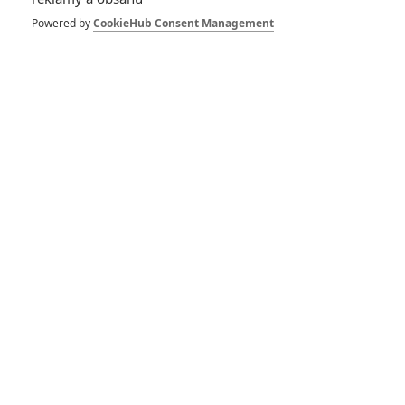
Powered by
CookieHub Consent Management
Buďte první kdo okomentuje film
Život filmu
Frankenstein a Drákula: Tvůrci
Neviditelného muže mají zálusk na další