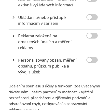
2
Prokopio
| 06.03.2020 07:27

aktivně vyžádaných informací
Ukládání a/nebo přístup k
*/10
*/10

informacím v zařízení
Nerecenzováno
Zatím nehodnoceno
Reklama založená na

omezených údajích a měření
Pro hodnocení musíte být přihlášen.
reklamy
Jméno:
Personalizovaný obsah, měření

obsahu, průzkum publika a
vývoj služeb
Heslo:
Udělením souhlasu s účely a funkcemi zde uvedenými
dáváte nám i našim partnerům možnost: Zajištění
bezpečnosti, předcházení a zjišťování podvodů a
Zůstat přihlášen
odstraňování chyb, Poskytování a zobrazování
reklamy a obsahu