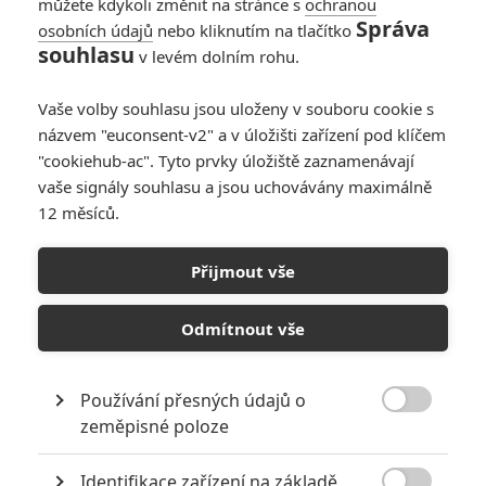
můžete kdykoli změnit na stránce s
turecký vpád do Evropy. Přesto
ochranou
Správa
ho dnes vnímáme především
osobních údajů
nebo kliknutím na tlačítko
jako jedno z největších monster,
souhlasu
v levém dolním rohu.
jaké lidská mytologie stvořila. Řeč
je o hraběti Drákulovi, krvelačném vládci Transylvánie. Režisér
Vaše volby souhlasu jsou uloženy v souboru cookie s
Gary Shore se rozhodl tuhle postavu alespoň částečně
názvem "euconsent-v2" a v úložišti zařízení pod klíčem
rehabilitovat, a tak místo tradičního hororu vzniklo výpravné
"cookiehub-ac". Tyto prvky úložiště zaznamenávají
historické fantasy, které potvrzuje, že cestu do pekel obvykle dláždí
jen ty nejlepší úmysly.
vaše signály souhlasu a jsou uchovávány maximálně
12 měsíců.
Články o filmu Drákula:
Přijmout vše
Neznámá legenda
Odmítnout vše
Frankenstein a
Drákula: Tvůrci
Používání přesných údajů o
Neviditelného muže

zeměpisné poloze
mají zálusk na další
monstra
Identifikace zařízení na základě