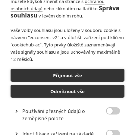
můžete kdykoli změnit na stránce s
ochranou
Správa
osobních údajů
nebo kliknutím na tlačítko
souhlasu
v levém dolním rohu.
The Ridiculous 6
Vaše volby souhlasu jsou uloženy v souboru cookie s
názvem "euconsent-v2" a v úložišti zařízení pod klíčem
Originální název:
The Ridiculous 6
"cookiehub-ac". Tyto prvky úložiště zaznamenávají
Český název:
The Ridiculous 6
vaše signály souhlasu a jsou uchovávány maximálně
Premiéra:
11.12.2015
12 měsíců.
Žánr:
Komedie
,
Western
Země původu:
USA
Přijmout vše
Tommy, zvaný "bílý nůž", si žije se svojí vyvolenou "kouřící liškou"
poklidně mezi Apači, kteří ho po smrti jeho matky vychovali.
Odmítnout vše
Jednoho dne se objeví jeho skutečný otec, legendární šéf bandy
desperátů Frank, a chce Tommymu penězi vynahradit ztracené
roky bez otce. O peníze ale stojí i Frankovi staří kumpáni, a tak ho
unesou. Tommy se proto vydává po jejich stopách společně s
Používání přesných údajů o
nevlastními bratry, kteří o sobě vzájemně vůbec netušili. Doufá, že

zeměpisné poloze
společně se jim podaří otce z rukou bandy zločinců zachránit.
Identifikace zařízení na základě
TAGY
The Ridiculous 6