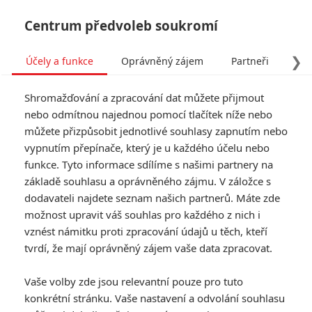
Centrum předvoleb soukromí
❯
Účely a funkce
Oprávněný zájem
Partneři
Pro
Tog
Shromažďování a zpracování dat můžete přijmout
navi
nebo odmítnou najednou pomocí tlačítek níže nebo
můžete přizpůsobit jednotlivé souhlasy zapnutím nebo
vypnutím přepínače, který je u každého účelu nebo
funkce. Tyto informace sdílíme s našimi partnery na
základě souhlasu a oprávněného zájmu. V záložce s
dodavateli najdete seznam našich partnerů. Máte zde
možnost upravit váš souhlas pro každého z nich i
vznést námitku proti zpracování údajů u těch, kteří
tvrdí, že mají oprávněný zájem vaše data zpracovat.
Vaše volby zde jsou relevantní pouze pro tuto
konkrétní stránku. Vaše nastavení a odvolání souhlasu