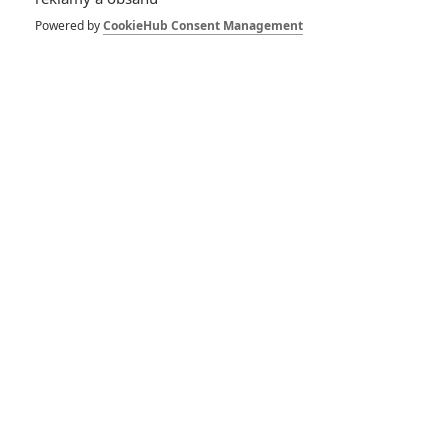
Zobrazit další aktéry filmu
Powered by
CookieHub Consent Management
Vstoupit do galerie
Počet: 1
*/10
*/10
Nerecenzováno
Zatím nehodnoceno
Pro hodnocení musíte být přihlášen.
Jméno: