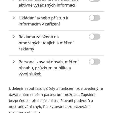

aktivně vyžádaných informací
Ukládání a/nebo přístup k

informacím v zařízení
Reklama založená na

omezených údajích a měření
reklamy
Adam Sandler
John Turturro
Steve Zahn
Herec
Herec
Herec
Personalizovaný obsah, měření

obsahu, průzkum publika a
vývoj služeb
Udělením souhlasu s účely a funkcemi zde uvedenými
dáváte nám i našim partnerům možnost: Zajištění
Harvey Keitel
Terry Crews
bezpečnosti, předcházení a zjišťování podvodů a
Herec
Herec
odstraňování chyb, Poskytování a zobrazování
reklamy a obsahu