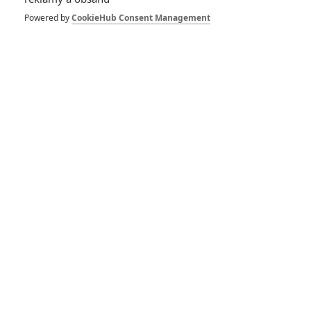
Herec
Powered by
CookieHub Consent Management
Rainn Wilson
Herec
Michael Bay
Režisér