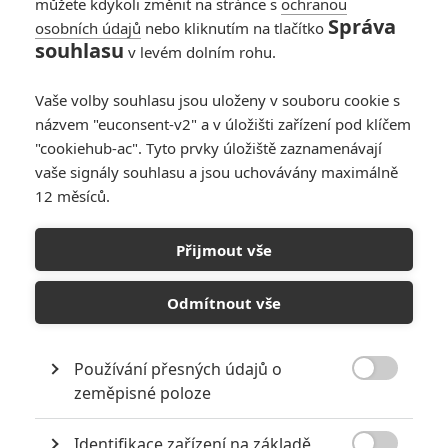
můžete kdykoli změnit na stránce s
ochranou
Správa
osobních údajů
nebo kliknutím na tlačítko
souhlasu
v levém dolním rohu.
Transformers 2: Pomsta
Vaše volby souhlasu jsou uloženy v souboru cookie s
poražených
názvem "euconsent-v2" a v úložišti zařízení pod klíčem
"cookiehub-ac". Tyto prvky úložiště zaznamenávají
Puberťák Sam Witwicky (Shia LaBeouf) se už vzpamatoval z
vaše signály souhlasu a jsou uchovávány maximálně
prvního setkání s hodnými Autoboty a zlými Deceptikony. Navíc
12 měsíců.
dospěl a začal se připravovat na opuštění rodného hnízda, vstříc
bouřlivému vysokoškolskému životu. Náladu mu kazí snad jen fakt,
že vztah s rozkošnou Mikaelou (Megan Fox) se promění na
Přijmout vše
chození na dálku, protože ona na univerzitní studia nemá peníze.
Odloučení naštěstí netrvá dlouho. Když Sam objeví úlomek
Odmítnout vše
matérie, o kterou spolu Autoboti a Deceptikoni tolik bojovali v
jedničce, a získá z něj pro obě strany drahocenné informace,
začnou po něm jít mechaničtí gauneři z celé galaxie.
Používání přesných údajů o

zeměpisné poloze
Obsazení filmu
Identifikace zařízení na základě