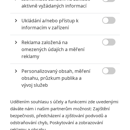
Transformers 2: Pomsta

aktivně vyžádaných informací
poražených
Ukládání a/nebo přístup k

informacím v zařízení
Josh Duhamel
*/10
Herec
Reklama založená na

omezených údajích a měření
Peter Cullen
Nerecenzováno
reklamy
Herec
Shia LaBeouf
Personalizovaný obsah, měření
7.0/10
Herec

obsahu, průzkum publika a
vývoj služeb
Megan Fox
3 hodnocení
Herec
Udělením souhlasu s účely a funkcemi zde uvedenými
Grey Griffin
dáváte nám i našim partnerům možnost: Zajištění
Herec
bezpečnosti, předcházení a zjišťování podvodů a
odstraňování chyb, Poskytování a zobrazování
John Turturro
reklamy a obsahu