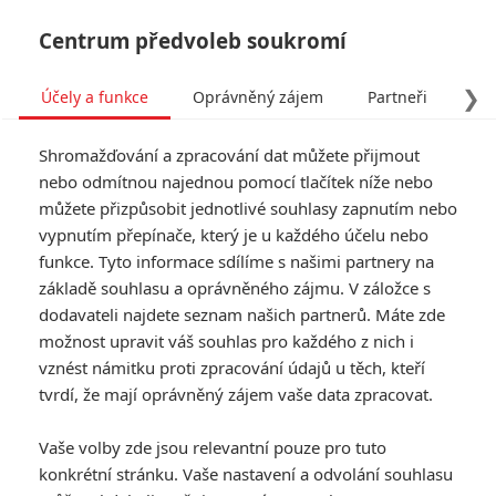
Centrum předvoleb soukromí
❯
Účely a funkce
Oprávněný zájem
Partneři
Pro
Tog
Shromažďování a zpracování dat můžete přijmout
navi
nebo odmítnou najednou pomocí tlačítek níže nebo
můžete přizpůsobit jednotlivé souhlasy zapnutím nebo
vypnutím přepínače, který je u každého účelu nebo
funkce. Tyto informace sdílíme s našimi partnery na
základě souhlasu a oprávněného zájmu. V záložce s
7.0/10
dodavateli najdete seznam našich partnerů. Máte zde
možnost upravit váš souhlas pro každého z nich i
vznést námitku proti zpracování údajů u těch, kteří
tvrdí, že mají oprávněný zájem vaše data zpracovat.
Vaše volby zde jsou relevantní pouze pro tuto
konkrétní stránku. Vaše nastavení a odvolání souhlasu