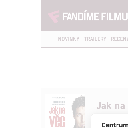
NOVINKY
TRAILERY
RECEN
Jak na
Osmatřicetiletý W
Centrum
bezdětný a bezsta