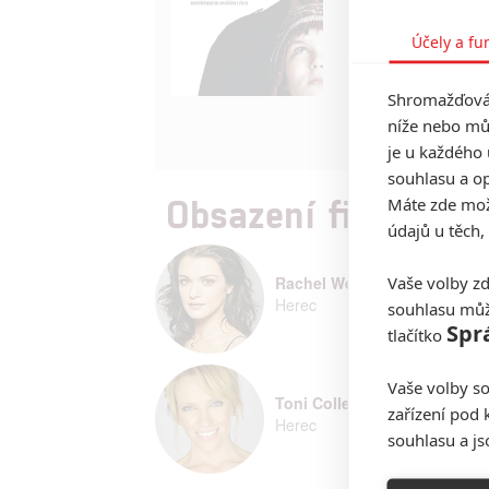
přítelkyň, které 
proč? Kvůli svému
Účely a fu
zkušenost přivede
osamělých rodičů
Právě díky Susie,
Shromažďován
Marcusem. Je to d
níže nebo mů
je u každého 
souhlasu a op
Obsazení filmu Jak
Máte zde možn
údajů u těch,
Rachel Weisz
Vaše volby zd
Herec
souhlasu můž
Spr
tlačítko
Vaše volby so
Toni Collette
zařízení pod 
Herec
souhlasu a j