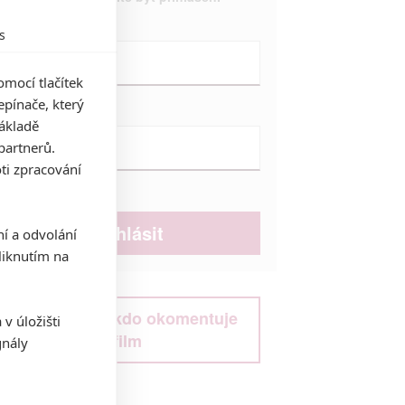
Jméno:
s
mocí tlačítek
pínače, který
Heslo:
základě
partnerů.
ti zpracování
Zůstat přihlášen
ní a odvolání
iknutím na
Buďte první kdo okomentuje
v úložišti
film
gnály