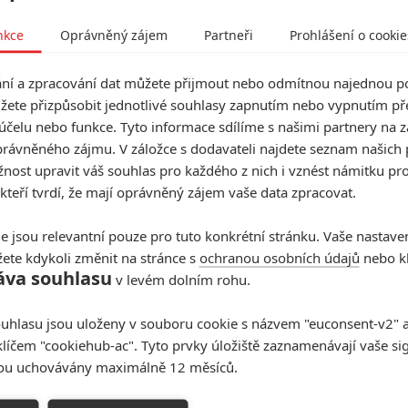
až dosud střídal ve svižném tempu, dá "kopačky". A víte
 dítěti. Právě tato nová a zcela nepochopitelná
nkce
Oprávněný zájem
Partneři
Prohlášení o cookie
 Willa do nedotčeného "loviště", a tím je Sdružení
, kde jsou téměř výhradně svobodné či rozvedené ženy.
 té nejatraktivnější, se Will jedné neděle seznámí s
í a zpracování dat můžete přijmout nebo odmítnou najednou po
ivný kluk a ještě podivnější je jeho matka Fiona.
žete přizpůsobit jednotlivé souhlasy zapnutím nebo vypnutím pře
účelu nebo funkce. Tyto informace sdílíme s našimi partnery na 
rávněného zájmu. V záložce s dodavateli najdete seznam našich 
 na věc
ost upravit váš souhlas pro každého z nich i vznést námitku pro
 kteří tvrdí, že mají oprávněný zájem vaše data zpracovat.
e jsou relevantní pouze pro tuto konkrétní stránku. Vaše nastave
Nicholas Hoult
Herec
ete kdykoli změnit na stránce s
ochranou osobních údajů
nebo kl
áva souhlasu
v levém dolním rohu.
uhlasu jsou uloženy v souboru cookie s názvem "euconsent-v2" a 
Hugh Grant
klíčem "cookiehub-ac". Tyto prvky úložiště zaznamenávají vaše si
Herec
sou uchovávány maximálně 12 měsíců.