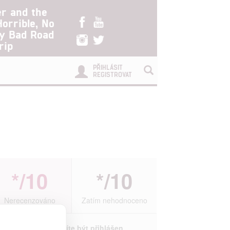
er and the
Horrible, No
ry Bad Road
rip
PŘIHLÁSIT
REGISTROVAT
*/10
*/10
Nerecenzováno
Zatím nehodnoceno
Pro hodnocení musíte být přihlášen.