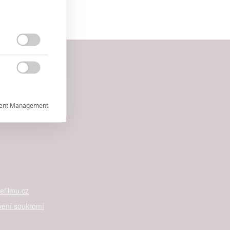


ent Management



filmu.cz
rtnerům
ání chyb,
vení soukromí