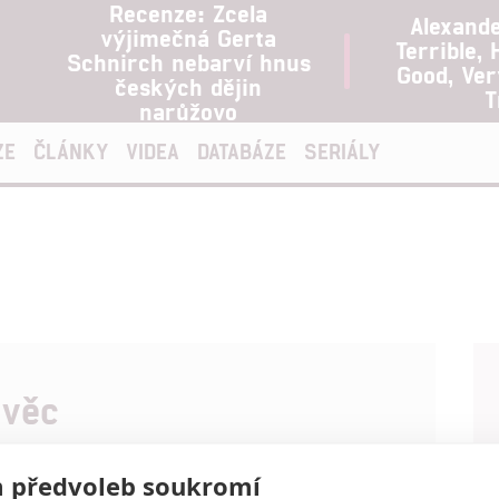
Recenze: Zcela
Alexand
výjimečná Gerta
Terrible, 
Schnirch nebarví hnus
Good, Ve
českých dějin
T
narůžovo
ZE
ČLÁNKY
VIDEA
DATABÁZE
SERIÁLY
 věc
ill je typický londýnský playboy. Je bohatý, svobodný,
 předvoleb soukromí
rostný. Ale jen do chvíle, než mu jedna z bezpočtu