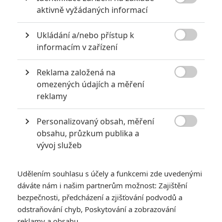

aktivně vyžádaných informací
Ukládání a/nebo přístup k

informacím v zařízení
Reklama založená na

omezených údajích a měření
reklamy
Robert Downey Jr.
David Thewlis
Hugh Grant
Herec
Herec
Herec
Personalizovaný obsah, měření

obsahu, průzkum publika a
vývoj služeb
Udělením souhlasu s účely a funkcemi zde uvedenými
dáváte nám i našim partnerům možnost: Zajištění
Sam Neill
bezpečnosti, předcházení a zjišťování podvodů a
Herec
odstraňování chyb, Poskytování a zobrazování
reklamy a obsahu