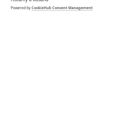
Zobrazit další aktéry filmu
Powered by
CookieHub Consent Management
Vstoupit do galerie
Počet: 1
*/10
*/10
Nerecenzováno
Zatím nehodnoceno
Pro hodnocení musíte být přihlášen.
Jméno: