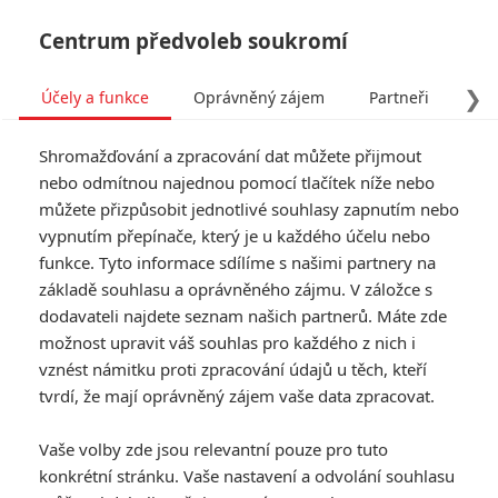
Centrum předvoleb soukromí
❯
Účely a funkce
Oprávněný zájem
Partneři
Pro
Tog
Shromažďování a zpracování dat můžete přijmout
navi
nebo odmítnou najednou pomocí tlačítek níže nebo
můžete přizpůsobit jednotlivé souhlasy zapnutím nebo
vypnutím přepínače, který je u každého účelu nebo
funkce. Tyto informace sdílíme s našimi partnery na
základě souhlasu a oprávněného zájmu. V záložce s
dodavateli najdete seznam našich partnerů. Máte zde
možnost upravit váš souhlas pro každého z nich i
vznést námitku proti zpracování údajů u těch, kteří
tvrdí, že mají oprávněný zájem vaše data zpracovat.
Vaše volby zde jsou relevantní pouze pro tuto
konkrétní stránku. Vaše nastavení a odvolání souhlasu