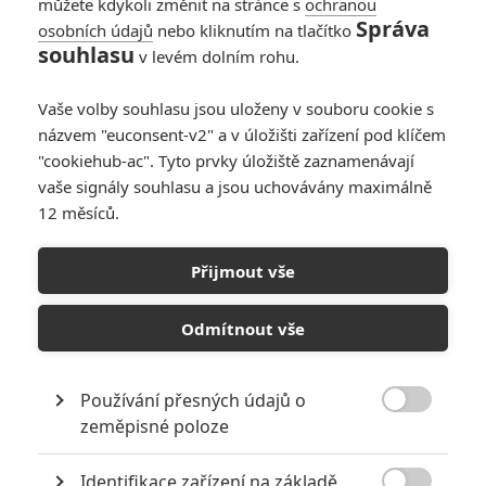
můžete kdykoli změnit na stránce s
ochranou
Správa
osobních údajů
nebo kliknutím na tlačítko
souhlasu
v levém dolním rohu.
Čas smyslnosti
Vaše volby souhlasu jsou uloženy v souboru cookie s
názvem "euconsent-v2" a v úložišti zařízení pod klíčem
Originální název:
Restoration
"cookiehub-ac". Tyto prvky úložiště zaznamenávají
Český název:
Čas smyslnosti
vaše signály souhlasu a jsou uchovávány maximálně
Premiéra:
29.12.1995
12 měsíců.
Žánr:
Drama
,
Romantický
Země původu:
USA
Přijmout vše
Americký historický snímek se odehrává v Anglii v období
restaurace (odtud i původní název RESTORATION), tedy v době
Odmítnout vše
návratu Stuartovců na trůn po jedenácti letech puritánské vlády
Olivera Cromwella. Sleduje osudy mladého lékaře Roberta Merivela
(Robert Downey Jr.), který pracuje v nuzných podmínkách
univerzitní nemocnice. Úspěch při léčbě králova oblíbeného psa z
Používání přesných údajů o
něho učiní královského lékaře a bohatého člověka. Jeho vzestup

zeměpisné poloze
vzhůru však střídá stejně strmý pád.
Identifikace zařízení na základě
TAGY
Restoration
Čas smyslnosti