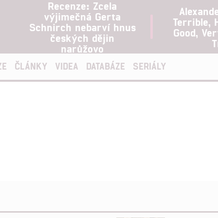
Recenze: Zcela
Alexand
výjimečná Gerta
Terrible, 
Schnirch nebarví hnus
Good, Ve
českých dějin
T
narůžovo
ZE
ČLÁNKY
VIDEA
DATABÁZE
SERIÁLY