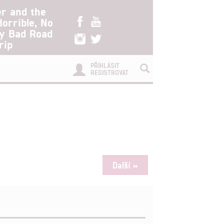
er and the
Horrible, No
ry Bad Road
rip
PŘIHLÁSIT
REGISTROVAT
Další »