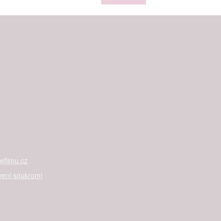
filmu.cz
vení soukromí