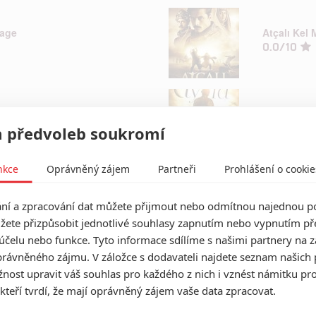
eage
Atçalı Kel
0.0/10
Ayla
0.0/10
 předvoleb soukromí
nkce
Oprávněný zájem
Partneři
Prohlášení o cookie
Baader Me
í a zpracování dat můžete přijmout nebo odmítnou najednou po
0.0/10
žete přizpůsobit jednotlivé souhlasy zapnutím nebo vypnutím pře
účelu nebo funkce. Tyto informace sdílíme s našimi partnery na 
rávněného zájmu. V záložce s dodavateli najdete seznam našich 
ost upravit váš souhlas pro každého z nich i vznést námitku pro
lusion
Baahubali:
0.0/10
 kteří tvrdí, že mají oprávněný zájem vaše data zpracovat.