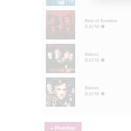
Person
Best of Enemies
služeb
0.0/10
Udělením sou
možnost: Zaji
Poskytování 
Bídníci
0.0/10
Bídníci
0.0/10
« Předchozí