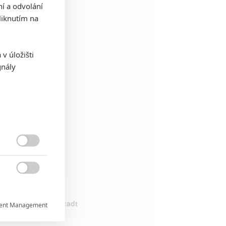
ní a odvolání
iknutím na
stani
v úložišti
gnály


 Sinfonie der Grosstadt
ent Management
