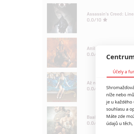
Assassin's Creed: Lin
0.0/10
Attila
0.0/10
Centrum
Účely a fu
Až na dřeň!
Shromažďován
0.0/10
níže nebo mů
je u každého 
souhlasu a op
Máte zde možn
Baahubali 2: The Conc
0.0/10
údajů u těch,