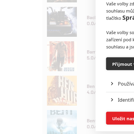
Vaše volby zd
souhlasu můž
Spr
Back in Time
tlačítko
0.0/10
Vaše volby so
zařízení pod 
souhlasu a j
Barry Seal: Nebeský g
5.0/10
Přijmout 
Použív
Ben Hur
4.0/10
Identif
Ukládán
Uložit na
Bent
0.0/10
Reklam