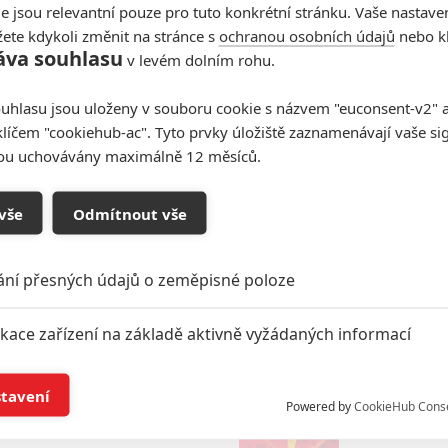
e jsou relevantní pouze pro tuto konkrétní stránku. Vaše nastave
ete kdykoli změnit na stránce s
ochranou osobních údajů
nebo kl
áva souhlasu
Bajirao Ma
v levém dolním rohu.
0.0/10
uhlasu jsou uloženy v souboru cookie s názvem "euconsent-v2" a 
klíčem "cookiehub-ac". Tyto prvky úložiště zaznamenávají vaše si
sou uchovávány maximálně 12 měsíců.
auner
Basquiat
0.0/10
vše
Odmítnout vše
ání přesných údajů o zeměpisné poloze
Ben-Hur
0.0/10
ikace zařízení na základě aktivně vyžádaných informací
í a/nebo přístup k informacím v zařízení
stavení
Berlin: Die
Powered by
CookieHub Cons
0.0/10
a založená na omezených údajích a měření reklamy