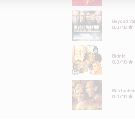
alizovaný obsah, měření obsahu, průzkum publika a vývoj
Beyond Val
0.0/10
hlasu s účely a funkcemi zde uvedenými dáváte nám i našim pa
štění bezpečnosti, předcházení a zjišťování podvodů a odstraňov
a zobrazování reklamy a obsahu
Bídníci
0.0/10
Bílá hrabě
0.0/10