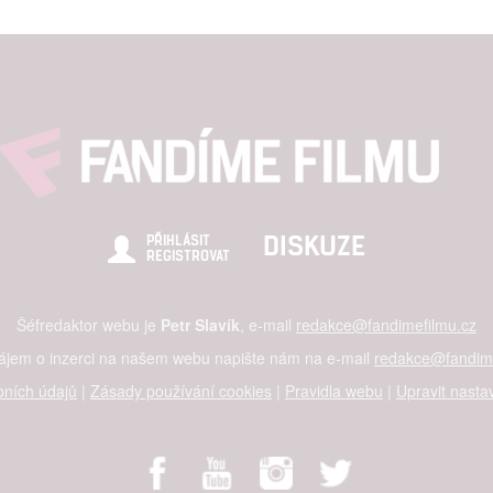
DISKUZE
PŘIHLÁSIT
REGISTROVAT
Šéfredaktor webu je
Petr Slavík
, e-mail
redakce@fandimefilmu.cz
zájem o inzerci na našem webu napište nám na e-mail
redakce@fandime
ních údajů
|
Zásady používání cookies
|
Pravidla webu
|
Upravit nasta