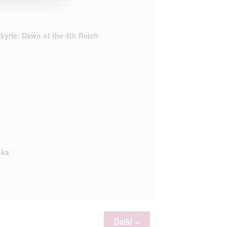


kyrie: Dawn of the 4th Reich
rtnerům
ání chyb,
nka
Další »