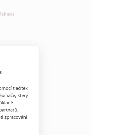
 Mehmet
s
inhof Komplex
mocí tlačítek
pínače, který
základě
partnerů.
ti zpracování
 The Beginning