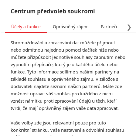
Centrum předvoleb soukromí
❯
Účely a funkce
Oprávněný zájem
Partneři
Pro
Tog
Shromažďování a zpracování dat můžete přijmout
navi
nebo odmítnou najednou pomocí tlačítek níže nebo
můžete přizpůsobit jednotlivé souhlasy zapnutím nebo
Superman: Legacy –
vypnutím přepínače, který je u každého účelu nebo
funkce. Tyto informace sdílíme s našimi partnery na
Hledání nového Clarka
základě souhlasu a oprávněného zájmu. V záložce s
Kenta vrcholí
dodavateli najdete seznam našich partnerů. Máte zde
možnost upravit váš souhlas pro každého z nich i
Napsal:
vznést námitku proti zpracování údajů u těch, kteří
Petr Slavík - (Anarvin)
, 27.06.2023 06:00
tvrdí, že mají oprávněný zájem vaše data zpracovat.
Vaše volby zde jsou relevantní pouze pro tuto
konkrétní stránku. Vaše nastavení a odvolání souhlasu