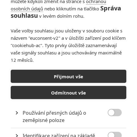
můžete kdykoli změnit na stránce s
ochranou
Správa
osobních údajů
nebo kliknutím na tlačítko
souhlasu
v levém dolním rohu.
Vaše volby souhlasu jsou uloženy v souboru cookie s
názvem "euconsent-v2" a v úložišti zařízení pod klíčem
"cookiehub-ac". Tyto prvky úložiště zaznamenávají
Warner Bros.
vaše signály souhlasu a jsou uchovávány maximálně
Zobrazit dalších 6 obrázků
12 měsíců.
Finální kandidáti na role Supermana a Lois postoupili do
Přijmout vše
závěrečného kola. Hledá se Lex Luthor a další
superhrdinové.
Odmítnout vše
Filmy uzavírající dosavadní éru
DC komiksu
si vedou
vesměs dost mizerně. Sám nový šéf
DC Studios
James
Používání přesných údajů o

Gunn
čerstvě hovořil o tom, že se podle něj
současní tvůrci
zeměpisné poloze
komiksovek příliš nesnaží
. Bude se tedy muset zatraceně
Identifikace zařízení na základě
vytáhnout, aby dokázal kompletně změnit kurz, až v roce