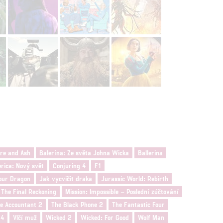
ire and Ash
Balerína: Ze světa Johna Wicka
Ballerina
rica: Nový svět
Conjuring 4
F1
our Dragon
Jak vycvičit draka
Jurassic World: Rebirth
- The Final Reckoning
Mission: Impossible – Poslední zúčtování
e Accountant 2
The Black Phone 2
The Fantastic Four
 4
Vlčí muž
Wicked 2
Wicked: For Good
Wolf Man