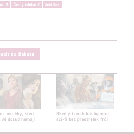
ání 2
Černý telefon 2
žebříček
oupit do diskuze
ící herečky, které
Skvělý trend: Inteligentní
ivě dosud nemají
sci-fi bez přestřelek frčí