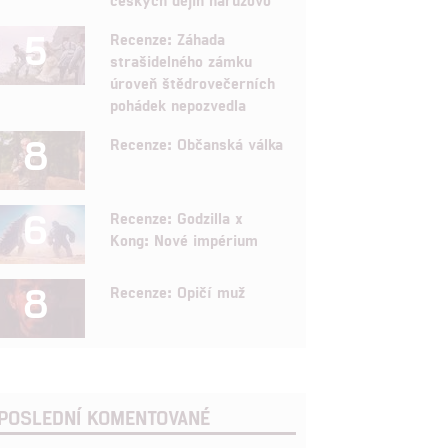
5
Recenze: Záhada
strašidelného zámku
úroveň štědrovečerních
pohádek nepozvedla
8
Recenze: Občanská válka
6
Recenze: Godzilla x
Kong: Nové impérium
8
Recenze: Opičí muž
POSLEDNÍ KOMENTOVANÉ