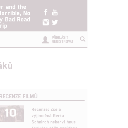
er and the
Horrible, No
ry Bad Road
rip
PŘIHLÁSIT
REGISTROVAT
áků
RECENZE FILMŮ
10
Recenze: Zcela
výjimečná Gerta
Schnirch nebarví hnus
českých dějin narůžovo