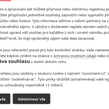
erina
í a zpracování dat můžete přijmout nebo odmítnou najednou po
žete přizpůsobit jednotlivé souhlasy zapnutím nebo vypnutím pře
účelu nebo funkce. Tyto informace sdílíme s našimi partnery na 
ý film:
rávněného zájmu. V záložce s dodavateli najdete seznam našich 
ost upravit váš souhlas pro každého z nich i vznést námitku pro
 kteří tvrdí, že mají oprávněný zájem vaše data zpracovat.
pia 2
)
e jsou relevantní pouze pro tuto konkrétní stránku. Vaše nastave
ur Dragon
)
ete kdykoli změnit na stránce s
ochranou osobních údajů
nebo kl
áva souhlasu
v levém dolním rohu.
uhlasu jsou uloženy v souboru cookie s názvem "euconsent-v2" a 
 thriller nebo napínák:
klíčem "cookiehub-ac". Tyto prvky úložiště zaznamenávají vaše si
sou uchovávány maximálně 12 měsíců.
vše
Odmítnout vše