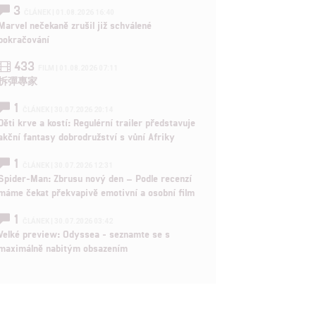
3
ČLÁNEK | 01.08.2026 16:40
Marvel nečekaně zrušil již schválené
pokračování
433
FILM | 01.08.2026 07:11
拆彈專家
1
ČLÁNEK | 30.07.2026 20:14
Děti krve a kostí: Regulérní trailer představuje
akční fantasy dobrodružství s vůní Afriky
1
ČLÁNEK | 30.07.2026 12:31
Spider-Man: Zbrusu nový den – Podle recenzí
máme čekat překvapivě emotivní a osobní film
1
ČLÁNEK | 30.07.2026 03:42
Velké preview: Odyssea - seznamte se s
maximálně nabitým obsazením