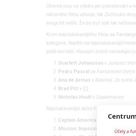
Obecně jsou ve výběru jen pokračování a n
některého filmu udivuje, tak
Zúčtování dvoj
mega hit nešlo. Že by byli lidé tak nažhav
Krom nejočekávanějšího filmu se
Fandang
kategorie. Nejdřív na nejočekávanější here
ještě neviděli. Hlasující zvolili následující p
Scarlett Johansson
v
Jurassic Worl
Pedro Pascal
ve
Fantastické čtyřce
Ana de Armas
v
Baleríně: Ze světa
Brad Pitt
v
F1
Nicholas Hoult
v
Supermanovi
Nejočekávanější akční film nebo dobrodruž
Centrum
Captain America: Brave New Worl
Mission: Impossible – The Final 
Účely a fu