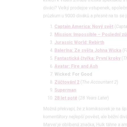
diváci? Velký prodejce vstupenek, společ
průzkum u 9000 diváků a přesně na to se ji
Captain America: Nový svět
(
Capta
Mission: Impossible – Poslední z
Jurassic World: Rebirth
Balerína: Ze světa Johna Wicka
(
F
Fantastická čtyřka: První kroky
(
Th
Avatar: Fire and Ash
Wicked: For Good
Zúčtování 2
(
The Accountant 2
)
Superman
28 let poté
(
28 Years Later
)
Možná překvapí, že z komiksovek je na šp
komentátory nejlepší pověst, ale běžní div
Marvel
je oblíbená značka, Hulk táhne a am