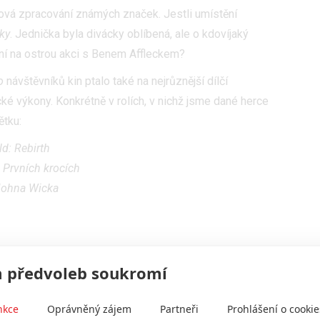
ová zpracování známých značek. Jestli umístění
ky
. Jednička byla divácky oblíbená, ale o kdovíjaký
ení na ostrou akci s Benem Affleckem?
o
návštěvníků kin ptalo také na nejrůznější dílčí
cké výkony. Konkrétně v rolích, v nichž jsme dané herce
ětku:
d: Rebirth
: Prvních krocích
 Johna Wicka
ství:
 předvoleb soukromí
d
Reckoning
nkce
Oprávněný zájem
Partneři
Prohlášení o cookie