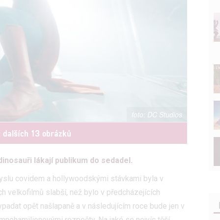
DC Studios
t dalších 13 obrázků
inosauři lákají publikum do sedadel.
yslu covidem a hollywoodskými stávkami byla v
h velkofilmů slabší, než bylo v předcházejících
padat opět našlapaně a v následujícím roce bude jen v
s mnohamilionovými rozpočty. Na jaké se nejvíc těší