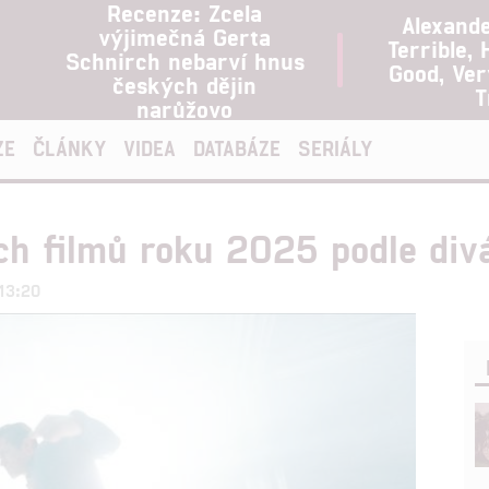
Recenze: Zcela
Alexand
výjimečná Gerta
Terrible, 
Schnirch nebarví hnus
Good, Ve
českých dějin
T
narůžovo
ZE
ČLÁNKY
VIDEA
DATABÁZE
SERIÁLY
ch filmů roku 2025 podle div
 13:20