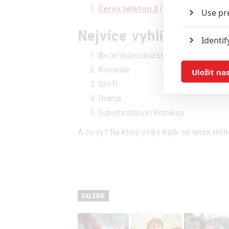
Černý telefon 2
(
The Black Phone 2
Use pr
Nejvíce vyhlížené žánr
Identif
Akce/dobrodružství
Store 
Komedie
Uložit na
Sci-fi
Advert
Drama
Superhrdinové/Komiksy
Person
A co vy? Na který velký biják se letos těší
and se
Udělením sou
možnost: Ensu
advertising a
GALERIE