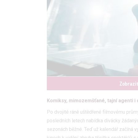
Zobrazi
Komiksy, mimozemšťané, tajní agenti i d
Po dvojité ráně uštědřené filmovému prům
posledních letech nabídka divácky žádanýc
sezonách běžné. Teď už kalendář začíná vy
kinech k vidění zhruba třicítka spektáklů 