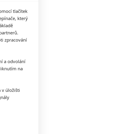
mocí tlačítek
pínače, který
základě
partnerů.
ti zpracování
ní a odvolání
iknutím na
v úložišti
gnály