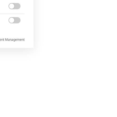


ent Management



rtnerům
 present