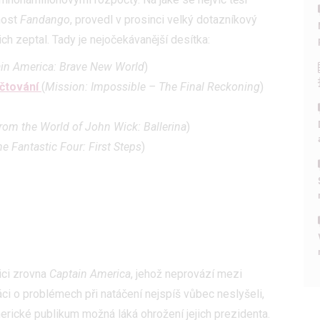
nost
Fandango
, provedl v prosinci velký dotazníkový
ch zeptal. Tady je nejočekávanější desítka:
in America: Brave New World
)
účtování
(
Mission: Impossible – The Final Reckoning
)
rom the World of John Wick: Ballerina
)
e Fantastic Four: First Steps
)
ici zrovna
Captain America
, jehož neprovází mezi
áci o problémech při natáčení nejspíš vůbec neslyšeli,
erické publikum možná láká ohrožení jejich prezidenta.