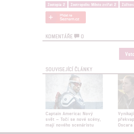
Zootopia 2
Zootropolis: Město zvířat 2
Zúčtov
KOMENTÁŘE
0
Vst
SOUVISEJÍCÍ ČLÁNKY
Captain America: Nový
Vynikaj
svět – Točí se nové scény,
překvap
mají nového scenáristu
Oscara