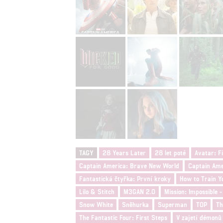
TAGY
28 Years Later
28 let poté
Avatar: F
Captain America: Brave New World
Captain Ame
Fantastická čtyřka: První kroky
How to Train Y
Lilo & Stitch
M3GAN 2.0
Mission: Impossible 
Snow White
Sněhurka
Superman
TOP
Th
The Fantastic Four: First Steps
V zajetí démonů