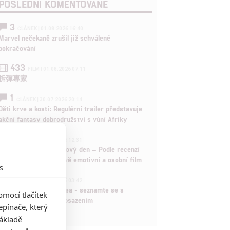
POSLEDNÍ KOMENTOVANÉ
3
ČLÁNEK | 01.08.2026 16:40
Marvel nečekaně zrušil již schválené
pokračování
433
FILM | 01.08.2026 07:11
拆彈專家
1
ČLÁNEK | 30.07.2026 20:14
Děti krve a kostí: Regulérní trailer představuje
akční fantasy dobrodružství s vůní Afriky
1
ČLÁNEK | 30.07.2026 12:31
Spider-Man: Zbrusu nový den – Podle recenzí
máme čekat překvapivě emotivní a osobní film
s
1
ČLÁNEK | 30.07.2026 03:42
Velké preview: Odyssea - seznamte se s
mocí tlačítek
maximálně nabitým obsazením
pínače, který
základě