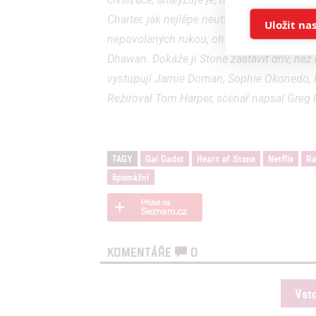
Ukládán
Charter, jak nejlépe neutralizovat potenciá
Uložit na
nepovolaných rukou, ohrozí to celosvětovo
Reklam
Dhawan. Dokáže ji Stone zastavit dřív, než
vystupují Jamie Dornan, Sophie Okonedo, M
Person
Režíroval Tom Harper, scénář napsal Greg 
služeb
Udělením sou
TAGY
Gal Gadot
Heart of Stone
Netflix
Ra
možnost: Zaji
špionážní
Poskytování 
KOMENTÁŘE
0
Vst