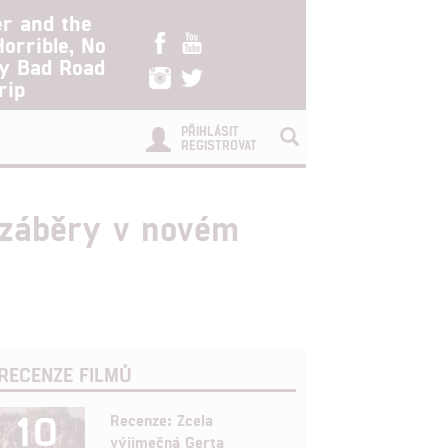
er and the
Horrible, No
ry Bad Road
rip
PŘIHLÁSIT
REGISTROVAT
 záběry v novém
RECENZE FILMŮ
10
Recenze: Zcela
výjimečná Gerta