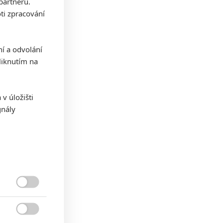
partnerů.
ti zpracování
ní a odvolání
iknutím na
v úložišti
gnály

