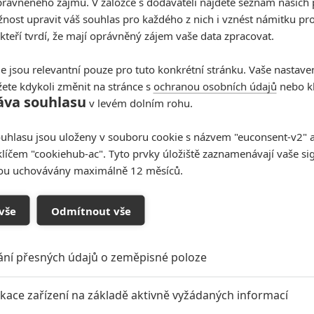
rávněného zájmu. V záložce s dodavateli najdete seznam našich 
ost upravit váš souhlas pro každého z nich i vznést námitku pro
 kteří tvrdí, že mají oprávněný zájem vaše data zpracovat.
e jsou relevantní pouze pro tuto konkrétní stránku. Vaše nastave
ete kdykoli změnit na stránce s
ochranou osobních údajů
nebo kl
áva souhlasu
v levém dolním rohu.
uhlasu jsou uloženy v souboru cookie s názvem "euconsent-v2" a 
klíčem "cookiehub-ac". Tyto prvky úložiště zaznamenávají vaše si
sou uchovávány maximálně 12 měsíců.
vše
Odmítnout vše
Stone, členku speciální tajuplné špionážní organizace
emají politické názory, nepatří k žádnému státu a
ání přesných údajů o zeměpisné poloze
větě o udržení míru. Napomáhá jim k tomu „Srdce“,
ikace zařízení na základě aktivně vyžádaných informací
četním výkonem. Shromažďuje veškerá data lidské
e, na jejich základě připravuje predikce a navrhuje týmu