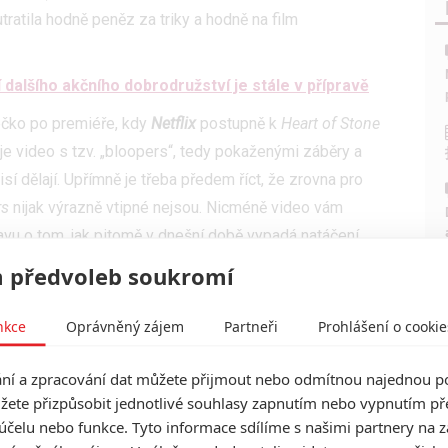
 utratila hodně peněz za triky a hodně na film
 dalšího akčního dobrodružství je stále v přípravě
ečko po premiéře, kdy
Netflix
postupně k
Heart of Stone
í je video s tzv. „bloopers“, tedy pokaženými záběry a
isí dělají. Upřímně je třeba předem říct, že zrovna pro
rs
nijak výrazně vtipné nejsou. Nicméně video vám
vu o tom, jak pitomě v dnešní době vypadá natáčení
 Tom Cruise,
riskuje pro záběr někde ve výšinách
,
 předvoleb soukromí
o mrská na lanku před modrým pozadím…
nkce
Oprávněný zájem
Partneři
Prohlášení o cookie
í a zpracování dat můžete přijmout nebo odmítnou najednou po
žete přizpůsobit jednotlivé souhlasy zapnutím nebo vypnutím pře
účelu nebo funkce. Tyto informace sdílíme s našimi partnery na 