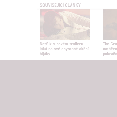
SOUVISEJÍCÍ ČLÁNKY
Netflix v novém traileru
The Gr
láká na své chystané akční
natáčen
bijáky
pokračo