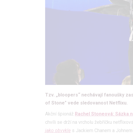
Tzv. „bloopers“ nechávají fanoušky za
of Stone" vede sledovanost Netflixu.
Akční špionáž
Rachel Stoneová: Sázka n
chvíli se drží na vrcholu žebříčku netflix
jako obvykle
s Jackiem Chanem a Johnem C