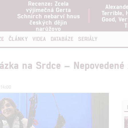
Recenze: Zcela
Alexand
výjimečná Gerta
Terrible, 
Schnirch nebarví hnus
Good, Ve
českých dějin
T
narůžovo
ZE
ČLÁNKY
VIDEA
DATABÁZE
SERIÁLY
Sázka na Srdce – Nepovedené
 14:00