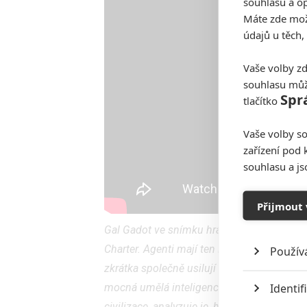
souhlasu a op
Máte zde možn
údajů u těch,
Vaše volby zd
souhlasu můž
Spr
tlačítko
Vaše volby so
zařízení pod 
souhlasu a j
Přijmout 
Gal Gadot ve snímku hraje agentku Rachel 
Charter. Agenti mají ten nejlepší trénink, n
Použív
zkrátka společně usilují v turbulentním s
Identif
mocná umělá inteligence s enormním výpo
civilizace, analyzuje je, hledá v nich vzorc