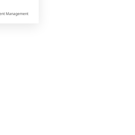
ent Management



rtnerům
ání chyb,