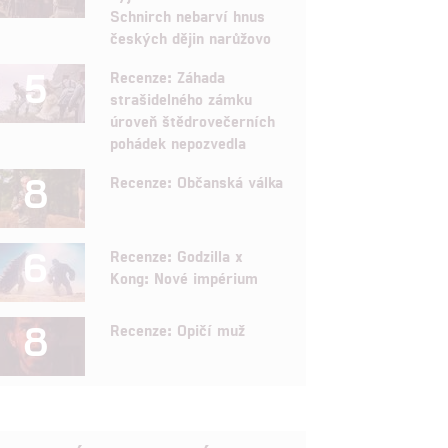
Schnirch nebarví hnus
českých dějin narůžovo
5
Recenze: Záhada
strašidelného zámku
úroveň štědrovečerních
pohádek nepozvedla
8
Recenze: Občanská válka
6
Recenze: Godzilla x
Kong: Nové impérium
8
Recenze: Opičí muž