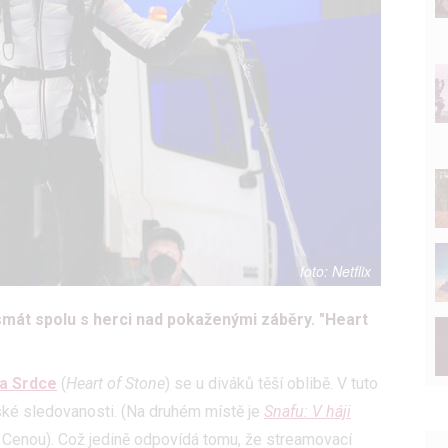
Netflix
smát spolu s herci nad pokaženými záběry. "Heart
a Srdce
(
Heart of Stone
) se u diváků těší oblibě. V tuto
ovské sledovanosti. (Na druhém místě je
Snafu: V háji
enou). Což jedině odpovídá tomu, že streamovací