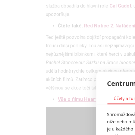
služba obsadila do hlavní role
Gal Gadot
,
upozorňuje.
Čtěte také:
Red Notice 2: Natáčení
Teď ještě pozvolna dojíždí propagační kol
trousí další perličky. Tou asi nejzajímavějš
nejrůznějšími blbinkami, které herci v zákul
Rachel Stoneovou: Sázku na Srdce bloope
udělá hodně rychle celkem slušnou předsta
akčních filmů. Zatímco pár unikátů, jako je
Centrum
většinou se akce točí tak, že sebou někd
Účely a fu
Vše o filmu Heart of Stone
Shromažďován
níže nebo mů
je u každého 