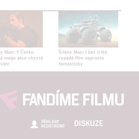
ay Man: V Česku
Šílený Max: I bez triků
á mega akce chystá
vypadá film naprosto
vání
fantasticky
DISKUZE
PŘIHLÁSIT
REGISTROVAT